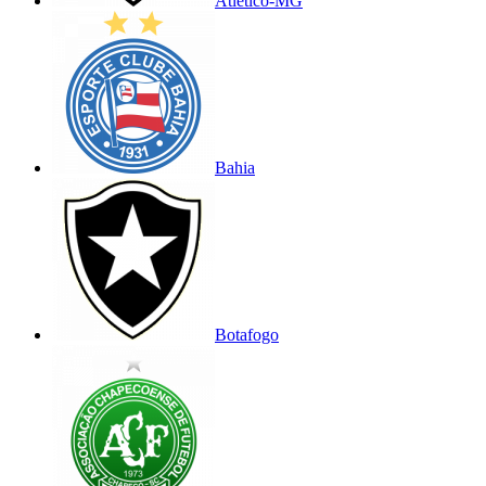
Atlético-MG
Bahia
Botafogo