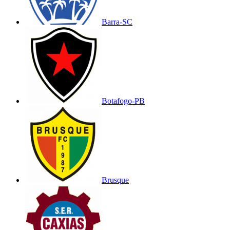
Barra-SC
Botafogo-PB
Brusque