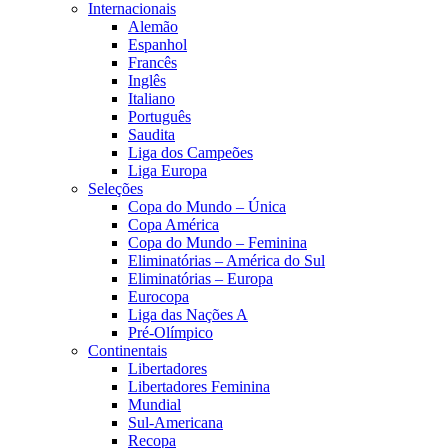
Internacionais
Alemão
Espanhol
Francês
Inglês
Italiano
Português
Saudita
Liga dos Campeões
Liga Europa
Seleções
Copa do Mundo – Única
Copa América
Copa do Mundo – Feminina
Eliminatórias – América do Sul
Eliminatórias – Europa
Eurocopa
Liga das Nações A
Pré-Olímpico
Continentais
Libertadores
Libertadores Feminina
Mundial
Sul-Americana
Recopa