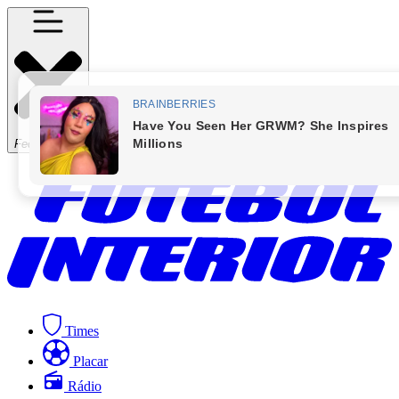
Fechar Menu
Times
Placar
Rádio