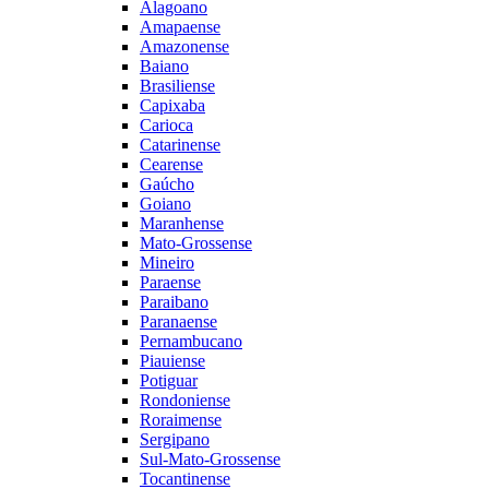
Alagoano
Amapaense
Amazonense
Baiano
Brasiliense
Capixaba
Carioca
Catarinense
Cearense
Gaúcho
Goiano
Maranhense
Mato-Grossense
Mineiro
Paraense
Paraibano
Paranaense
Pernambucano
Piauiense
Potiguar
Rondoniense
Roraimense
Sergipano
Sul-Mato-Grossense
Tocantinense