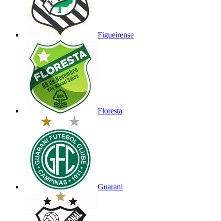
Figueirense
Floresta
Guarani