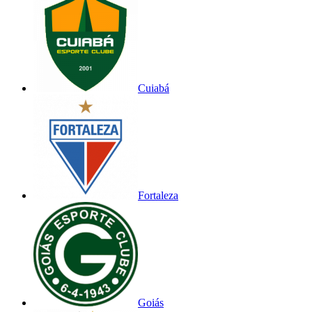
Cuiabá
Fortaleza
Goiás