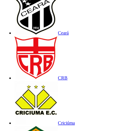
Ceará
CRB
Criciúma