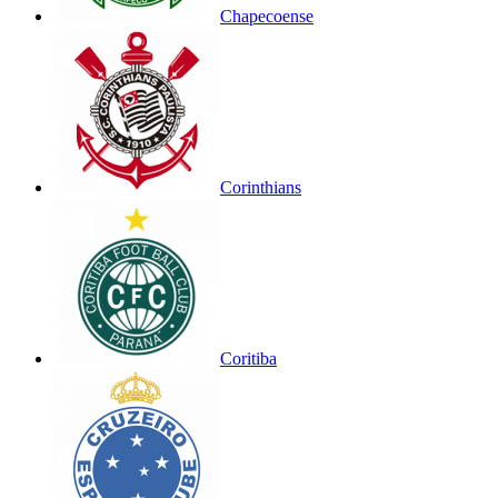
Chapecoense
Corinthians
Coritiba