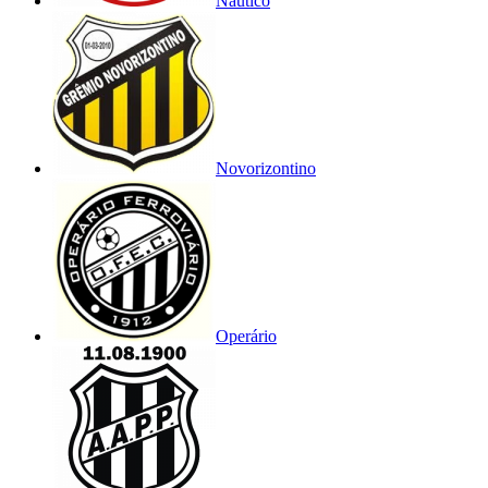
Náutico
Novorizontino
Operário