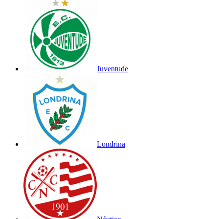
Juventude
Londrina