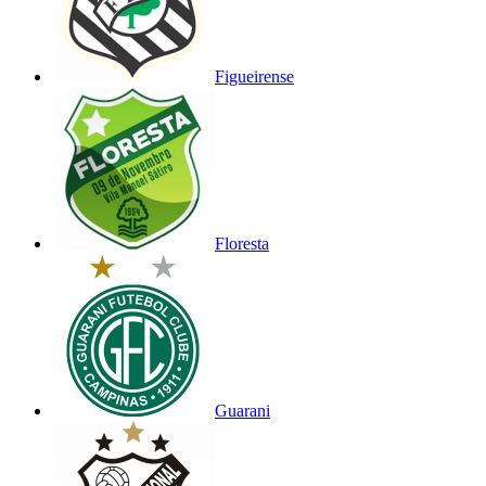
Figueirense
Floresta
Guarani