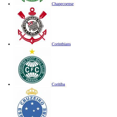
Chapecoense
Corinthians
Coritiba