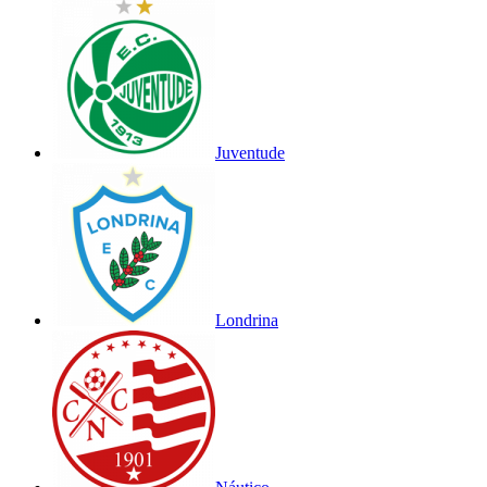
Juventude
Londrina