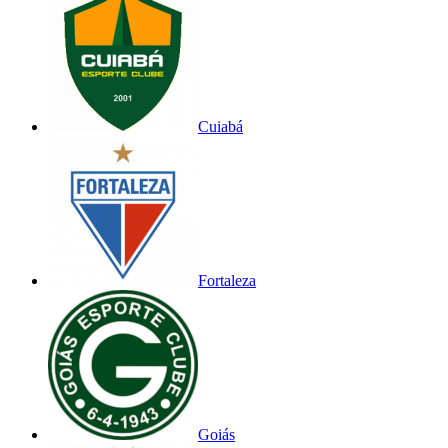
Cuiabá
Fortaleza
Goiás