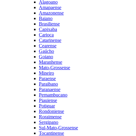
Alagoano
Amapaense
Amazonense
Baiano
Brasiliense
Capixaba
Carioca
Catarinense
Cearense
Gaúcho
Goiano
Maranhense
Mato-Grossense
Mineiro
Paraense
Paraibano
Paranaense
Pernambucano
Piauiense
Potiguar
Rondoniense
Roraimense
Sergipano
Sul-Mato-Grossense
Tocantinense