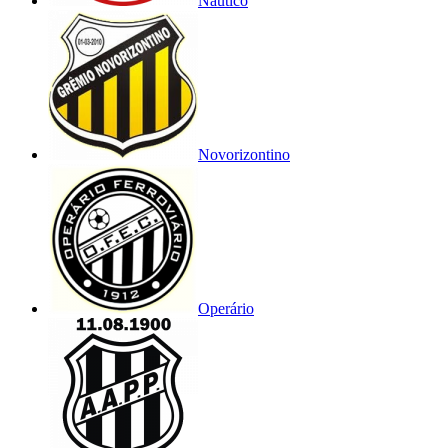
Náutico
Novorizontino
Operário