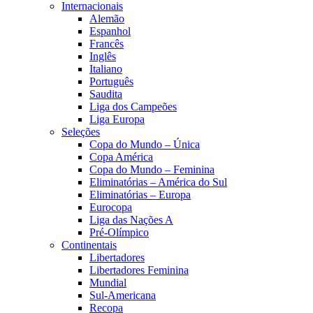
Internacionais
Alemão
Espanhol
Francês
Inglês
Italiano
Português
Saudita
Liga dos Campeões
Liga Europa
Seleções
Copa do Mundo – Única
Copa América
Copa do Mundo – Feminina
Eliminatórias – América do Sul
Eliminatórias – Europa
Eurocopa
Liga das Nações A
Pré-Olímpico
Continentais
Libertadores
Libertadores Feminina
Mundial
Sul-Americana
Recopa