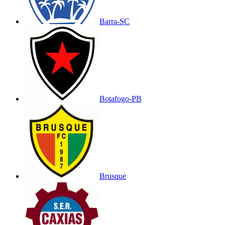
Barra-SC
Botafogo-PB
Brusque