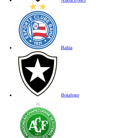
Atlético-MG
Bahia
Botafogo