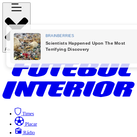
Fechar Menu
Times
Placar
Rádio