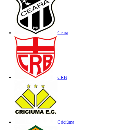
Ceará
CRB
Criciúma