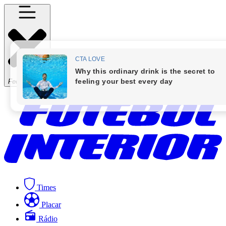
Fechar Menu
Times
Placar
Rádio