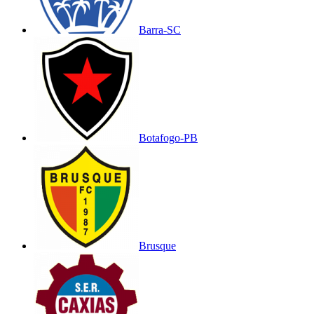
Barra-SC
Botafogo-PB
Brusque