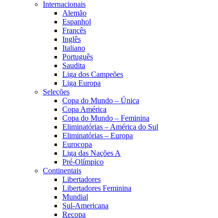
Internacionais
Alemão
Espanhol
Francês
Inglês
Italiano
Português
Saudita
Liga dos Campeões
Liga Europa
Seleções
Copa do Mundo – Única
Copa América
Copa do Mundo – Feminina
Eliminatórias – América do Sul
Eliminatórias – Europa
Eurocopa
Liga das Nações A
Pré-Olímpico
Continentais
Libertadores
Libertadores Feminina
Mundial
Sul-Americana
Recopa