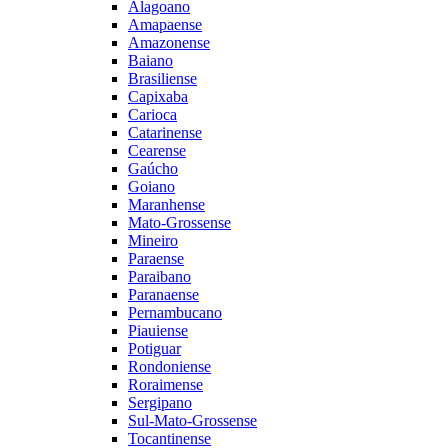
Alagoano
Amapaense
Amazonense
Baiano
Brasiliense
Capixaba
Carioca
Catarinense
Cearense
Gaúcho
Goiano
Maranhense
Mato-Grossense
Mineiro
Paraense
Paraibano
Paranaense
Pernambucano
Piauiense
Potiguar
Rondoniense
Roraimense
Sergipano
Sul-Mato-Grossense
Tocantinense