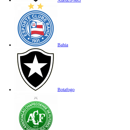
Atlético-MG
Bahia
Botafogo