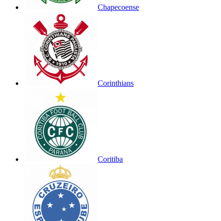
Chapecoense
Corinthians
Coritiba