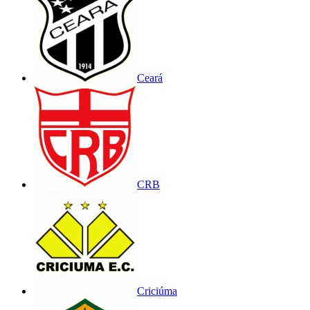
Ceará
CRB
Criciúma