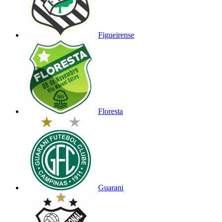
Figueirense
Floresta
Guarani