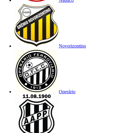
Náutico
Novorizontino
Operário