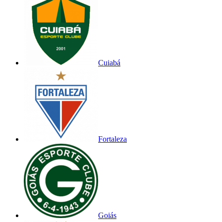
Cuiabá
Fortaleza
Goiás