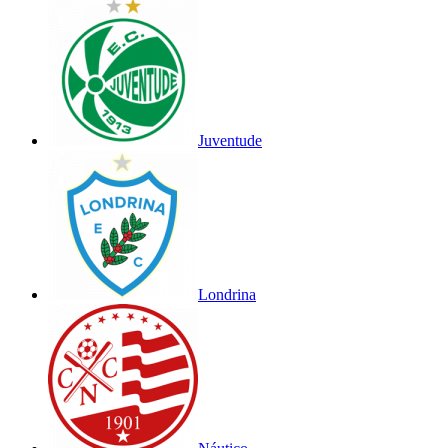
Juventude
Londrina