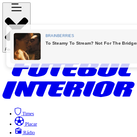
Fechar Menu
Times
Placar
Rádio