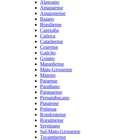
Alagoano
Amapaense
Amazonense
Baiano
Brasiliense
Capixaba
Carioca
Catarinense
Cearense
Gaúcho
Goiano
Maranhense
Mato-Grossense
Mineiro
Paraense
Paraibano
Paranaense
Pernambucano
Piauiense
Potiguar
Rondoniense
Roraimense
Sergipano
Sul-Mato-Grossense
Tocantinense