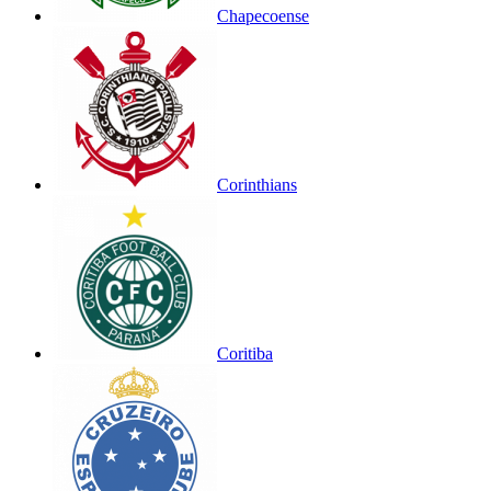
Chapecoense
Corinthians
Coritiba