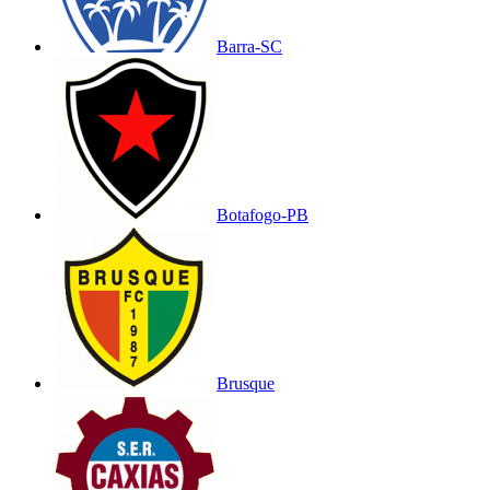
Barra-SC
Botafogo-PB
Brusque