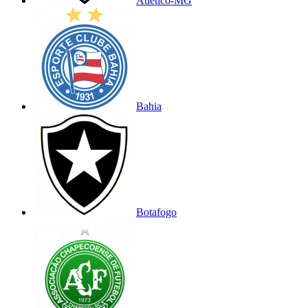
Atlético-MG
Bahia
Botafogo