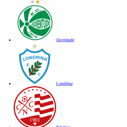
Juventude
Londrina