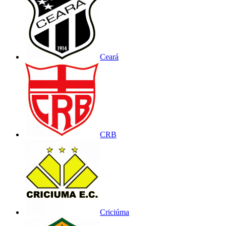
Ceará
CRB
Criciúma