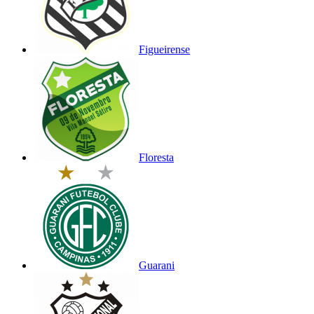
Figueirense
Floresta
Guarani