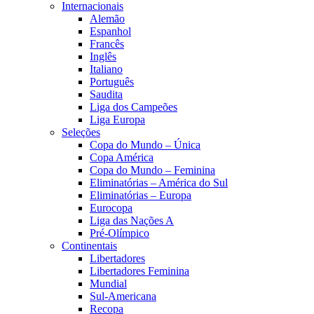
Internacionais
Alemão
Espanhol
Francês
Inglês
Italiano
Português
Saudita
Liga dos Campeões
Liga Europa
Seleções
Copa do Mundo – Única
Copa América
Copa do Mundo – Feminina
Eliminatórias – América do Sul
Eliminatórias – Europa
Eurocopa
Liga das Nações A
Pré-Olímpico
Continentais
Libertadores
Libertadores Feminina
Mundial
Sul-Americana
Recopa