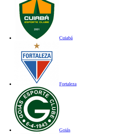
Cuiabá
Fortaleza
Goiás