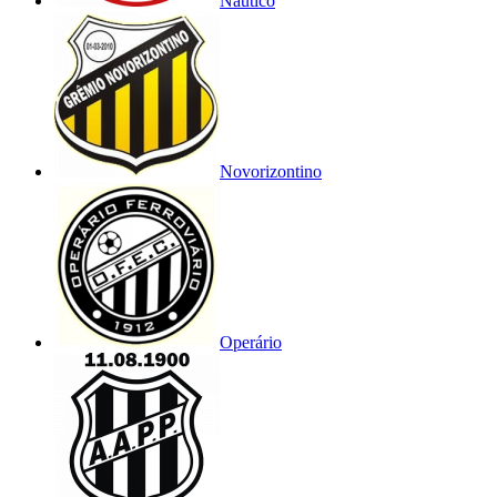
Náutico
Novorizontino
Operário