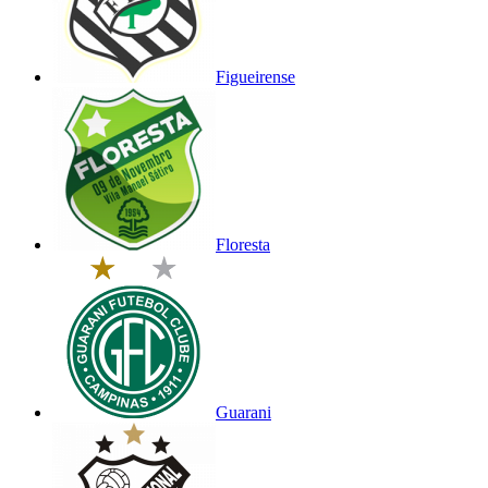
Figueirense
Floresta
Guarani