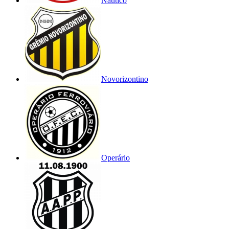
Náutico
Novorizontino
Operário