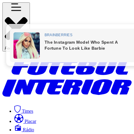
Fechar Menu
Times
Placar
Rádio