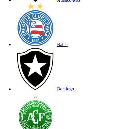
Atlético-MG
Bahia
Botafogo