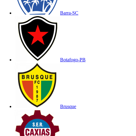
Barra-SC
Botafogo-PB
Brusque