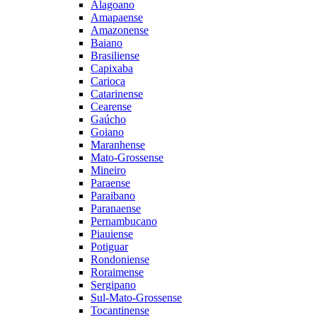
Alagoano
Amapaense
Amazonense
Baiano
Brasiliense
Capixaba
Carioca
Catarinense
Cearense
Gaúcho
Goiano
Maranhense
Mato-Grossense
Mineiro
Paraense
Paraibano
Paranaense
Pernambucano
Piauiense
Potiguar
Rondoniense
Roraimense
Sergipano
Sul-Mato-Grossense
Tocantinense