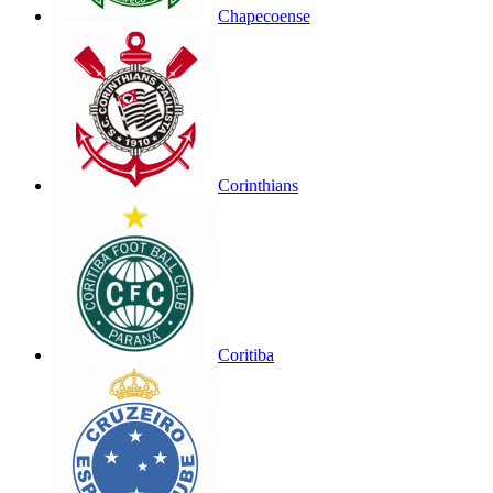
Chapecoense
Corinthians
Coritiba