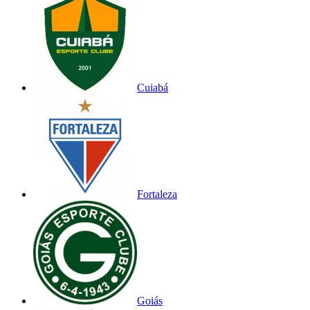
Cuiabá
Fortaleza
Goiás