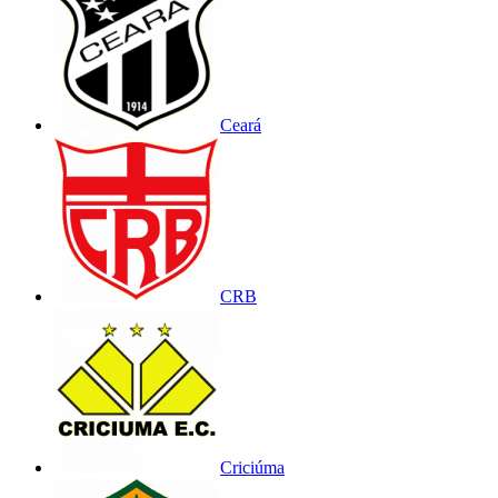
Ceará
CRB
Criciúma