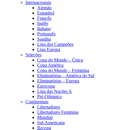
Internacionais
Alemão
Espanhol
Francês
Inglês
Italiano
Português
Saudita
Liga dos Campeões
Liga Europa
Seleções
Copa do Mundo – Única
Copa América
Copa do Mundo – Feminina
Eliminatórias – América do Sul
Eliminatórias – Europa
Eurocopa
Liga das Nações A
Pré-Olímpico
Continentais
Libertadores
Libertadores Feminina
Mundial
Sul-Americana
Recopa