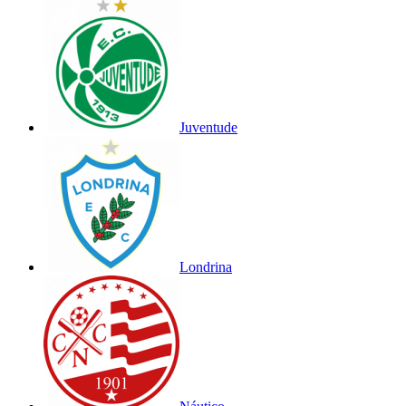
Juventude
Londrina