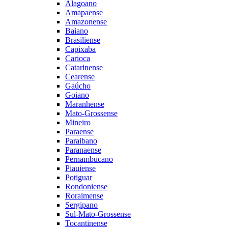
Alagoano
Amapaense
Amazonense
Baiano
Brasiliense
Capixaba
Carioca
Catarinense
Cearense
Gaúcho
Goiano
Maranhense
Mato-Grossense
Mineiro
Paraense
Paraibano
Paranaense
Pernambucano
Piauiense
Potiguar
Rondoniense
Roraimense
Sergipano
Sul-Mato-Grossense
Tocantinense