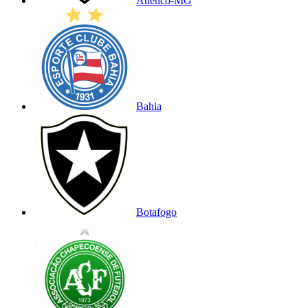
Atlético-MG
Bahia
Botafogo