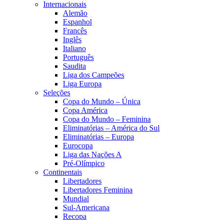
Internacionais
Alemão
Espanhol
Francês
Inglês
Italiano
Português
Saudita
Liga dos Campeões
Liga Europa
Seleções
Copa do Mundo – Única
Copa América
Copa do Mundo – Feminina
Eliminatórias – América do Sul
Eliminatórias – Europa
Eurocopa
Liga das Nações A
Pré-Olímpico
Continentais
Libertadores
Libertadores Feminina
Mundial
Sul-Americana
Recopa