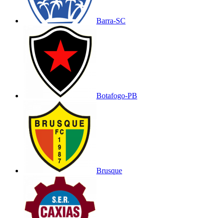
Barra-SC
Botafogo-PB
Brusque