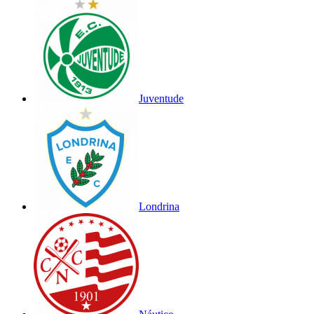
Juventude
Londrina