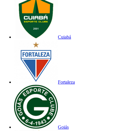
Cuiabá
Fortaleza
Goiás