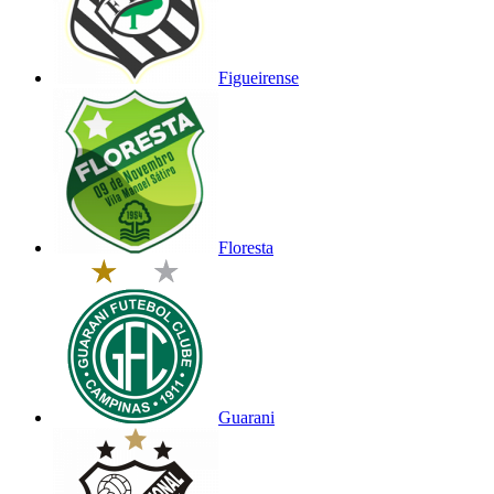
Figueirense
Floresta
Guarani