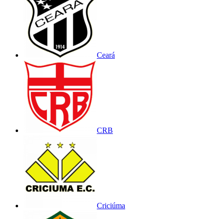
Ceará
CRB
Criciúma