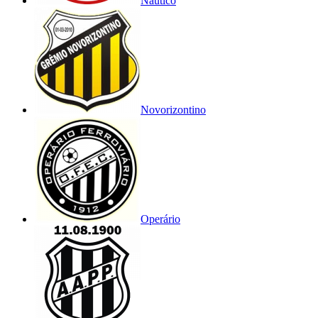
Náutico
Novorizontino
Operário