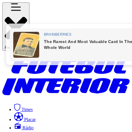
Fechar Menu
Times
Placar
Rádio