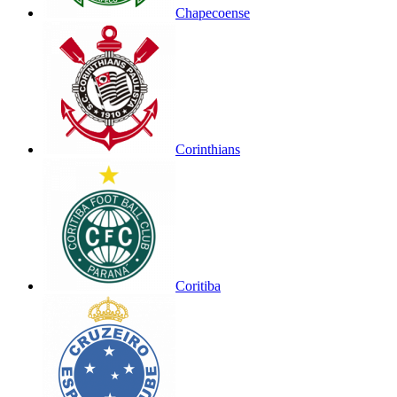
Chapecoense
Corinthians
Coritiba