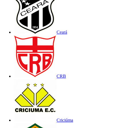
Ceará
CRB
Criciúma