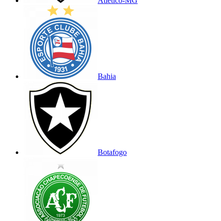
Atlético-MG
Bahia
Botafogo