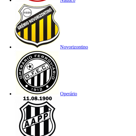
Náutico
Novorizontino
Operário