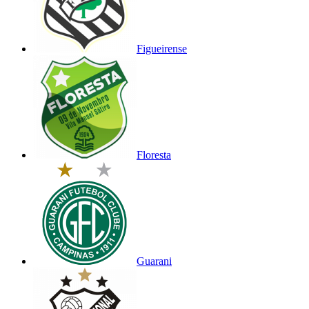
Figueirense
Floresta
Guarani