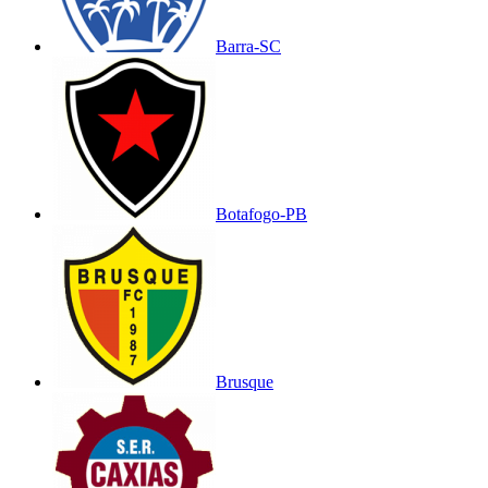
Barra-SC
Botafogo-PB
Brusque