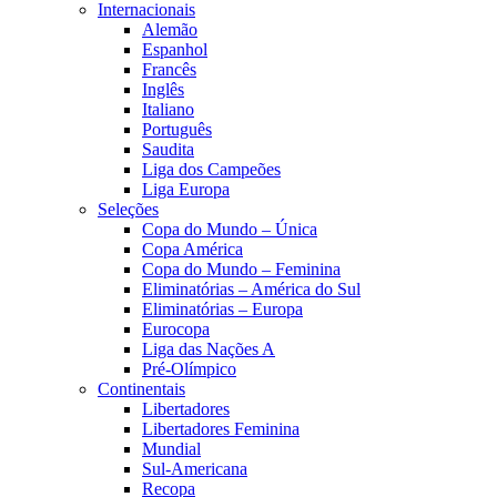
Internacionais
Alemão
Espanhol
Francês
Inglês
Italiano
Português
Saudita
Liga dos Campeões
Liga Europa
Seleções
Copa do Mundo – Única
Copa América
Copa do Mundo – Feminina
Eliminatórias – América do Sul
Eliminatórias – Europa
Eurocopa
Liga das Nações A
Pré-Olímpico
Continentais
Libertadores
Libertadores Feminina
Mundial
Sul-Americana
Recopa