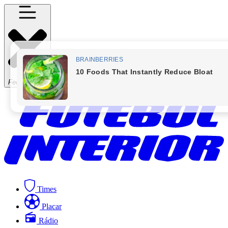
Fechar Menu
Times
Placar
Rádio