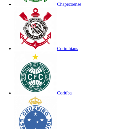
Chapecoense
Corinthians
Coritiba