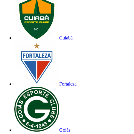
Cuiabá
Fortaleza
Goiás