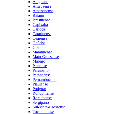
Alagoano
Amapaense
Amazonense
Baiano
Brasiliense
Capixaba
Carioca
Catarinense
Cearense
Gaúcho
Goiano
Maranhense
Mato-Grossense
Mineiro
Paraense
Paraibano
Paranaense
Pernambucano
Piauiense
Potiguar
Rondoniense
Roraimense
Sergipano
Sul-Mato-Grossense
Tocantinense