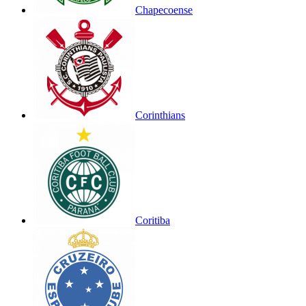
Chapecoense
Corinthians
Coritiba