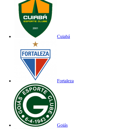
Cuiabá
Fortaleza
Goiás