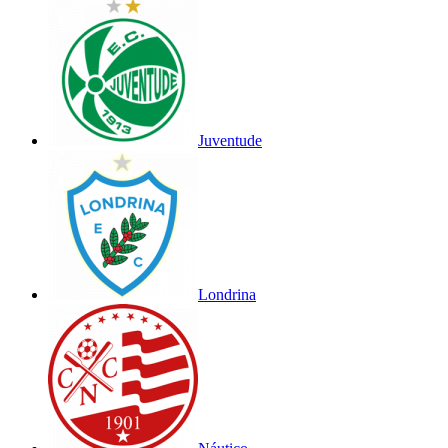
Juventude
Londrina