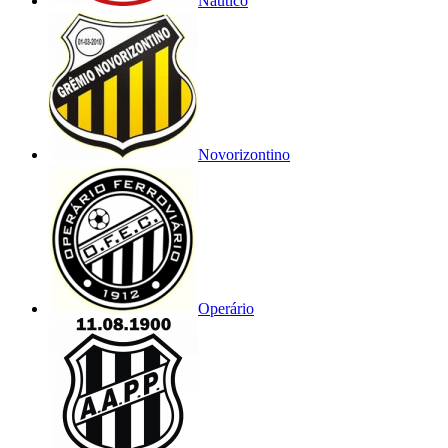
Náutico
Novorizontino
Operário