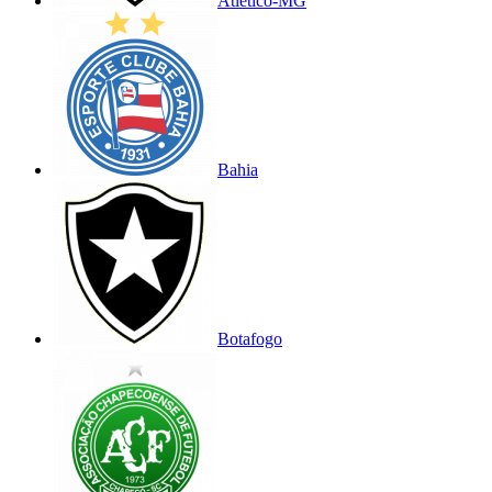
Atlético-MG
Bahia
Botafogo