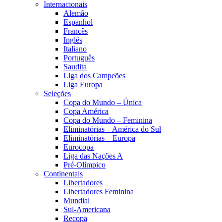
Internacionais
Alemão
Espanhol
Francês
Inglês
Italiano
Português
Saudita
Liga dos Campeões
Liga Europa
Seleções
Copa do Mundo – Única
Copa América
Copa do Mundo – Feminina
Eliminatórias – América do Sul
Eliminatórias – Europa
Eurocopa
Liga das Nações A
Pré-Olímpico
Continentais
Libertadores
Libertadores Feminina
Mundial
Sul-Americana
Recopa