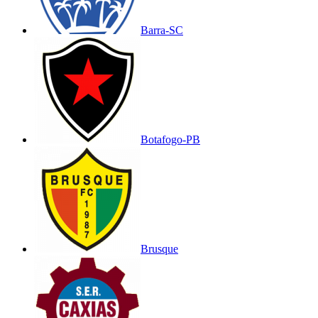
Barra-SC
Botafogo-PB
Brusque