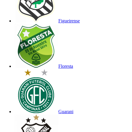
Figueirense
Floresta
Guarani