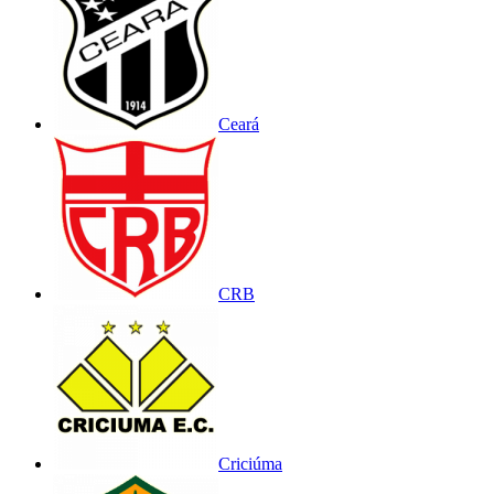
Ceará
CRB
Criciúma