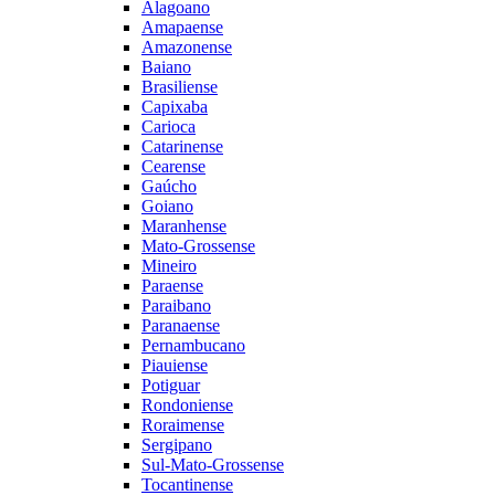
Alagoano
Amapaense
Amazonense
Baiano
Brasiliense
Capixaba
Carioca
Catarinense
Cearense
Gaúcho
Goiano
Maranhense
Mato-Grossense
Mineiro
Paraense
Paraibano
Paranaense
Pernambucano
Piauiense
Potiguar
Rondoniense
Roraimense
Sergipano
Sul-Mato-Grossense
Tocantinense