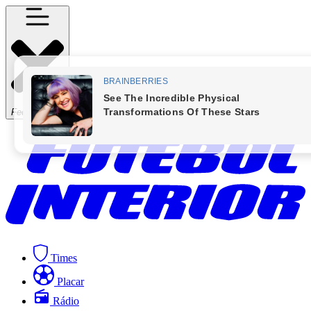
Fechar Menu
Times
Placar
Rádio