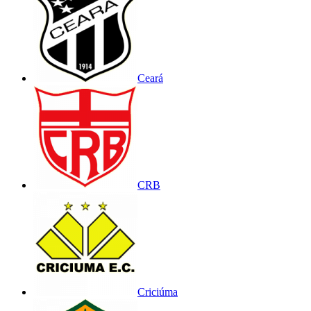
Ceará
CRB
Criciúma