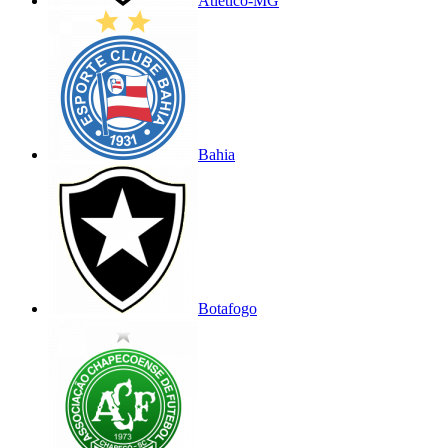
Atlético-MG
Bahia
Botafogo