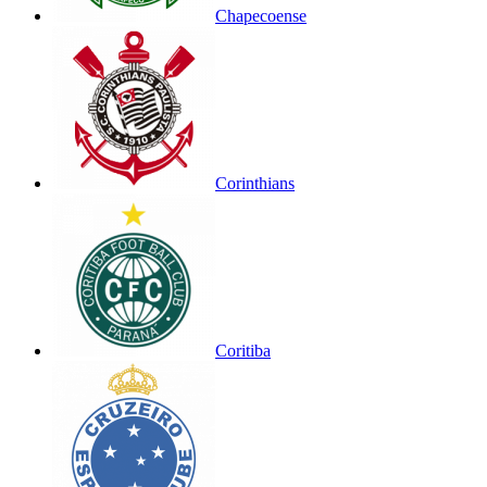
Chapecoense
Corinthians
Coritiba