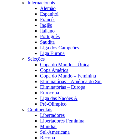
Internacionais
Alemão
Espanhol
Francês
Inglês
Italiano
Português
Saudita
Liga dos Campeões
Liga Europa
Seleções
Copa do Mundo – Única
Copa América
Copa do Mundo – Feminina
Eliminatórias – América do Sul
Eliminatórias – Europa
Eurocopa
Liga das Nações A
Pré-Olímpico
Continentais
Libertadores
Libertadores Feminina
Mundial
Sul-Americana
Recopa