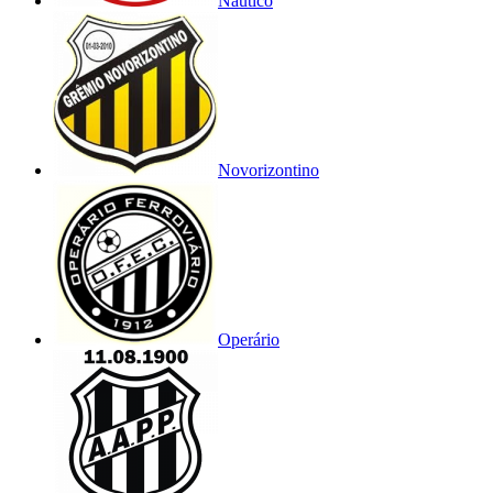
Náutico
Novorizontino
Operário