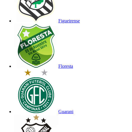
Figueirense
Floresta
Guarani