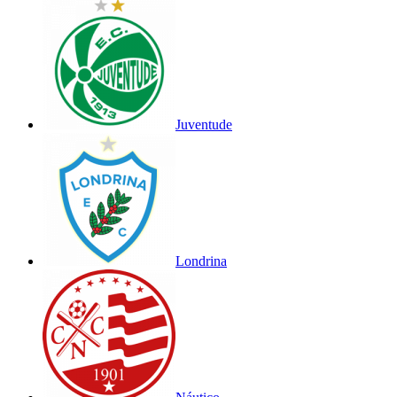
Juventude
Londrina