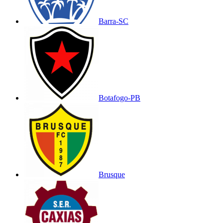
Barra-SC
Botafogo-PB
Brusque