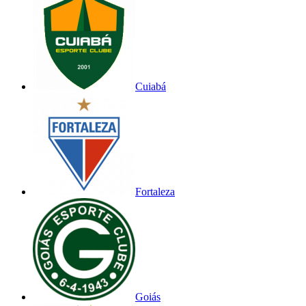
Cuiabá
Fortaleza
Goiás