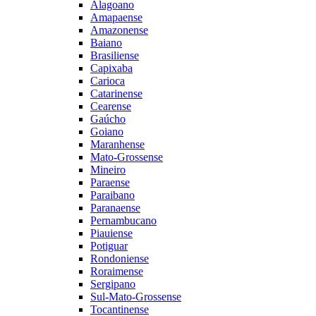
Alagoano
Amapaense
Amazonense
Baiano
Brasiliense
Capixaba
Carioca
Catarinense
Cearense
Gaúcho
Goiano
Maranhense
Mato-Grossense
Mineiro
Paraense
Paraibano
Paranaense
Pernambucano
Piauiense
Potiguar
Rondoniense
Roraimense
Sergipano
Sul-Mato-Grossense
Tocantinense