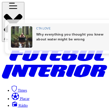
Fechar Menu
Times
Placar
Rádio