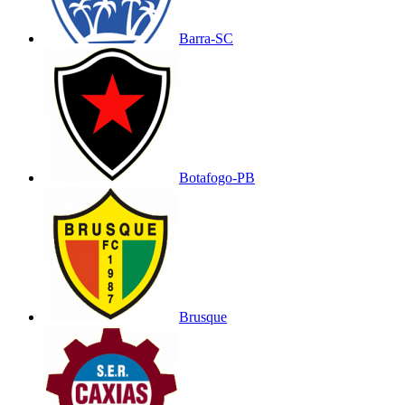
Barra-SC
Botafogo-PB
Brusque