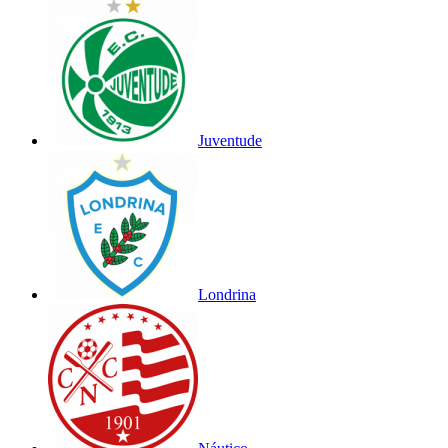
Juventude
Londrina