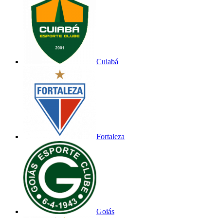
Cuiabá
Fortaleza
Goiás