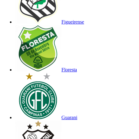
Figueirense
Floresta
Guarani