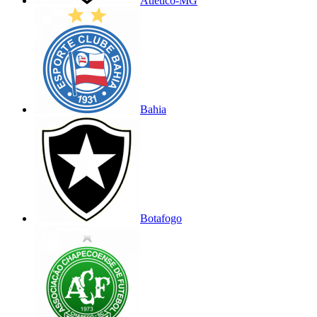
Atlético-MG
Bahia
Botafogo