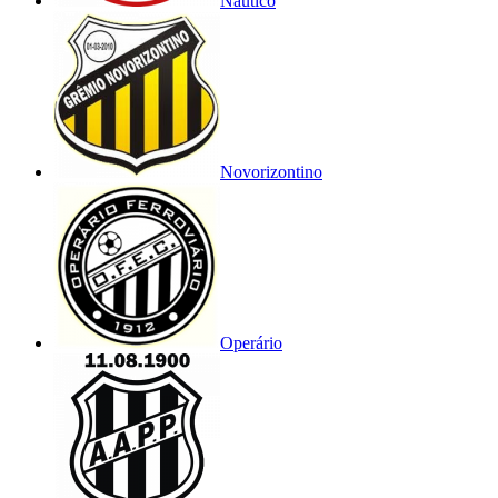
Náutico
Novorizontino
Operário