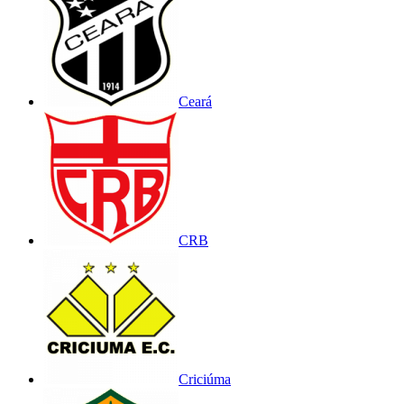
Ceará
CRB
Criciúma