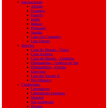
Internacionais
Alemão
Espanhol
Francês
Inglês
Italiano
Português
Saudita
Liga dos Campeões
Liga Europa
Seleções
Copa do Mundo – Única
Copa América
Copa do Mundo – Feminina
Eliminatórias – América do Sul
Eliminatórias – Europa
Eurocopa
Liga das Nações A
Pré-Olímpico
Continentais
Libertadores
Libertadores Feminina
Mundial
Sul-Americana
Recopa