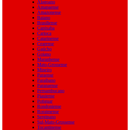
Alagoano
Amapaense
Amazonense
Baiano
Brasiliense
Capixaba
Carioca
Catarinense
Cearense
Gaúcho
Goiano
Maranhense
Mato-Grossense
Mineiro
Paraense
Paraibano
Paranaense
Pernambucano
Piauiense
Potiguar
Rondoniense
Roraimense
Sergipano
Sul-Mato-Grossense
Tocantinense