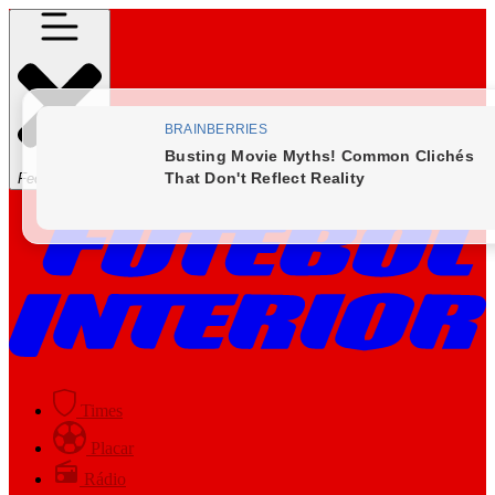
Fechar Menu
Times
Placar
Rádio