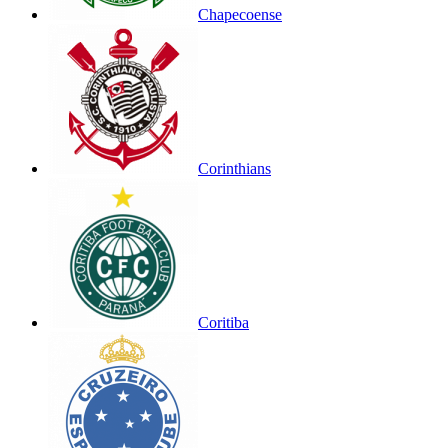
Chapecoense
Corinthians
Coritiba