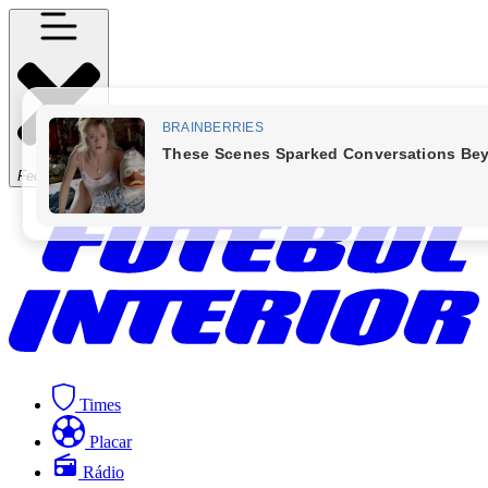
Fechar Menu
Times
Placar
Rádio