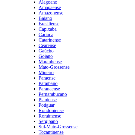
Alagoano
Amapaense
Amazonense
Baiano
Brasiliense
Capixaba
Carioca
Catarinense
Cearense
Gaúcho
Goiano
Maranhense
Mato-Grossense
Mineiro
Paraense
Paraibano
Paranaense
Pernambucano
Piauiense
Potiguar
Rondoniense
Roraimense
Sergipano
Sul-Mato-Grossense
Tocantinense