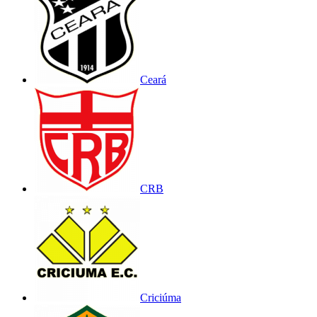
Ceará
CRB
Criciúma