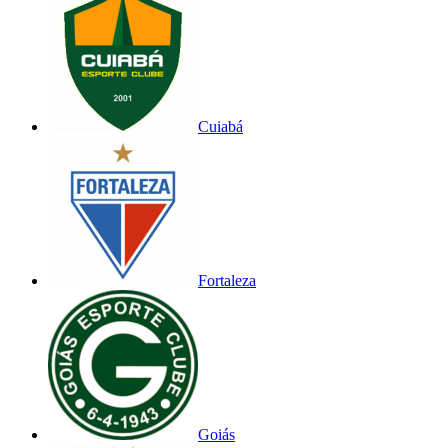
Cuiabá
Fortaleza
Goiás