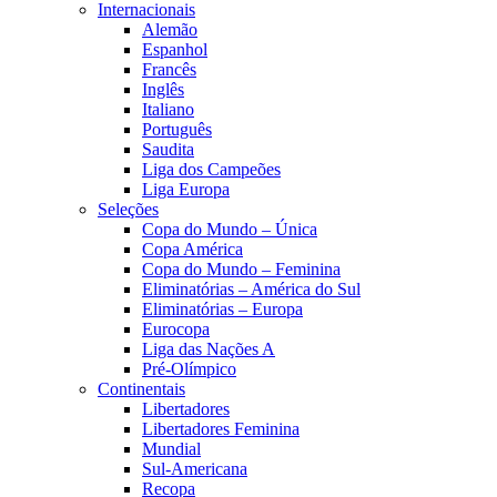
Internacionais
Alemão
Espanhol
Francês
Inglês
Italiano
Português
Saudita
Liga dos Campeões
Liga Europa
Seleções
Copa do Mundo – Única
Copa América
Copa do Mundo – Feminina
Eliminatórias – América do Sul
Eliminatórias – Europa
Eurocopa
Liga das Nações A
Pré-Olímpico
Continentais
Libertadores
Libertadores Feminina
Mundial
Sul-Americana
Recopa