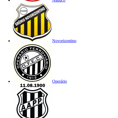
Náutico
Novorizontino
Operário