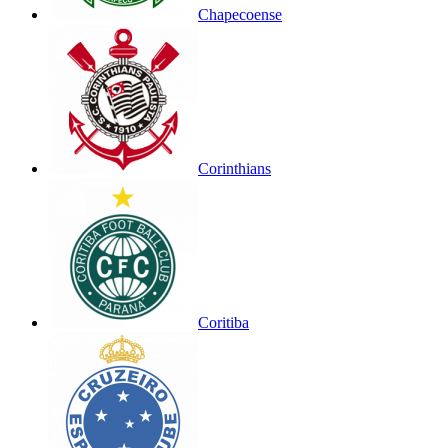
Chapecoense
Corinthians
Coritiba