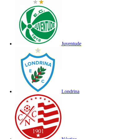
Juventude
Londrina