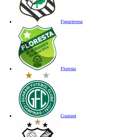
Figueirense
Floresta
Guarani