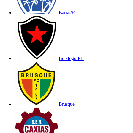
Barra-SC
Botafogo-PB
Brusque