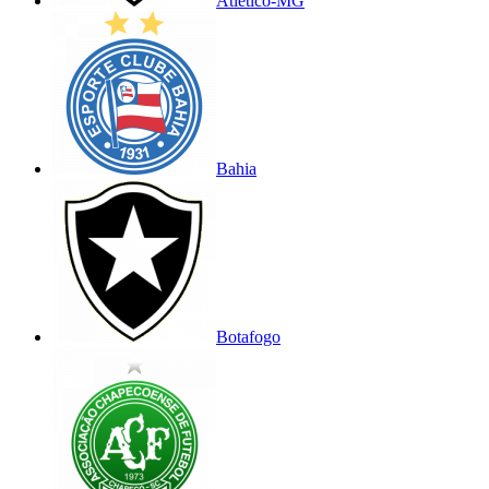
Atlético-MG
Bahia
Botafogo