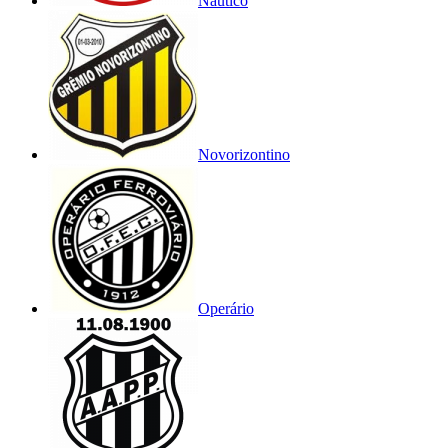
Náutico
Novorizontino
Operário