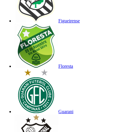
Figueirense
Floresta
Guarani