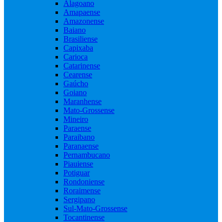
Alagoano
Amapaense
Amazonense
Baiano
Brasiliense
Capixaba
Carioca
Catarinense
Cearense
Gaúcho
Goiano
Maranhense
Mato-Grossense
Mineiro
Paraense
Paraibano
Paranaense
Pernambucano
Piauiense
Potiguar
Rondoniense
Roraimense
Sergipano
Sul-Mato-Grossense
Tocantinense