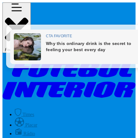
Fechar Menu
Times
Placar
Rádio