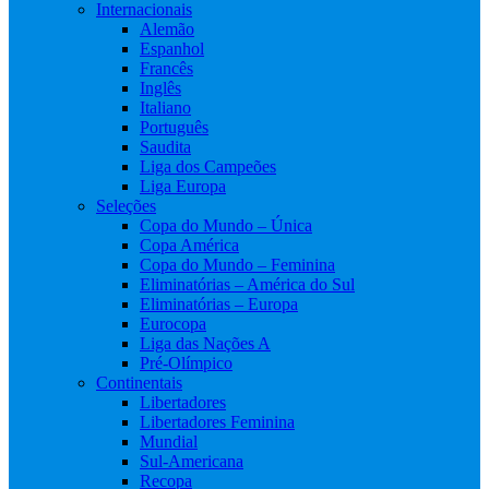
Internacionais
Alemão
Espanhol
Francês
Inglês
Italiano
Português
Saudita
Liga dos Campeões
Liga Europa
Seleções
Copa do Mundo – Única
Copa América
Copa do Mundo – Feminina
Eliminatórias – América do Sul
Eliminatórias – Europa
Eurocopa
Liga das Nações A
Pré-Olímpico
Continentais
Libertadores
Libertadores Feminina
Mundial
Sul-Americana
Recopa