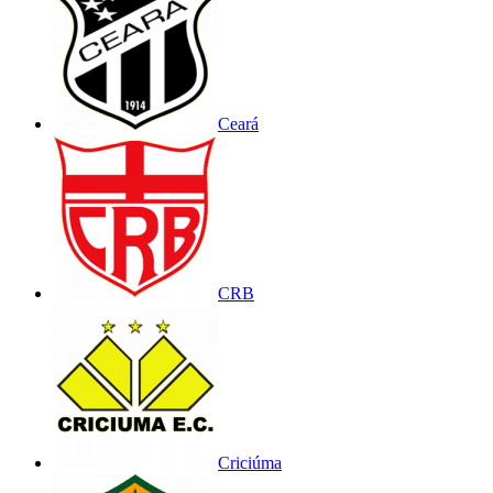
Ceará
CRB
Criciúma