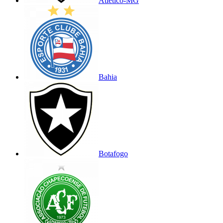
Atlético-MG
Bahia
Botafogo