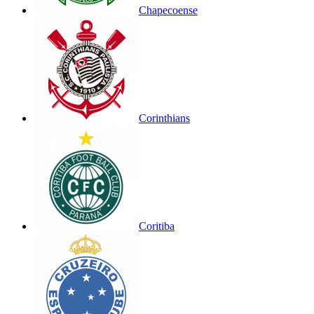
Chapecoense
Corinthians
Coritiba