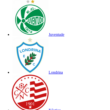
Juventude
Londrina