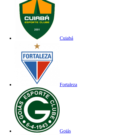
Cuiabá
Fortaleza
Goiás