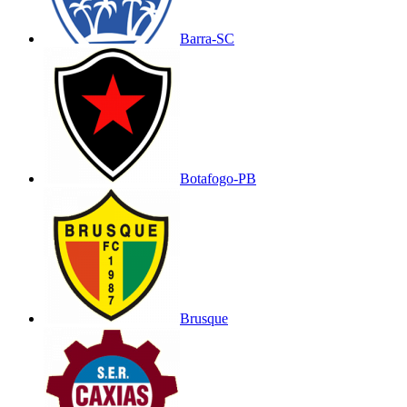
Barra-SC
Botafogo-PB
Brusque