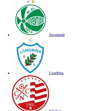
Juventude
Londrina