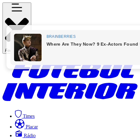
Fechar Menu
Times
Placar
Rádio