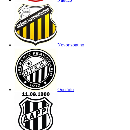
Náutico
Novorizontino
Operário