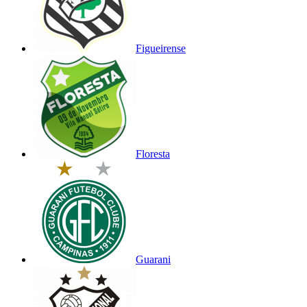
Figueirense
Floresta
Guarani