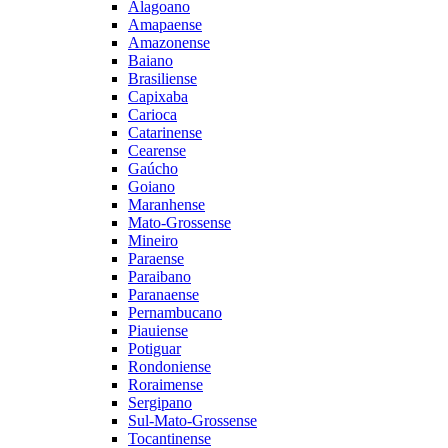
Alagoano
Amapaense
Amazonense
Baiano
Brasiliense
Capixaba
Carioca
Catarinense
Cearense
Gaúcho
Goiano
Maranhense
Mato-Grossense
Mineiro
Paraense
Paraibano
Paranaense
Pernambucano
Piauiense
Potiguar
Rondoniense
Roraimense
Sergipano
Sul-Mato-Grossense
Tocantinense