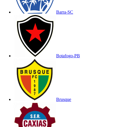
Barra-SC
Botafogo-PB
Brusque