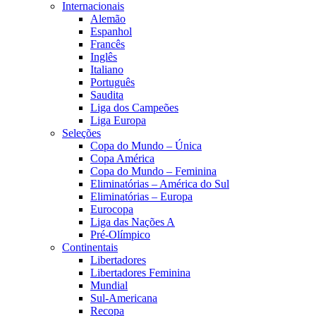
Internacionais
Alemão
Espanhol
Francês
Inglês
Italiano
Português
Saudita
Liga dos Campeões
Liga Europa
Seleções
Copa do Mundo – Única
Copa América
Copa do Mundo – Feminina
Eliminatórias – América do Sul
Eliminatórias – Europa
Eurocopa
Liga das Nações A
Pré-Olímpico
Continentais
Libertadores
Libertadores Feminina
Mundial
Sul-Americana
Recopa