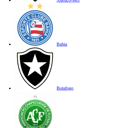
Atlético-MG
Bahia
Botafogo