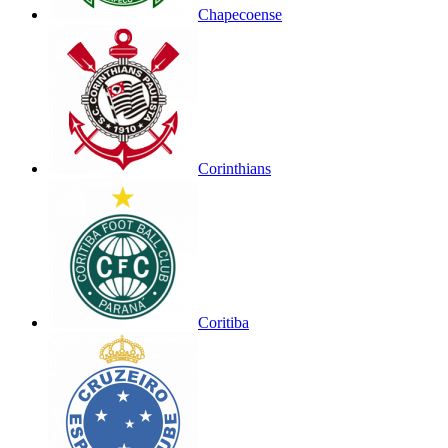
Chapecoense
Corinthians
Coritiba