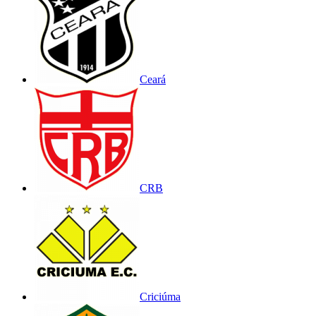
Ceará
CRB
Criciúma