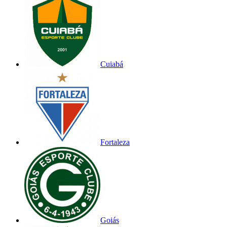
Cuiabá
Fortaleza
Goiás