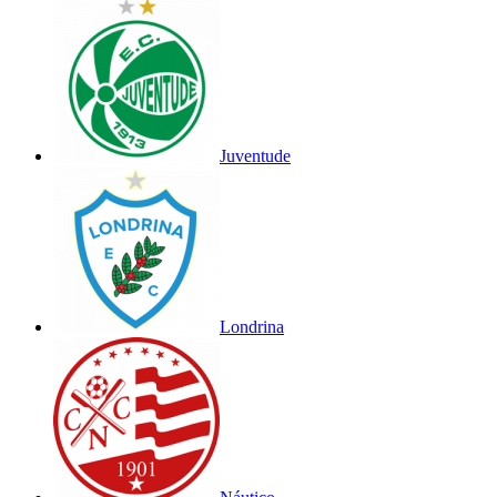
Juventude
Londrina