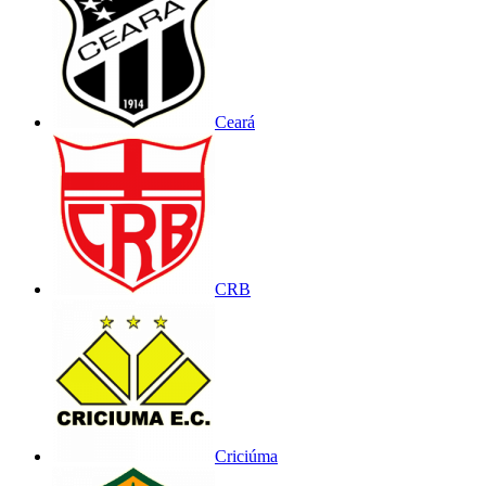
Ceará
CRB
Criciúma