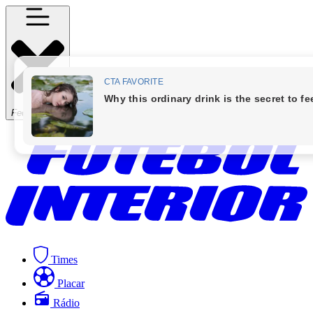
Fechar Menu
Times
Placar
Rádio