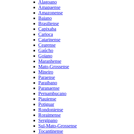
Alagoano
Amapaense
Amazonense
Baiano
Brasiliense
Capixaba
Carioca
Catarinense
Cearense
Gaúcho
Goiano
Maranhense
Mato-Grossense
Mineiro
Paraense
Paraibano
Paranaense
Pernambucano
Piauiense
Potiguar
Rondoniense
Roraimense
Sergipano
Sul-Mato-Grossense
Tocantinense