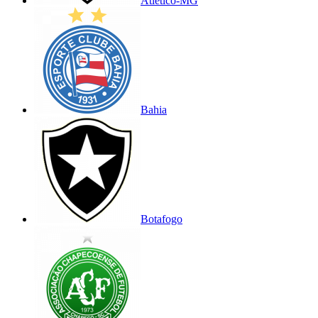
Atlético-MG
Bahia
Botafogo