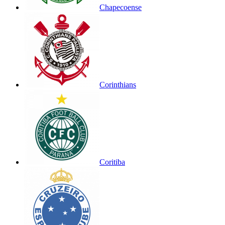
Chapecoense
Corinthians
Coritiba