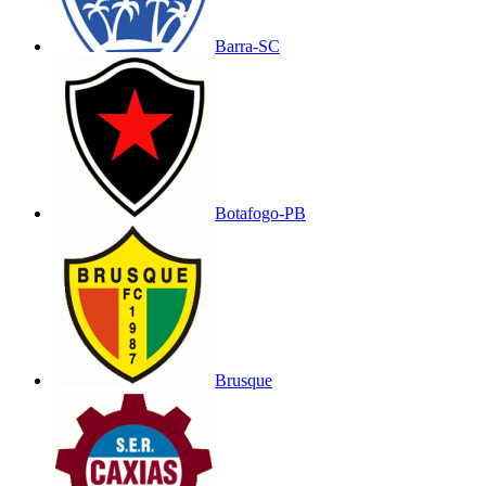
Barra-SC
Botafogo-PB
Brusque