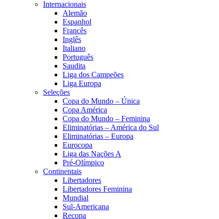
Internacionais
Alemão
Espanhol
Francês
Inglês
Italiano
Português
Saudita
Liga dos Campeões
Liga Europa
Seleções
Copa do Mundo – Única
Copa América
Copa do Mundo – Feminina
Eliminatórias – América do Sul
Eliminatórias – Europa
Eurocopa
Liga das Nações A
Pré-Olímpico
Continentais
Libertadores
Libertadores Feminina
Mundial
Sul-Americana
Recopa