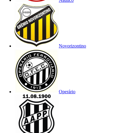
Náutico
Novorizontino
Operário