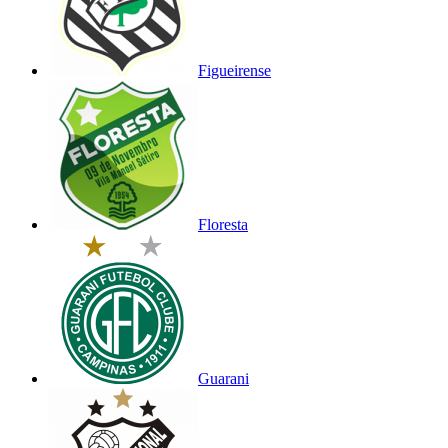
Figueirense
Floresta
Guarani