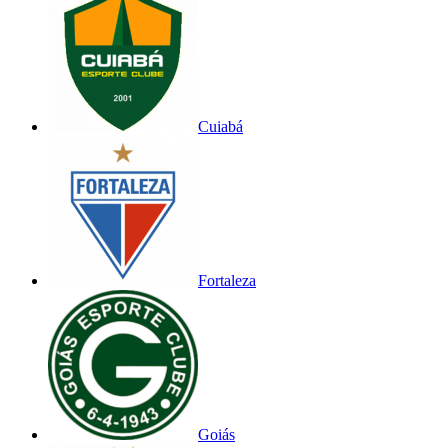
Cuiabá
Fortaleza
Goiás