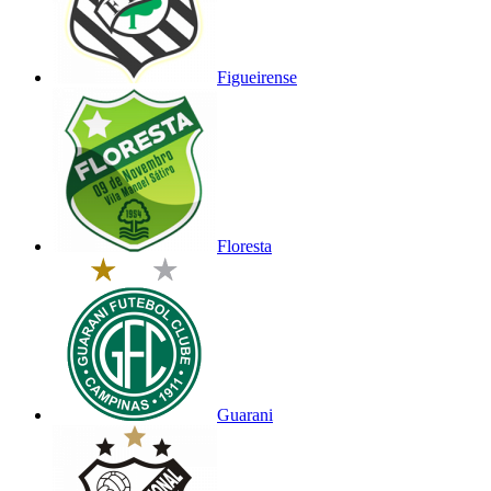
Figueirense
Floresta
Guarani