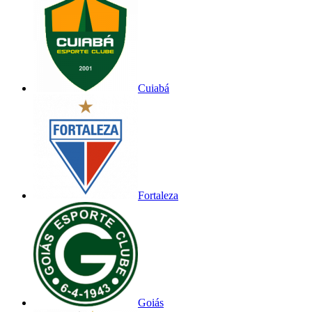
Cuiabá
Fortaleza
Goiás