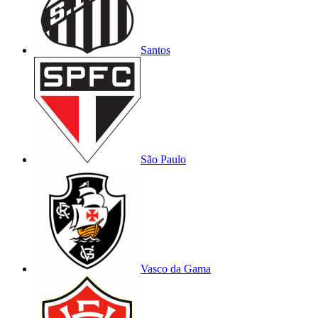
Santos
São Paulo
Vasco da Gama