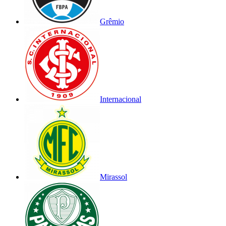
Grêmio
Internacional
Mirassol