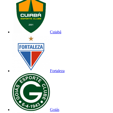
Cuiabá
Fortaleza
Goiás