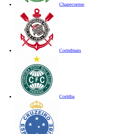
Chapecoense
Corinthians
Coritiba