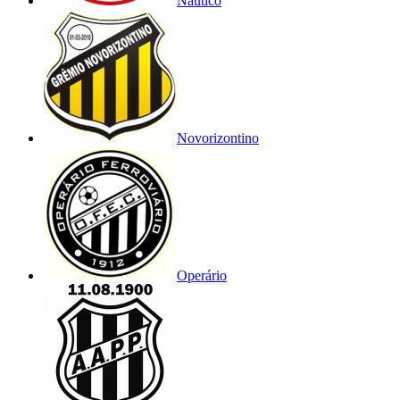
Náutico
Novorizontino
Operário