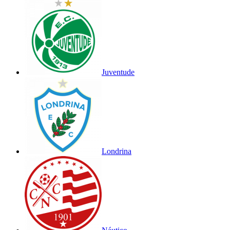
Juventude
Londrina