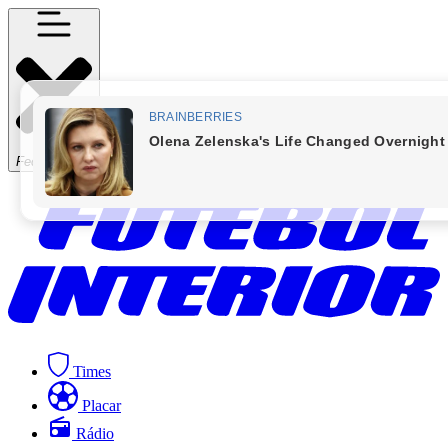
Fechar Menu
Times
Placar
Rádio