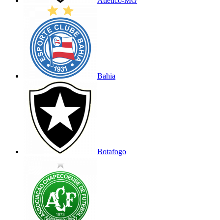
Atlético-MG
Bahia
Botafogo