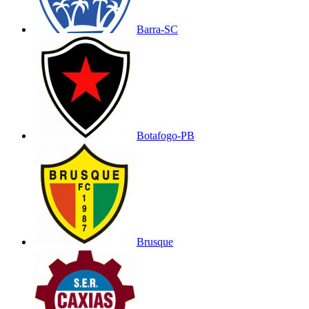
Barra-SC
Botafogo-PB
Brusque