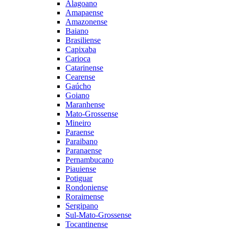
Alagoano
Amapaense
Amazonense
Baiano
Brasiliense
Capixaba
Carioca
Catarinense
Cearense
Gaúcho
Goiano
Maranhense
Mato-Grossense
Mineiro
Paraense
Paraibano
Paranaense
Pernambucano
Piauiense
Potiguar
Rondoniense
Roraimense
Sergipano
Sul-Mato-Grossense
Tocantinense