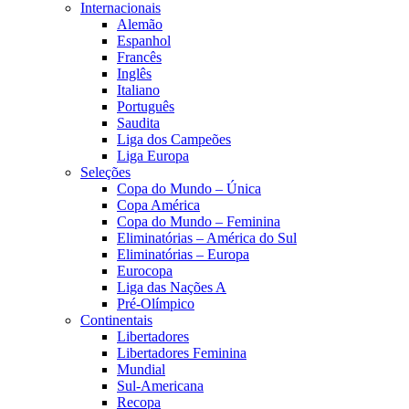
Internacionais
Alemão
Espanhol
Francês
Inglês
Italiano
Português
Saudita
Liga dos Campeões
Liga Europa
Seleções
Copa do Mundo – Única
Copa América
Copa do Mundo – Feminina
Eliminatórias – América do Sul
Eliminatórias – Europa
Eurocopa
Liga das Nações A
Pré-Olímpico
Continentais
Libertadores
Libertadores Feminina
Mundial
Sul-Americana
Recopa