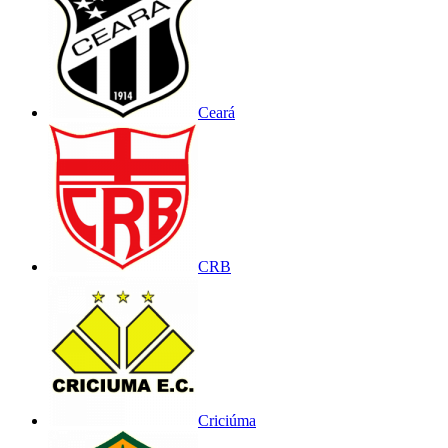
Ceará
CRB
Criciúma