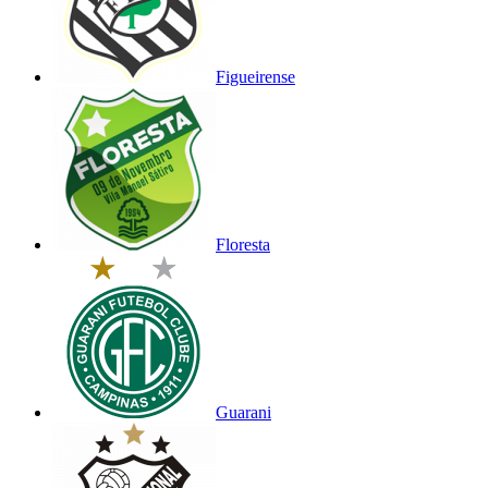
Figueirense
Floresta
Guarani