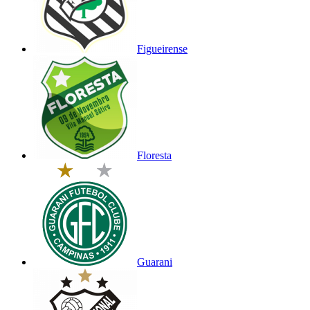
Figueirense
Floresta
Guarani