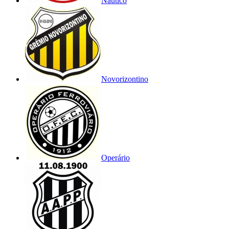
Náutico
Novorizontino
Operário