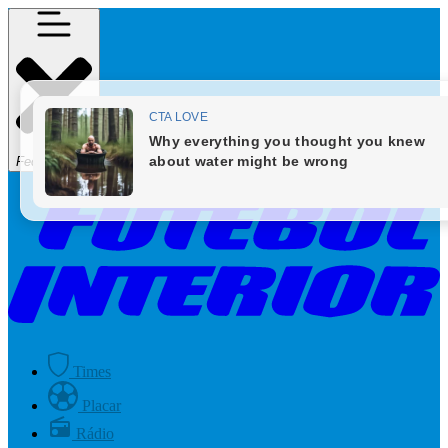
Fechar Menu
Times
Placar
Rádio