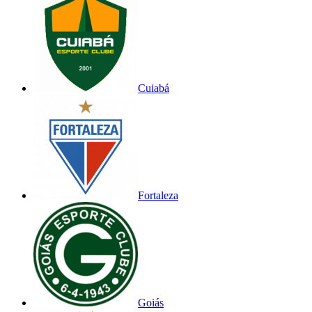
Cuiabá
Fortaleza
Goiás