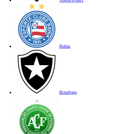
Atlético-MG
Bahia
Botafogo