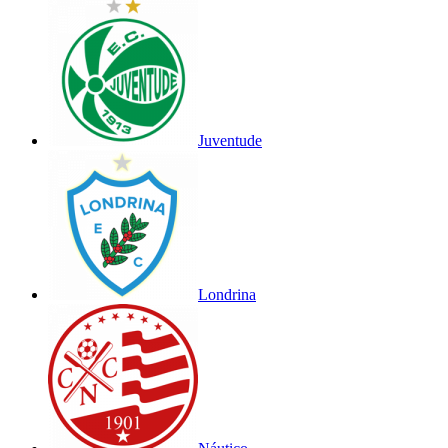
Juventude
Londrina