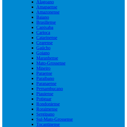
Alagoano
Amapaense
Amazonense
Baiano
Brasiliense
Capixaba
Carioca
Catarinense
Cearense
Gaúcho
Goiano
Maranhense
Mato-Grossense
Mineiro
Paraense
Paraibano
Paranaense
Pernambucano
Piauiense
Potiguar
Rondoniense
Roraimense
Sergipano
Sul-Mato-Grossense
Tocantinense