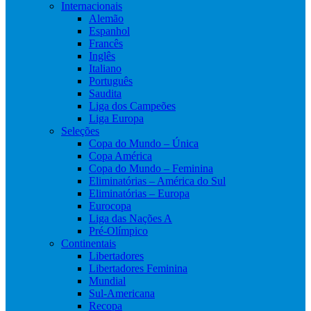
Internacionais
Alemão
Espanhol
Francês
Inglês
Italiano
Português
Saudita
Liga dos Campeões
Liga Europa
Seleções
Copa do Mundo – Única
Copa América
Copa do Mundo – Feminina
Eliminatórias – América do Sul
Eliminatórias – Europa
Eurocopa
Liga das Nações A
Pré-Olímpico
Continentais
Libertadores
Libertadores Feminina
Mundial
Sul-Americana
Recopa