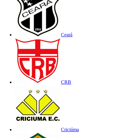
Ceará
CRB
Criciúma