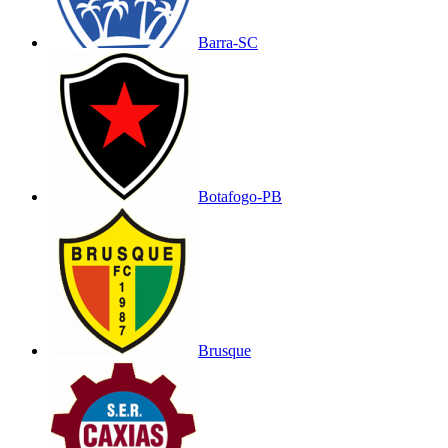
Barra-SC
Botafogo-PB
Brusque