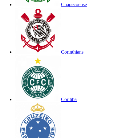
Chapecoense
Corinthians
Coritiba