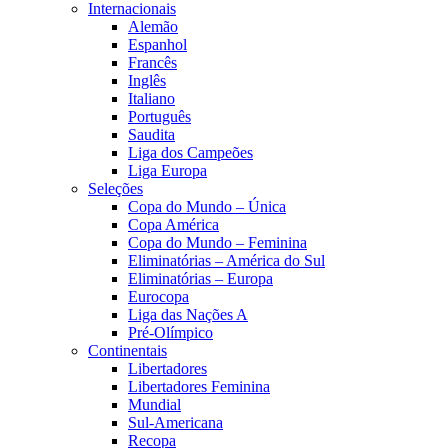
Internacionais
Alemão
Espanhol
Francês
Inglês
Italiano
Português
Saudita
Liga dos Campeões
Liga Europa
Seleções
Copa do Mundo – Única
Copa América
Copa do Mundo – Feminina
Eliminatórias – América do Sul
Eliminatórias – Europa
Eurocopa
Liga das Nações A
Pré-Olímpico
Continentais
Libertadores
Libertadores Feminina
Mundial
Sul-Americana
Recopa