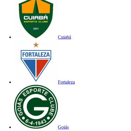
Cuiabá
Fortaleza
Goiás