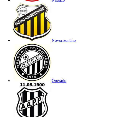
Náutico
Novorizontino
Operário