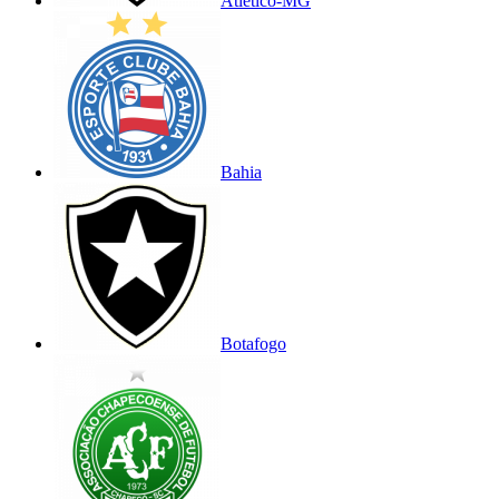
Atlético-MG
Bahia
Botafogo