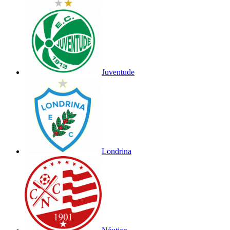
Juventude
Londrina