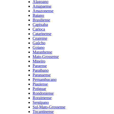
Alagoano
Amapaense
Amazonense
Baiano
Brasiliense
Capixaba
Carioca
Catarinense
Cearense
Gaúcho
Goiano
Maranhense
Mato-Grossense
Mineiro
Paraense
Paraibano
Paranaense
Pernambucano
Piauiense
Potiguar
Rondoniense
Roraimense
Sergipano
Sul-Mato-Grossense
Tocantinense