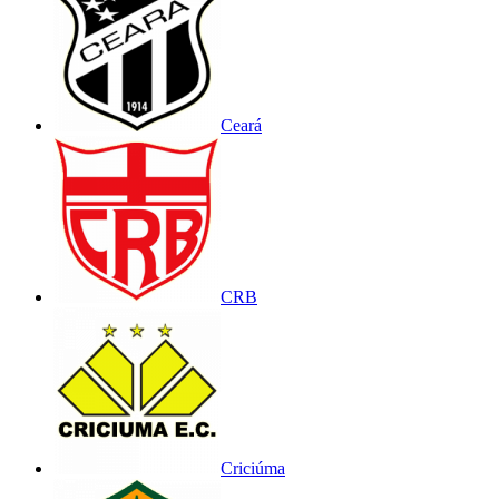
Ceará
CRB
Criciúma