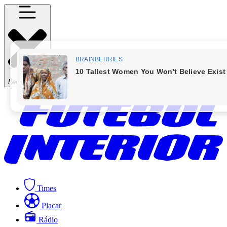
Fechar Menu
Times
Placar
Rádio