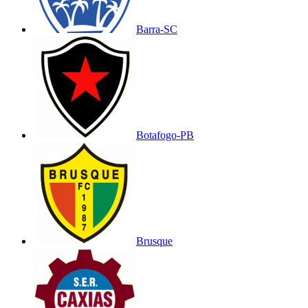
Barra-SC
Botafogo-PB
Brusque