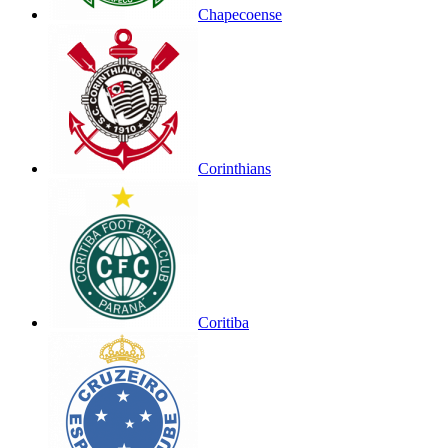
Chapecoense
Corinthians
Coritiba