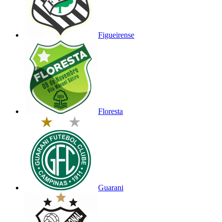
Figueirense
Floresta
Guarani