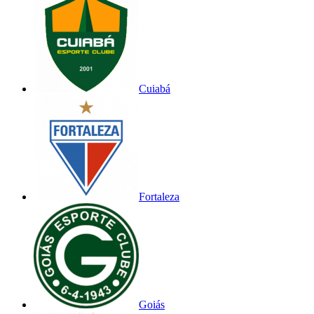
Cuiabá
Fortaleza
Goiás