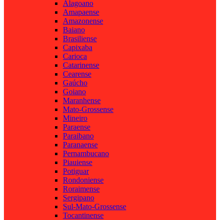
Alagoano
Amapaense
Amazonense
Baiano
Brasiliense
Capixaba
Carioca
Catarinense
Cearense
Gaúcho
Goiano
Maranhense
Mato-Grossense
Mineiro
Paraense
Paraibano
Paranaense
Pernambucano
Piauiense
Potiguar
Rondoniense
Roraimense
Sergipano
Sul-Mato-Grossense
Tocantinense