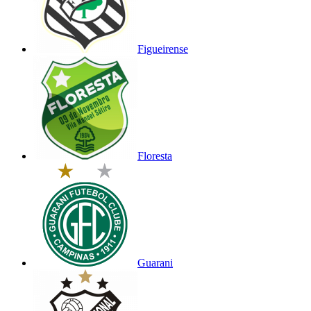
Figueirense
Floresta
Guarani