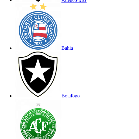
Atlético-MG
Bahia
Botafogo