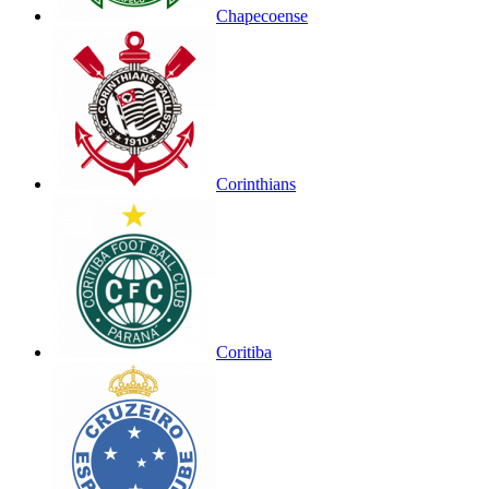
Chapecoense
Corinthians
Coritiba