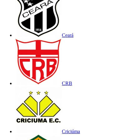
Ceará
CRB
Criciúma