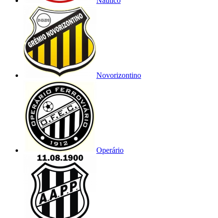
Náutico
Novorizontino
Operário