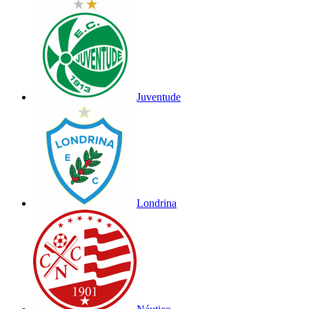
Juventude
Londrina