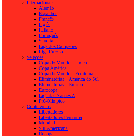
Internacionais
Alemão
Espanhol
Francês
Inglês
Italiano
Português
Saudita
Liga dos Campeões
Liga Europa
Seleções
Copa do Mundo – Única
Copa América
Copa do Mundo – Feminina
Eliminatórias – América do Sul
Eliminatórias – Europa
Eurocopa
Liga das Nações A
Pré-Olímpico
Continentais
Libertadores
Libertadores Feminina
Mundial
Sul-Americana
Recopa