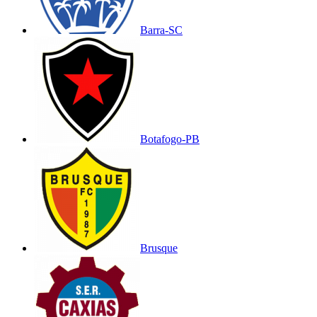
Barra-SC
Botafogo-PB
Brusque