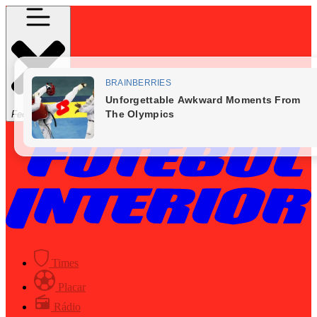
Fechar Menu
Times
Placar
Rádio