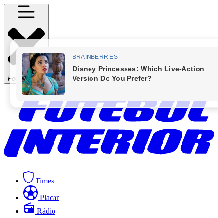
Fechar Menu
Times
Placar
Rádio