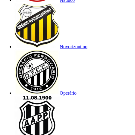
Náutico
Novorizontino
Operário