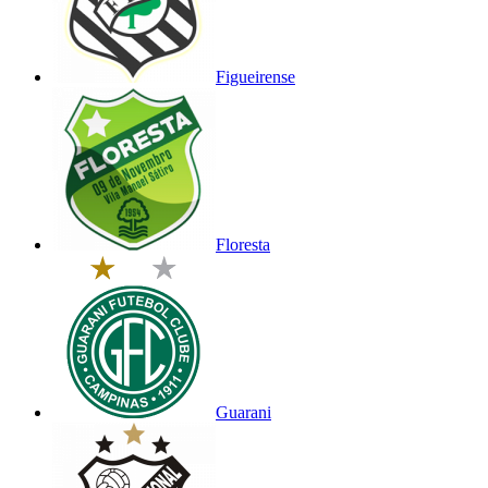
Figueirense
Floresta
Guarani