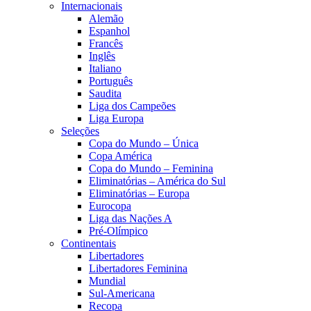
Internacionais
Alemão
Espanhol
Francês
Inglês
Italiano
Português
Saudita
Liga dos Campeões
Liga Europa
Seleções
Copa do Mundo – Única
Copa América
Copa do Mundo – Feminina
Eliminatórias – América do Sul
Eliminatórias – Europa
Eurocopa
Liga das Nações A
Pré-Olímpico
Continentais
Libertadores
Libertadores Feminina
Mundial
Sul-Americana
Recopa