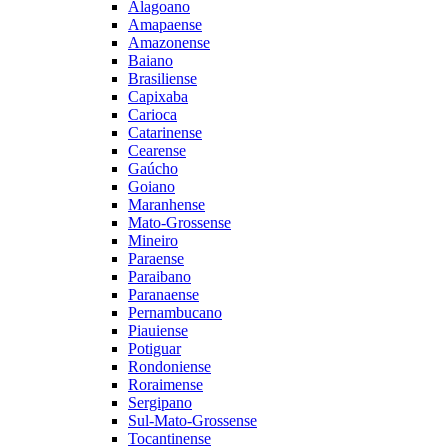
Alagoano
Amapaense
Amazonense
Baiano
Brasiliense
Capixaba
Carioca
Catarinense
Cearense
Gaúcho
Goiano
Maranhense
Mato-Grossense
Mineiro
Paraense
Paraibano
Paranaense
Pernambucano
Piauiense
Potiguar
Rondoniense
Roraimense
Sergipano
Sul-Mato-Grossense
Tocantinense