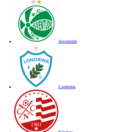
Juventude
Londrina