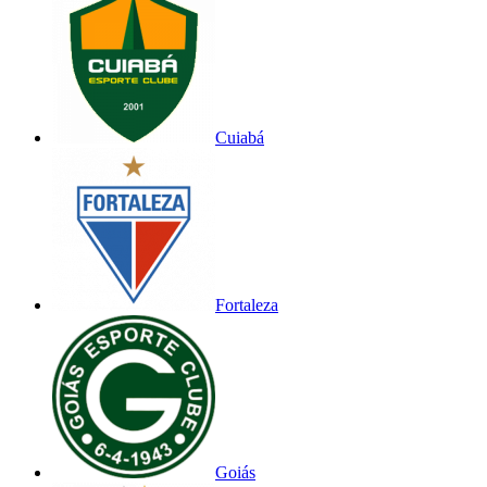
Cuiabá
Fortaleza
Goiás