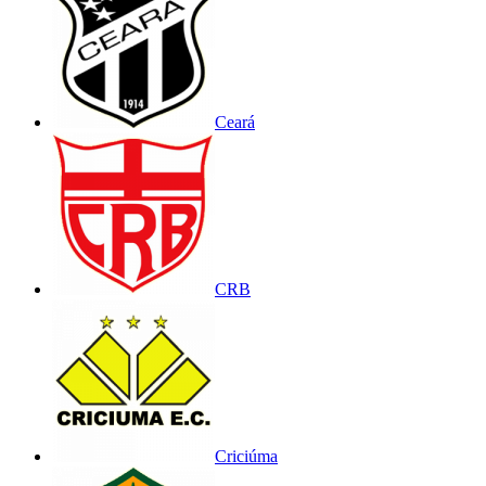
Ceará
CRB
Criciúma