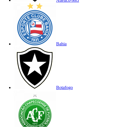
Atlético-MG
Bahia
Botafogo