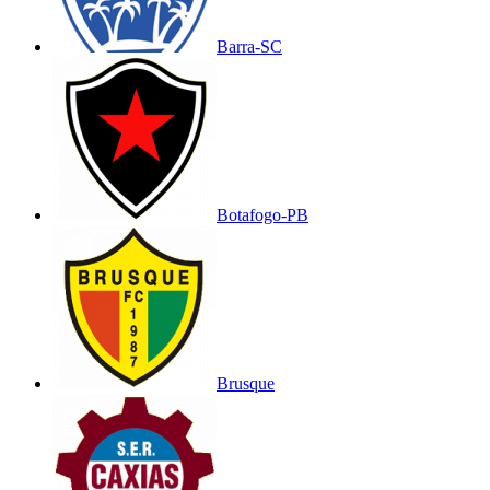
Barra-SC
Botafogo-PB
Brusque