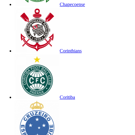
Chapecoense
Corinthians
Coritiba