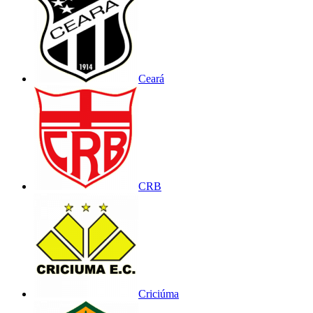
Ceará
CRB
Criciúma