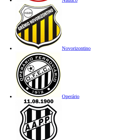
Náutico
Novorizontino
Operário