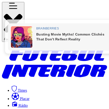
Fechar Menu
Times
Placar
Rádio