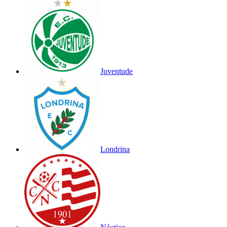
Juventude
Londrina