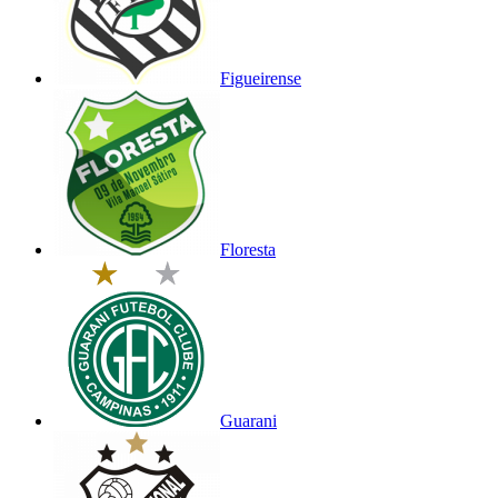
Figueirense
Floresta
Guarani