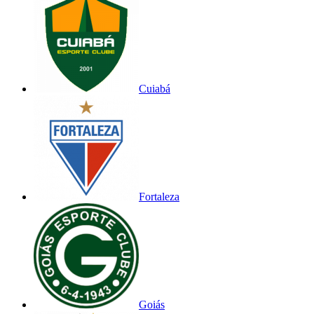
Cuiabá
Fortaleza
Goiás