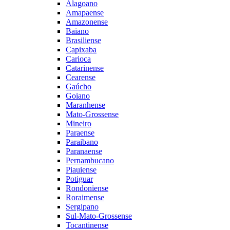
Alagoano
Amapaense
Amazonense
Baiano
Brasiliense
Capixaba
Carioca
Catarinense
Cearense
Gaúcho
Goiano
Maranhense
Mato-Grossense
Mineiro
Paraense
Paraibano
Paranaense
Pernambucano
Piauiense
Potiguar
Rondoniense
Roraimense
Sergipano
Sul-Mato-Grossense
Tocantinense