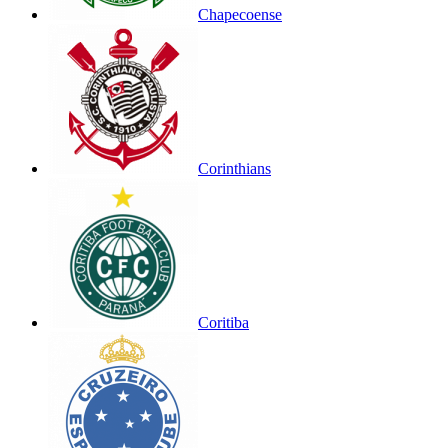
Chapecoense
Corinthians
Coritiba