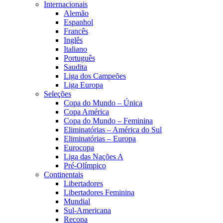
Internacionais
Alemão
Espanhol
Francês
Inglês
Italiano
Português
Saudita
Liga dos Campeões
Liga Europa
Seleções
Copa do Mundo – Única
Copa América
Copa do Mundo – Feminina
Eliminatórias – América do Sul
Eliminatórias – Europa
Eurocopa
Liga das Nações A
Pré-Olímpico
Continentais
Libertadores
Libertadores Feminina
Mundial
Sul-Americana
Recopa