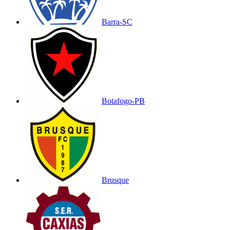
Barra-SC
Botafogo-PB
Brusque