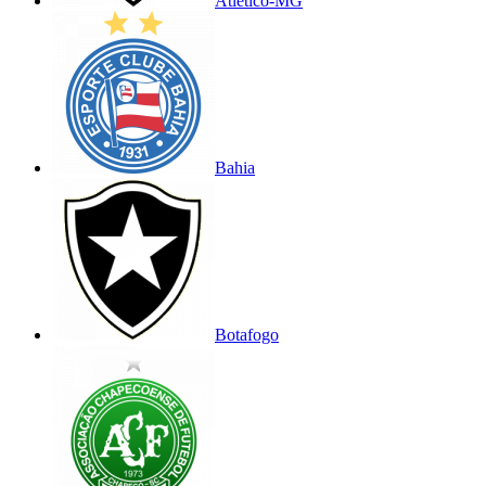
Atlético-MG
Bahia
Botafogo