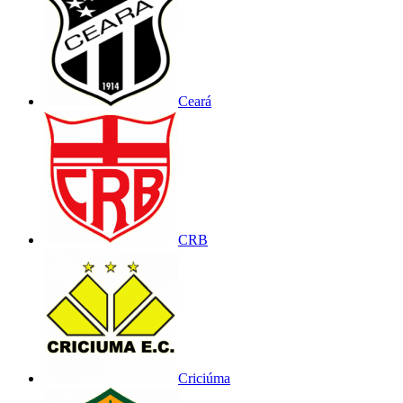
Ceará
CRB
Criciúma