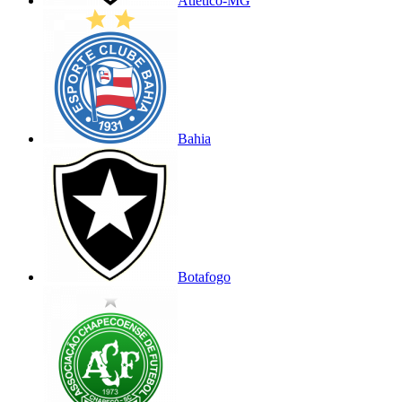
Atlético-MG
Bahia
Botafogo