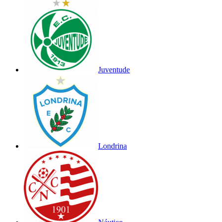
Juventude
Londrina