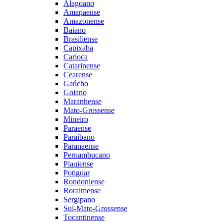
Alagoano
Amapaense
Amazonense
Baiano
Brasiliense
Capixaba
Carioca
Catarinense
Cearense
Gaúcho
Goiano
Maranhense
Mato-Grossense
Mineiro
Paraense
Paraibano
Paranaense
Pernambucano
Piauiense
Potiguar
Rondoniense
Roraimense
Sergipano
Sul-Mato-Grossense
Tocantinense