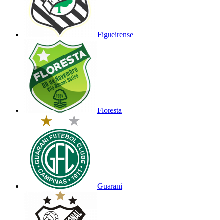
Figueirense
Floresta
Guarani