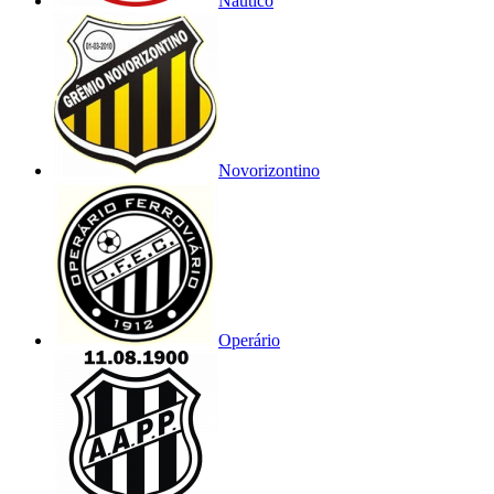
Náutico
Novorizontino
Operário