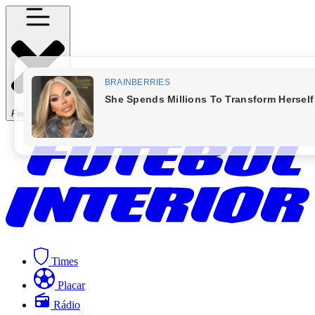
Fechar Menu
Times
Placar
Rádio