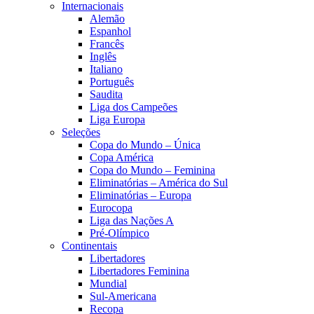
Internacionais
Alemão
Espanhol
Francês
Inglês
Italiano
Português
Saudita
Liga dos Campeões
Liga Europa
Seleções
Copa do Mundo – Única
Copa América
Copa do Mundo – Feminina
Eliminatórias – América do Sul
Eliminatórias – Europa
Eurocopa
Liga das Nações A
Pré-Olímpico
Continentais
Libertadores
Libertadores Feminina
Mundial
Sul-Americana
Recopa