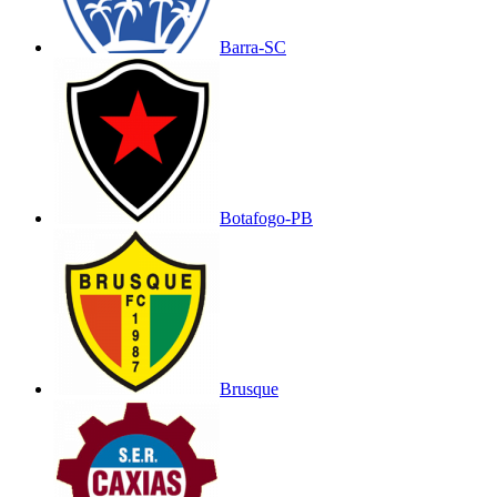
Barra-SC
Botafogo-PB
Brusque