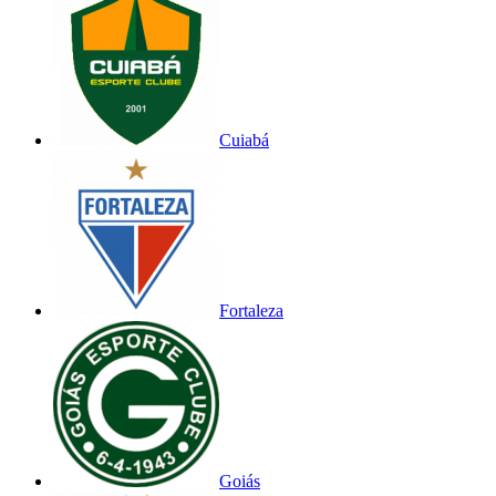
Cuiabá
Fortaleza
Goiás