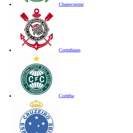
Chapecoense
Corinthians
Coritiba