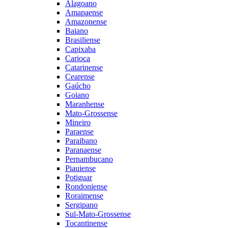
Alagoano
Amapaense
Amazonense
Baiano
Brasiliense
Capixaba
Carioca
Catarinense
Cearense
Gaúcho
Goiano
Maranhense
Mato-Grossense
Mineiro
Paraense
Paraibano
Paranaense
Pernambucano
Piauiense
Potiguar
Rondoniense
Roraimense
Sergipano
Sul-Mato-Grossense
Tocantinense