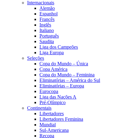
Internacionais
Alemão
Espanhol
Francês
Inglês
Italiano
Português
Saudita
Liga dos Campeões
Liga Europa
Seleções
Copa do Mundo – Única
Copa América
Copa do Mundo – Feminina
Eliminatórias – América do Sul
Eliminatórias – Europa
Eurocopa
Liga das Nações A
Pré-Olímpico
Continentais
Libertadores
Libertadores Feminina
Mundial
Sul-Americana
Recopa