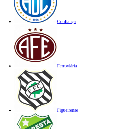
Confiança
Ferroviária
Figueirense