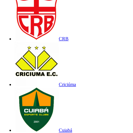
CRB
Criciúma
Cuiabá