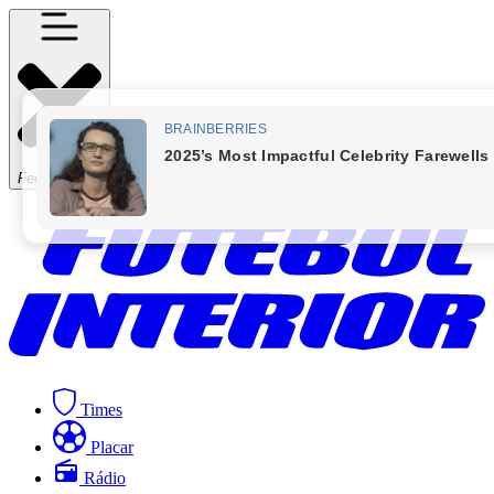
Fechar Menu
Times
Placar
Rádio