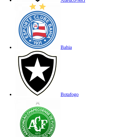
Atlético-MG
Bahia
Botafogo