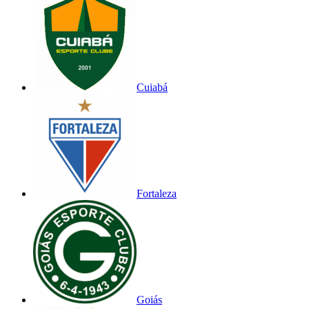
Cuiabá
Fortaleza
Goiás