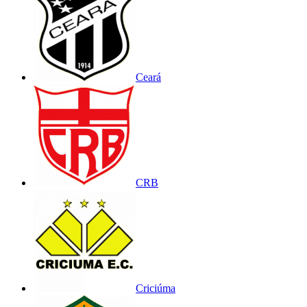
Ceará
CRB
Criciúma