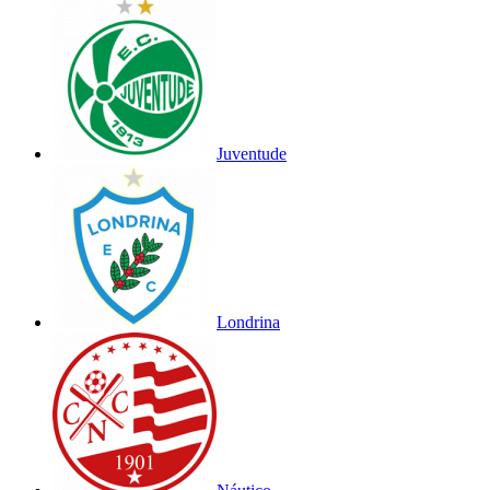
Juventude
Londrina