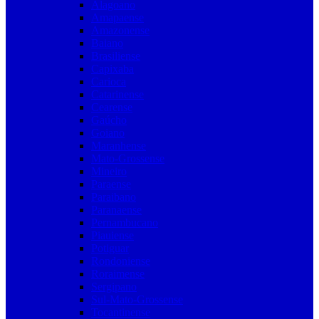
Alagoano
Amapaense
Amazonense
Baiano
Brasiliense
Capixaba
Carioca
Catarinense
Cearense
Gaúcho
Goiano
Maranhense
Mato-Grossense
Mineiro
Paraense
Paraibano
Paranaense
Pernambucano
Piauiense
Potiguar
Rondoniense
Roraimense
Sergipano
Sul-Mato-Grossense
Tocantinense