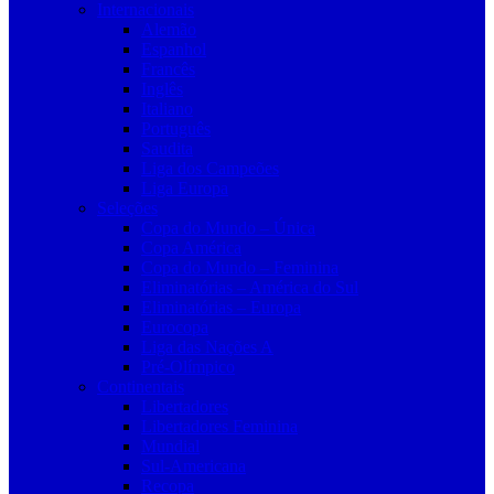
Internacionais
Alemão
Espanhol
Francês
Inglês
Italiano
Português
Saudita
Liga dos Campeões
Liga Europa
Seleções
Copa do Mundo – Única
Copa América
Copa do Mundo – Feminina
Eliminatórias – América do Sul
Eliminatórias – Europa
Eurocopa
Liga das Nações A
Pré-Olímpico
Continentais
Libertadores
Libertadores Feminina
Mundial
Sul-Americana
Recopa