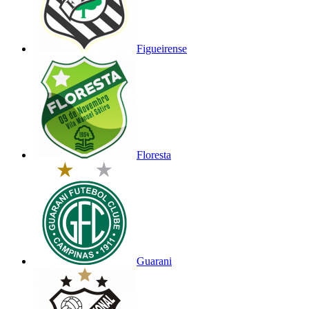
Figueirense
Floresta
Guarani