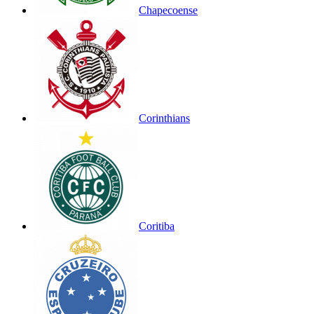
Chapecoense
Corinthians
Coritiba