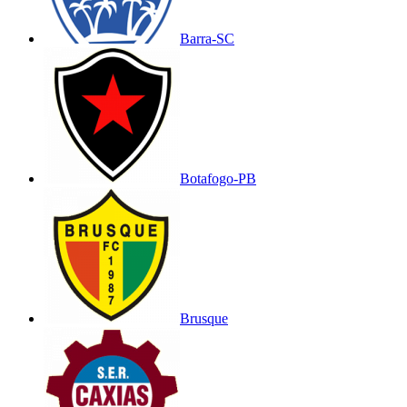
Barra-SC
Botafogo-PB
Brusque