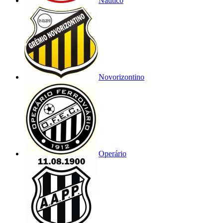
Náutico
Novorizontino
Operário