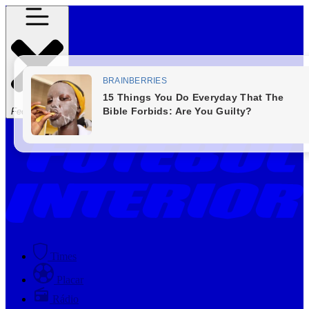
Fechar Menu
Times
Placar
Rádio