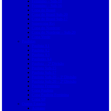
Feminino – Sub-18
Feminino – Sub-16
Copa do Brasil
Copa do Brasil Sub-20
Copa do Brasil Sub-17
Supercopa Rei
Copa do Nordeste
Copa do Nordeste – Sub-20
Copa Verde
Paulistas
Paulista A1
Paulista A2
Paulista A3
Paulistão A4
Paulista – 2ª Divisão
Paulista Sub-15
Paulista Sub-17
Paulista Sub-20 – 1ª Divisão
Paulista Sub-20 – 2ª Divisão
Paulista Feminino
Copa Paulista
Copa Paulista Feminina
Copa SP
Outros Estados
Acreano