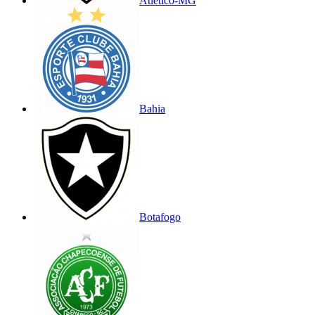
Atlético-MG
Bahia
Botafogo