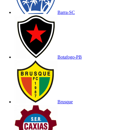
Barra-SC
Botafogo-PB
Brusque