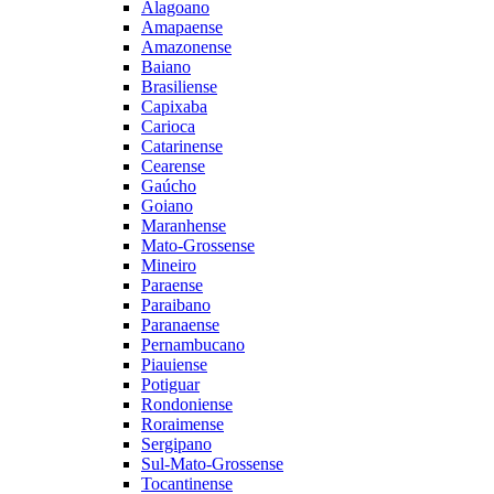
Alagoano
Amapaense
Amazonense
Baiano
Brasiliense
Capixaba
Carioca
Catarinense
Cearense
Gaúcho
Goiano
Maranhense
Mato-Grossense
Mineiro
Paraense
Paraibano
Paranaense
Pernambucano
Piauiense
Potiguar
Rondoniense
Roraimense
Sergipano
Sul-Mato-Grossense
Tocantinense