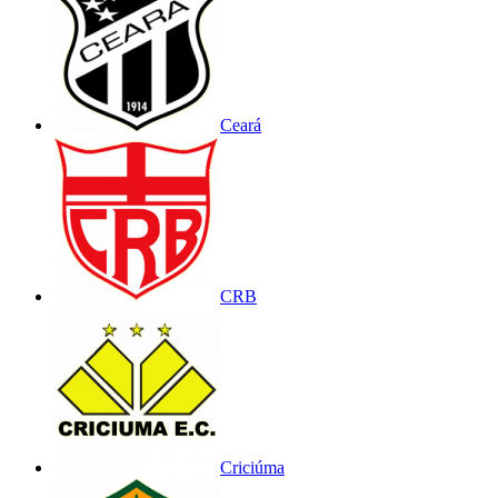
Ceará
CRB
Criciúma