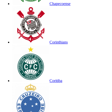
Chapecoense
Corinthians
Coritiba