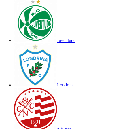
Juventude
Londrina