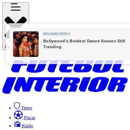
Fechar Menu
Times
Placar
Rádio