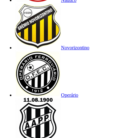
Náutico
Novorizontino
Operário