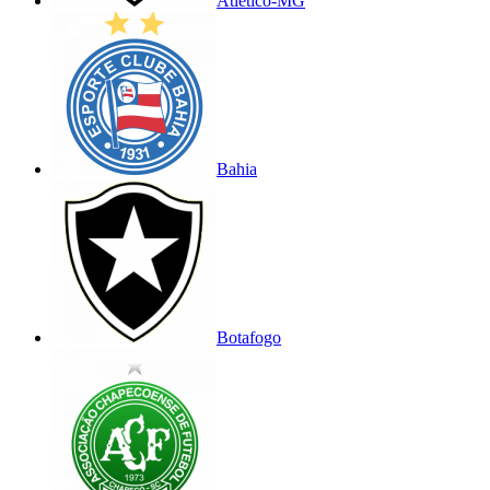
Atlético-MG
Bahia
Botafogo