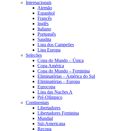
Internacionais
Alemão
Espanhol
Francês
Inglês
Italiano
Português
Saudita
Liga dos Campeões
Liga Europa
Seleções
Copa do Mundo – Única
Copa América
Copa do Mundo – Feminina
Eliminatórias – América do Sul
Eliminatórias – Europa
Eurocopa
Liga das Nações A
Pré-Olímpico
Continentais
Libertadores
Libertadores Feminina
Mundial
Sul-Americana
Recopa