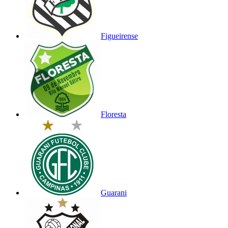
Figueirense
Floresta
Guarani