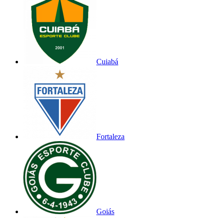
Cuiabá
Fortaleza
Goiás