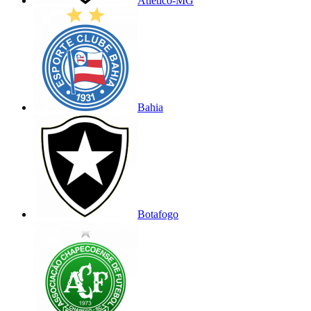
Atlético-MG
Bahia
Botafogo