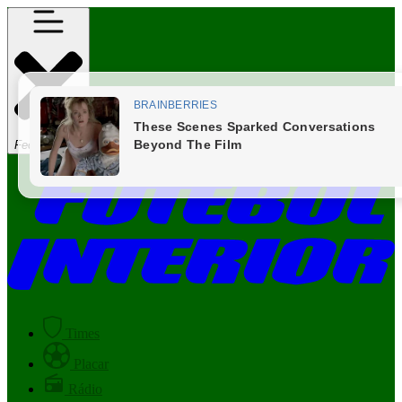
Fechar Menu
Times
Placar
Rádio