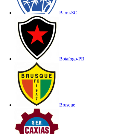
Barra-SC
Botafogo-PB
Brusque