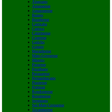
Alagoano
Amapaense
Amazonense
Baiano
Brasiliense
Capixaba
Carioca
Catarinense
Cearense
Gaúcho
Goiano
Maranhense
Mato-Grossense
Mineiro
Paraense
Paraibano
Paranaense
Pernambucano
Piauiense
Potiguar
Rondoniense
Roraimense
Sergipano
Sul-Mato-Grossense
Tocantinense