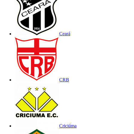
Ceará
CRB
Criciúma