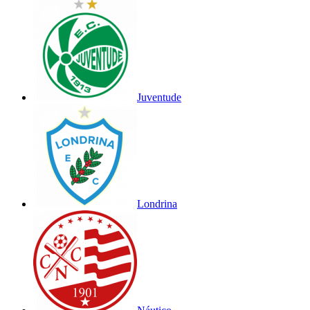
Juventude
Londrina