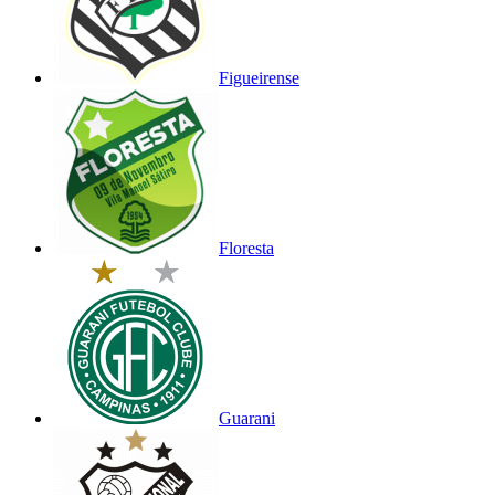
Figueirense
Floresta
Guarani