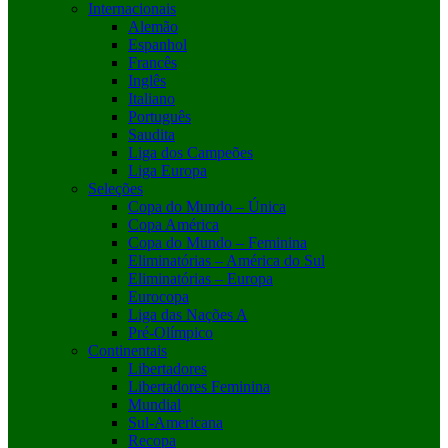
Internacionais
Alemão
Espanhol
Francês
Inglês
Italiano
Português
Saudita
Liga dos Campeões
Liga Europa
Seleções
Copa do Mundo – Única
Copa América
Copa do Mundo – Feminina
Eliminatórias – América do Sul
Eliminatórias – Europa
Eurocopa
Liga das Nações A
Pré-Olímpico
Continentais
Libertadores
Libertadores Feminina
Mundial
Sul-Americana
Recopa