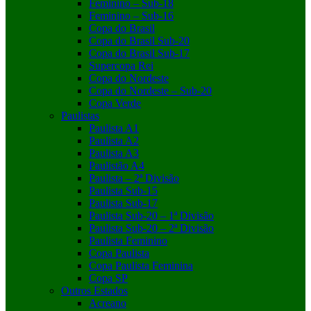
Feminino – Sub-18
Feminino – Sub-16
Copa do Brasil
Copa do Brasil Sub-20
Copa do Brasil Sub-17
Supercopa Rei
Copa do Nordeste
Copa do Nordeste – Sub-20
Copa Verde
Paulistas
Paulista A1
Paulista A2
Paulista A3
Paulistão A4
Paulista – 2ª Divisão
Paulista Sub-15
Paulista Sub-17
Paulista Sub-20 – 1ª Divisão
Paulista Sub-20 – 2ª Divisão
Paulista Feminino
Copa Paulista
Copa Paulista Feminina
Copa SP
Outros Estados
Acreano