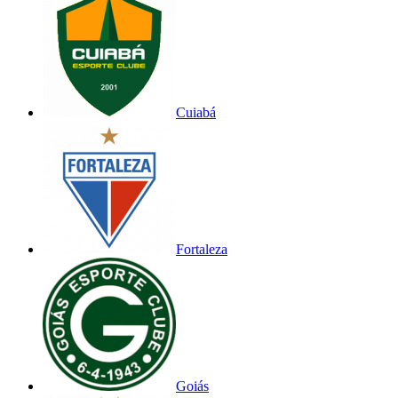
Cuiabá
Fortaleza
Goiás