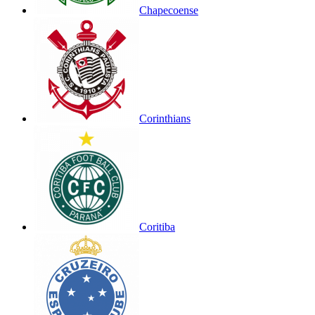
Chapecoense
Corinthians
Coritiba