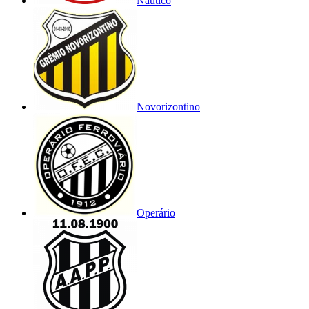
Náutico
Novorizontino
Operário