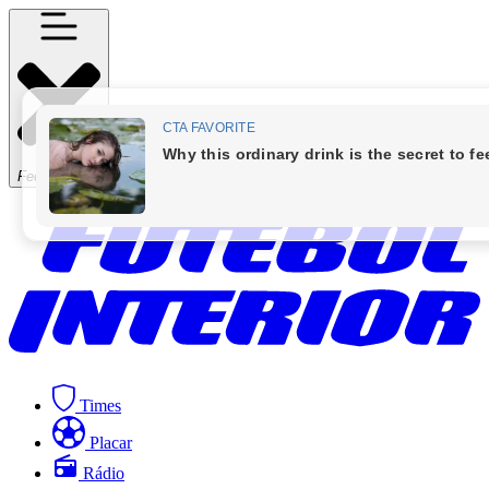
Fechar Menu
Times
Placar
Rádio