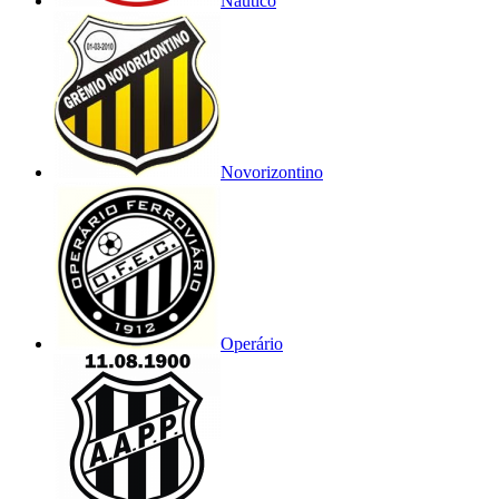
Náutico
Novorizontino
Operário