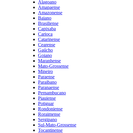
Alagoano
Amapaense
Amazonense
Baiano
Brasiliense
Capixaba
Carioca
Catarinense
Cearense
Gaúcho
Goiano
Maranhense
Mato-Grossense
Mineiro
Paraense
Paraibano
Paranaense
Pernambucano
Piauiense
Potiguar
Rondoniense
Roraimense
Sergipano
Sul-Mato-Grossense
Tocantinense