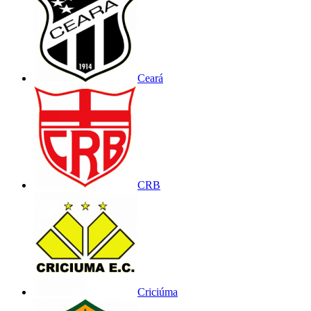
Ceará
CRB
Criciúma