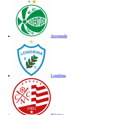
Juventude
Londrina