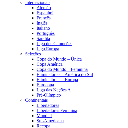
Internacionais
Alemão
Espanhol
Francês
Inglês
Italiano
Português
Saudita
Liga dos Campeões
Liga Europa
Seleções
Copa do Mundo – Única
Copa América
Copa do Mundo – Feminina
Eliminatórias – América do Sul
Eliminatórias – Europa
Eurocopa
Liga das Nações A
Pré-Olímpico
Continentais
Libertadores
Libertadores Feminina
Mundial
Sul-Americana
Recopa