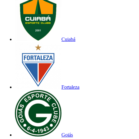
Cuiabá
Fortaleza
Goiás