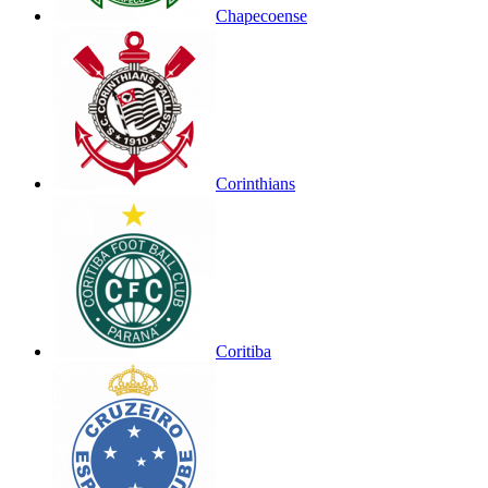
Chapecoense
Corinthians
Coritiba