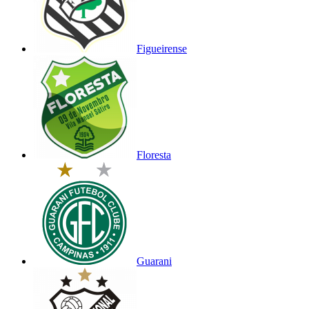
Figueirense
Floresta
Guarani