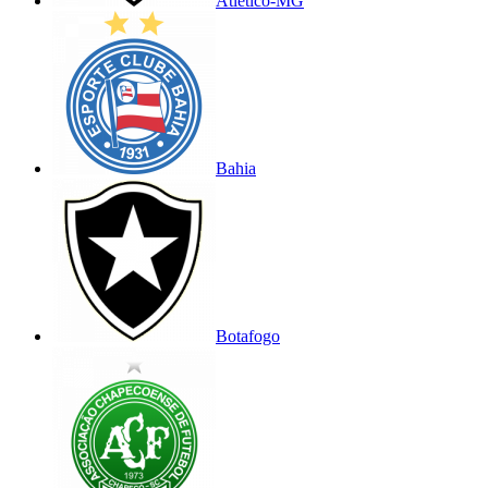
Atlético-MG
Bahia
Botafogo