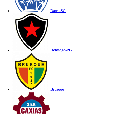
Barra-SC
Botafogo-PB
Brusque