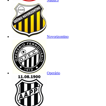
Náutico
Novorizontino
Operário