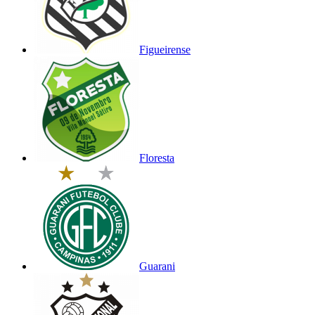
Figueirense
Floresta
Guarani