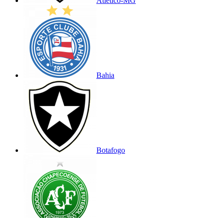
Atlético-MG
Bahia
Botafogo