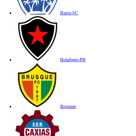
Barra-SC
Botafogo-PB
Brusque