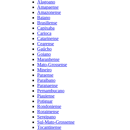
Alagoano
Amapaense
Amazonense
Baiano
Brasiliense
Capixaba
Carioca
Catarinense
Cearense
Gaúcho
Goiano
Maranhense
Mato-Grossense
Mineiro
Paraense
Paraibano
Paranaense
Pernambucano
Piauiense
Potiguar
Rondoniense
Roraimense
Sergipano
Sul-Mato-Grossense
Tocantinense