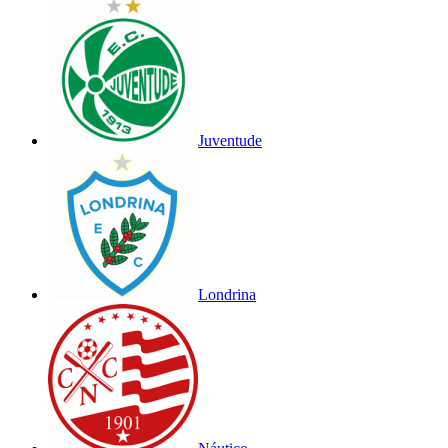
Juventude
Londrina