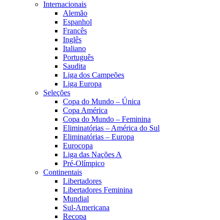
Internacionais
Alemão
Espanhol
Francês
Inglês
Italiano
Português
Saudita
Liga dos Campeões
Liga Europa
Seleções
Copa do Mundo – Única
Copa América
Copa do Mundo – Feminina
Eliminatórias – América do Sul
Eliminatórias – Europa
Eurocopa
Liga das Nações A
Pré-Olímpico
Continentais
Libertadores
Libertadores Feminina
Mundial
Sul-Americana
Recopa