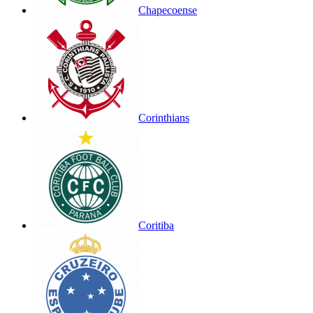
Chapecoense
Corinthians
Coritiba