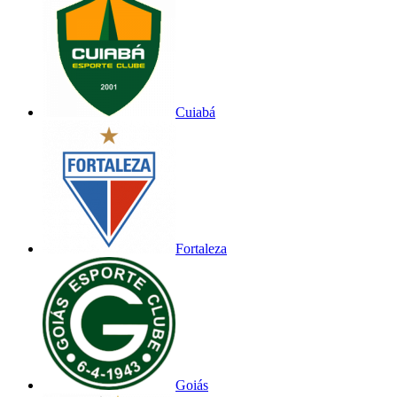
Cuiabá
Fortaleza
Goiás