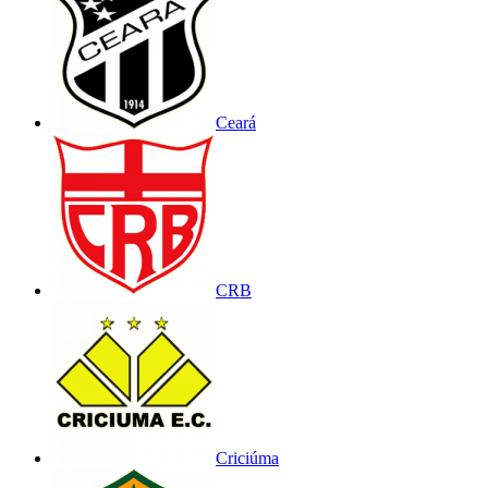
Ceará
CRB
Criciúma