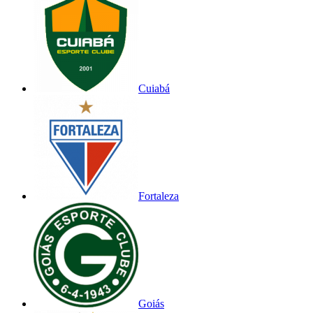
Cuiabá
Fortaleza
Goiás