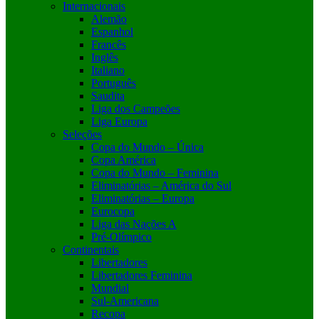
Internacionais
Alemão
Espanhol
Francês
Inglês
Italiano
Português
Saudita
Liga dos Campeões
Liga Europa
Seleções
Copa do Mundo – Única
Copa América
Copa do Mundo – Feminina
Eliminatórias – América do Sul
Eliminatórias – Europa
Eurocopa
Liga das Nações A
Pré-Olímpico
Continentais
Libertadores
Libertadores Feminina
Mundial
Sul-Americana
Recopa