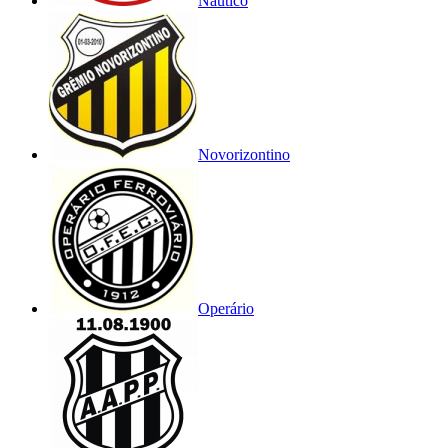
Náutico
Novorizontino
Operário