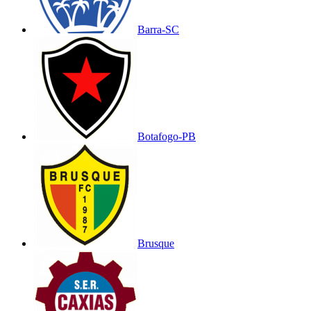
Barra-SC
Botafogo-PB
Brusque