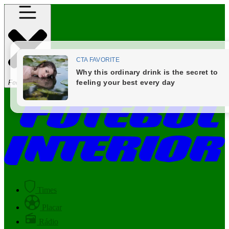
Fechar Menu
Times
Placar
Rádio