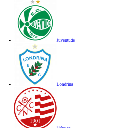
Juventude
Londrina