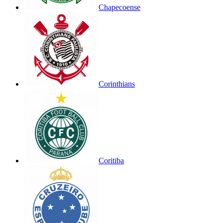
Chapecoense
Corinthians
Coritiba