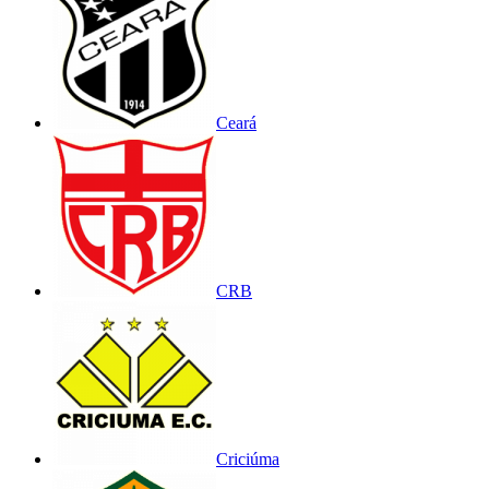
Ceará
CRB
Criciúma