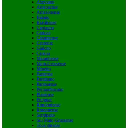
Alagoano
Amapaense
Amazonense
Baiano
Brasiliense
Capixaba
Carioca
Catarinense
Cearense
Gaúcho
Goiano
Maranhense
Mato-Grossense
Mineiro
Paraense
Paraibano
Paranaense
Pernambucano
Piauiense
Potiguar
Rondoniense
Roraimense
Sergipano
Sul-Mato-Grossense
Tocantinense