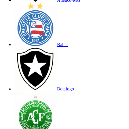
Atlético-MG
Bahia
Botafogo