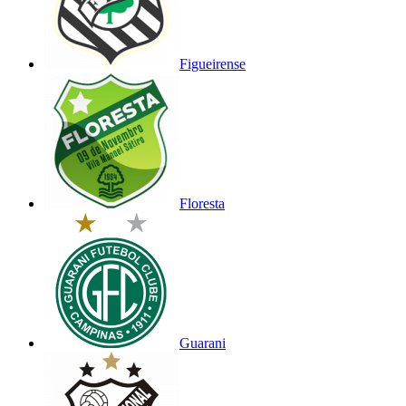
Figueirense
Floresta
Guarani