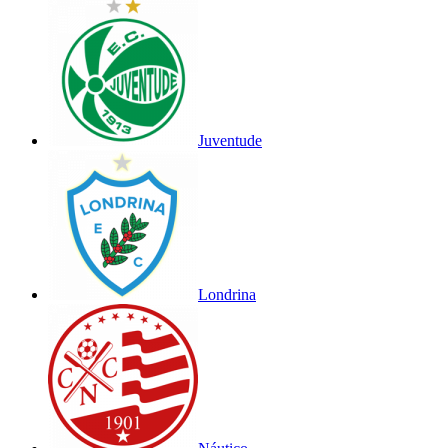
Juventude
Londrina