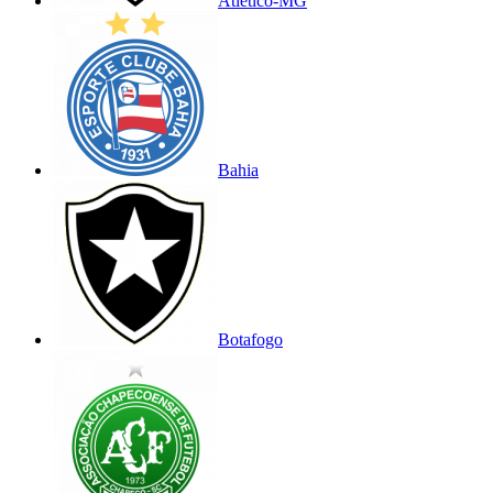
Atlético-MG
Bahia
Botafogo