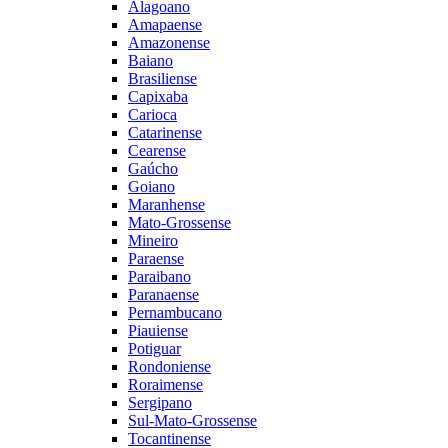
Alagoano
Amapaense
Amazonense
Baiano
Brasiliense
Capixaba
Carioca
Catarinense
Cearense
Gaúcho
Goiano
Maranhense
Mato-Grossense
Mineiro
Paraense
Paraibano
Paranaense
Pernambucano
Piauiense
Potiguar
Rondoniense
Roraimense
Sergipano
Sul-Mato-Grossense
Tocantinense