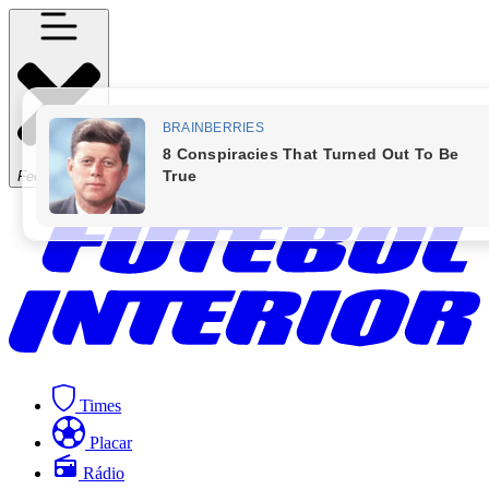
Fechar Menu
Times
Placar
Rádio