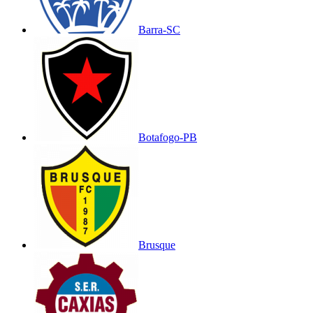
Barra-SC
Botafogo-PB
Brusque