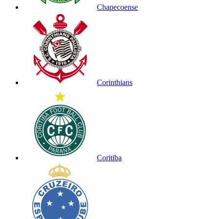
Chapecoense
Corinthians
Coritiba