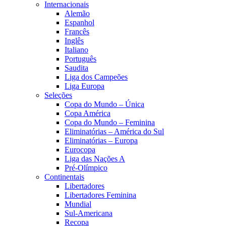
Internacionais
Alemão
Espanhol
Francês
Inglês
Italiano
Português
Saudita
Liga dos Campeões
Liga Europa
Seleções
Copa do Mundo – Única
Copa América
Copa do Mundo – Feminina
Eliminatórias – América do Sul
Eliminatórias – Europa
Eurocopa
Liga das Nações A
Pré-Olímpico
Continentais
Libertadores
Libertadores Feminina
Mundial
Sul-Americana
Recopa