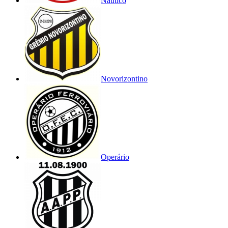
Náutico
Novorizontino
Operário