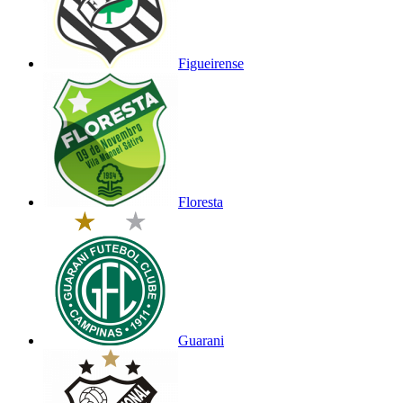
Figueirense
Floresta
Guarani