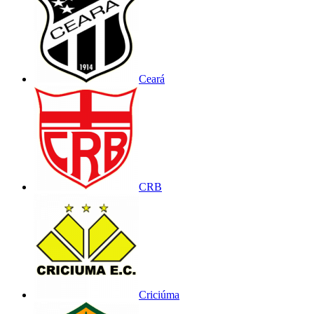
Ceará
CRB
Criciúma