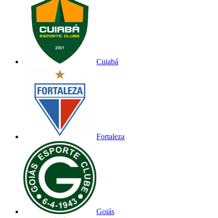
Cuiabá
Fortaleza
Goiás