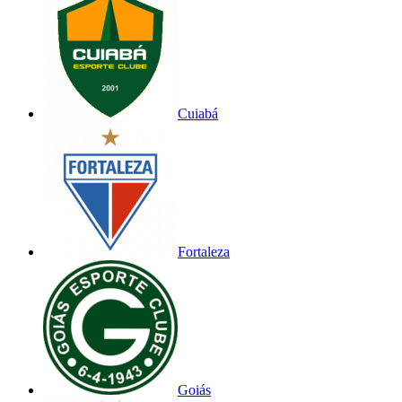
Cuiabá
Fortaleza
Goiás