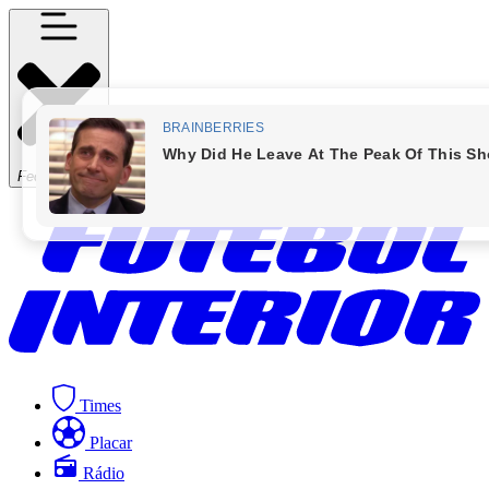
Fechar Menu
Times
Placar
Rádio