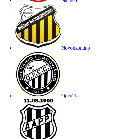
Náutico
Novorizontino
Operário