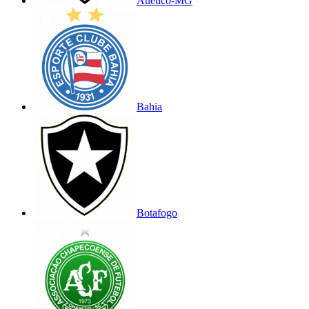
Atlético-MG
Bahia
Botafogo