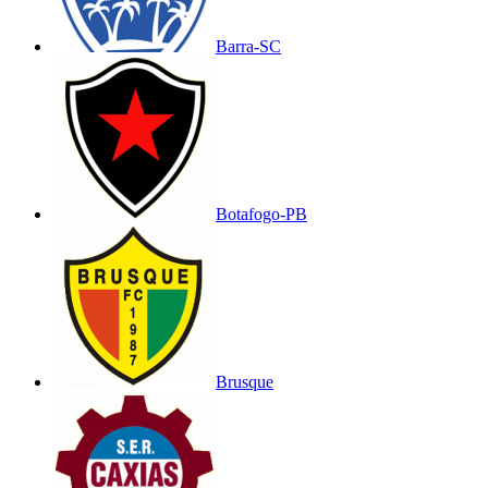
Barra-SC
Botafogo-PB
Brusque