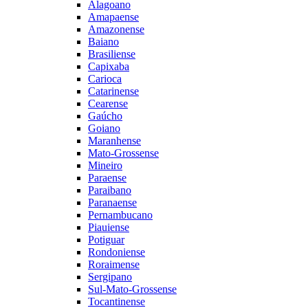
Alagoano
Amapaense
Amazonense
Baiano
Brasiliense
Capixaba
Carioca
Catarinense
Cearense
Gaúcho
Goiano
Maranhense
Mato-Grossense
Mineiro
Paraense
Paraibano
Paranaense
Pernambucano
Piauiense
Potiguar
Rondoniense
Roraimense
Sergipano
Sul-Mato-Grossense
Tocantinense