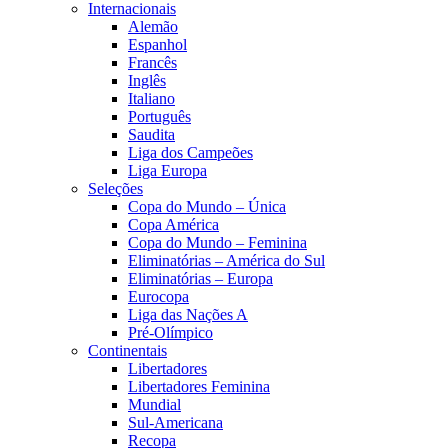
Internacionais
Alemão
Espanhol
Francês
Inglês
Italiano
Português
Saudita
Liga dos Campeões
Liga Europa
Seleções
Copa do Mundo – Única
Copa América
Copa do Mundo – Feminina
Eliminatórias – América do Sul
Eliminatórias – Europa
Eurocopa
Liga das Nações A
Pré-Olímpico
Continentais
Libertadores
Libertadores Feminina
Mundial
Sul-Americana
Recopa