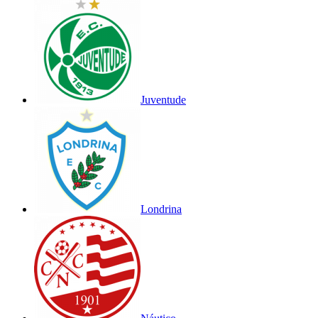
Juventude
Londrina