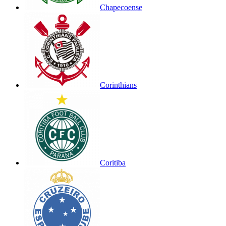
Chapecoense
Corinthians
Coritiba