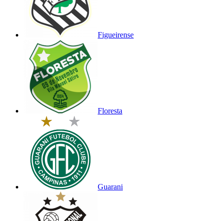
Figueirense
Floresta
Guarani