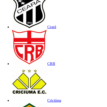
Ceará
CRB
Criciúma