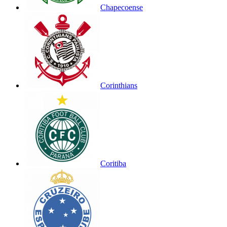
Chapecoense
Corinthians
Coritiba