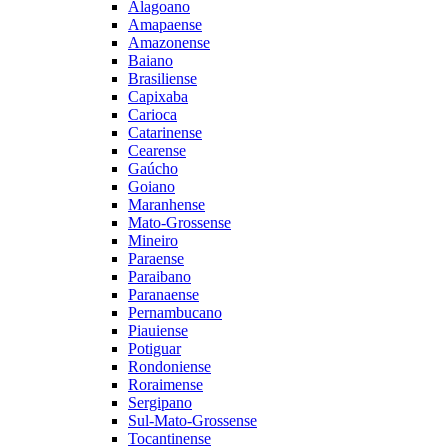
Alagoano
Amapaense
Amazonense
Baiano
Brasiliense
Capixaba
Carioca
Catarinense
Cearense
Gaúcho
Goiano
Maranhense
Mato-Grossense
Mineiro
Paraense
Paraibano
Paranaense
Pernambucano
Piauiense
Potiguar
Rondoniense
Roraimense
Sergipano
Sul-Mato-Grossense
Tocantinense