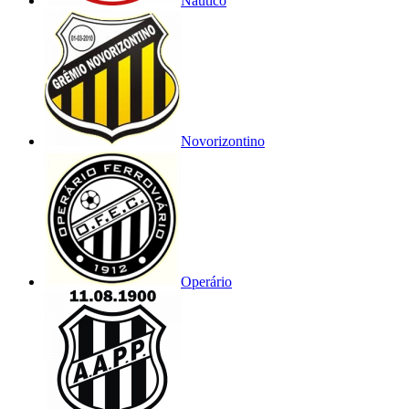
Náutico
Novorizontino
Operário