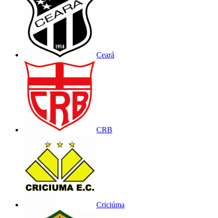
Ceará
CRB
Criciúma