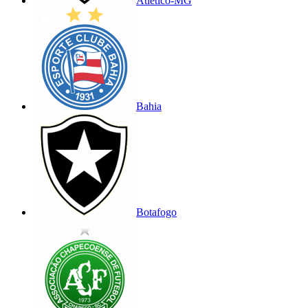
Atlético-MG
Bahia
Botafogo