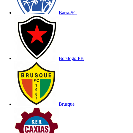
Barra-SC
Botafogo-PB
Brusque