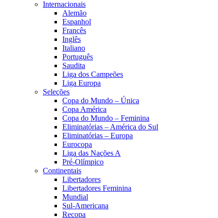
Internacionais
Alemão
Espanhol
Francês
Inglês
Italiano
Português
Saudita
Liga dos Campeões
Liga Europa
Seleções
Copa do Mundo – Única
Copa América
Copa do Mundo – Feminina
Eliminatórias – América do Sul
Eliminatórias – Europa
Eurocopa
Liga das Nações A
Pré-Olímpico
Continentais
Libertadores
Libertadores Feminina
Mundial
Sul-Americana
Recopa