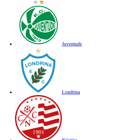
Juventude
Londrina