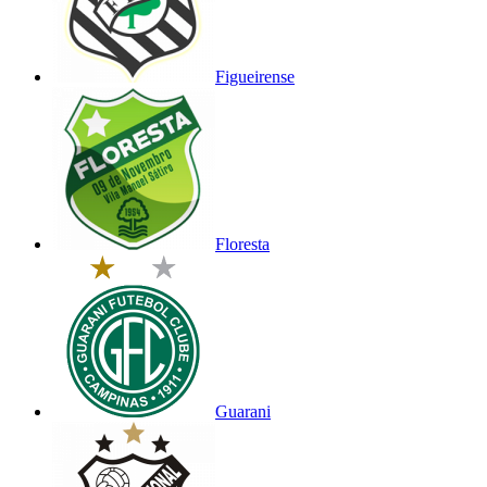
Figueirense
Floresta
Guarani