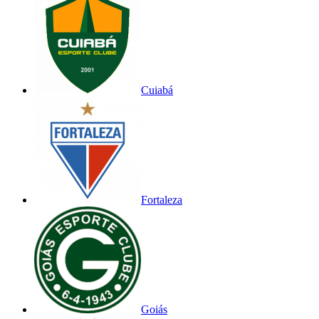
Cuiabá
Fortaleza
Goiás