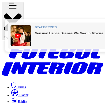
Fechar Menu
Times
Placar
Rádio