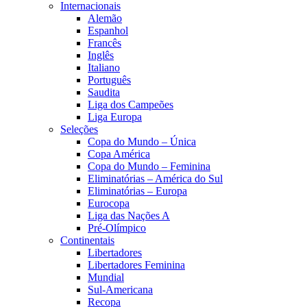
Internacionais
Alemão
Espanhol
Francês
Inglês
Italiano
Português
Saudita
Liga dos Campeões
Liga Europa
Seleções
Copa do Mundo – Única
Copa América
Copa do Mundo – Feminina
Eliminatórias – América do Sul
Eliminatórias – Europa
Eurocopa
Liga das Nações A
Pré-Olímpico
Continentais
Libertadores
Libertadores Feminina
Mundial
Sul-Americana
Recopa