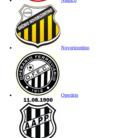
Náutico
Novorizontino
Operário