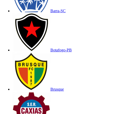
Barra-SC
Botafogo-PB
Brusque