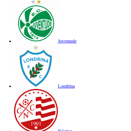
Juventude
Londrina