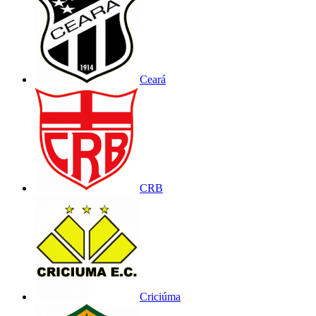
Ceará
CRB
Criciúma