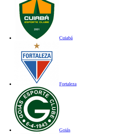
Cuiabá
Fortaleza
Goiás