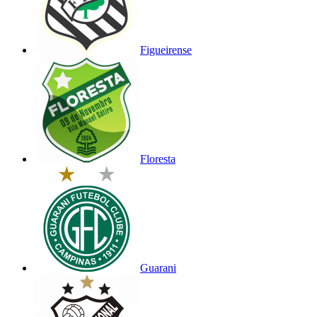
Figueirense
Floresta
Guarani