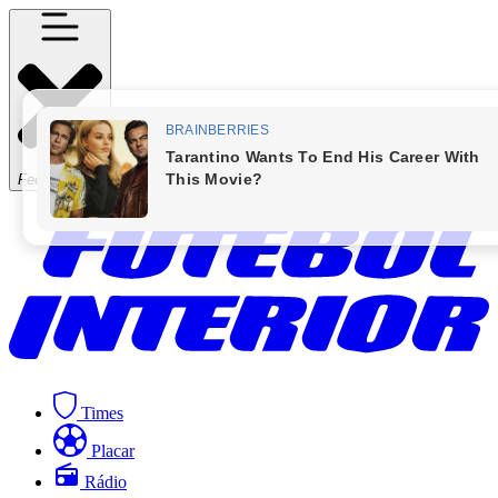
Fechar Menu
Times
Placar
Rádio