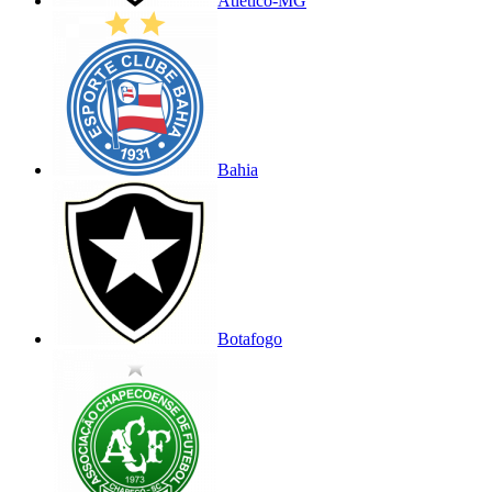
Atlético-MG
Bahia
Botafogo