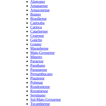
Alagoano
Amapaense
Amazonense
Baiano
Brasiliense
Capixaba
Carioca
Catarinense
Cearense
Gaúcho
Goiano
Maranhense
Mato-Grossense
Mineiro
Paraense
Paraibano
Paranaense
Pernambucano
Piauiense
Potiguar
Rondoniense
Roraimense
Sergipano
Sul-Mato-Grossense
Tocantinense