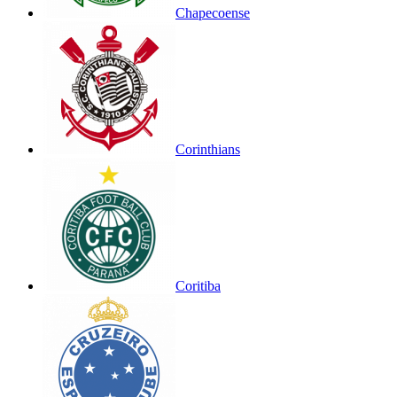
Chapecoense
Corinthians
Coritiba