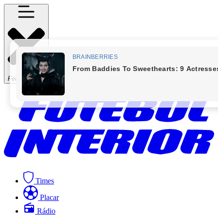
Fechar Menu
Times
Placar
Rádio