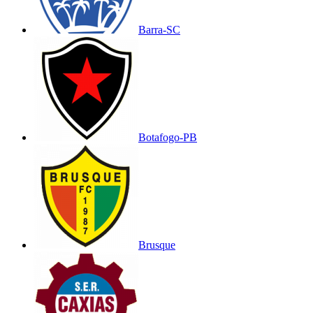
Barra-SC
Botafogo-PB
Brusque