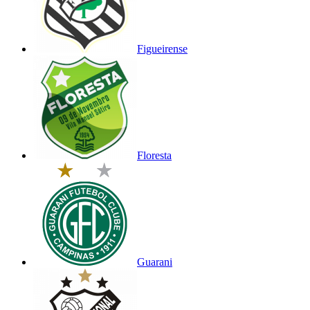
Figueirense
Floresta
Guarani