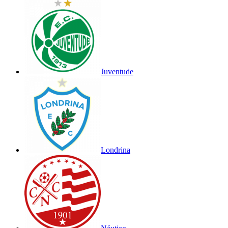
Juventude
Londrina