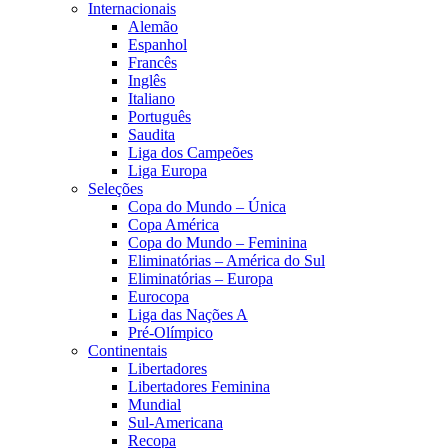
Internacionais
Alemão
Espanhol
Francês
Inglês
Italiano
Português
Saudita
Liga dos Campeões
Liga Europa
Seleções
Copa do Mundo – Única
Copa América
Copa do Mundo – Feminina
Eliminatórias – América do Sul
Eliminatórias – Europa
Eurocopa
Liga das Nações A
Pré-Olímpico
Continentais
Libertadores
Libertadores Feminina
Mundial
Sul-Americana
Recopa