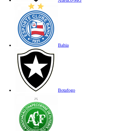
Atlético-MG
Bahia
Botafogo