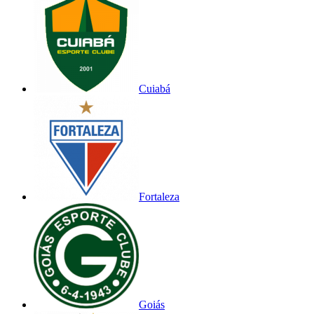
Cuiabá
Fortaleza
Goiás