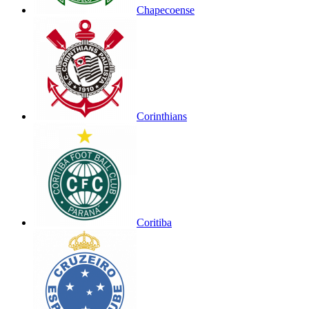
Chapecoense
Corinthians
Coritiba