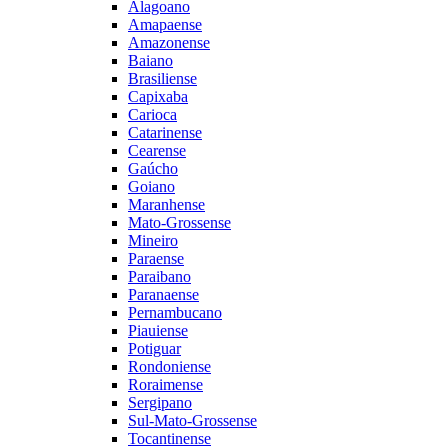
Alagoano
Amapaense
Amazonense
Baiano
Brasiliense
Capixaba
Carioca
Catarinense
Cearense
Gaúcho
Goiano
Maranhense
Mato-Grossense
Mineiro
Paraense
Paraibano
Paranaense
Pernambucano
Piauiense
Potiguar
Rondoniense
Roraimense
Sergipano
Sul-Mato-Grossense
Tocantinense