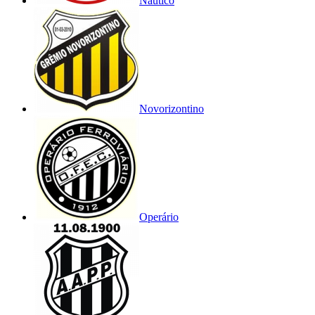
Náutico
Novorizontino
Operário