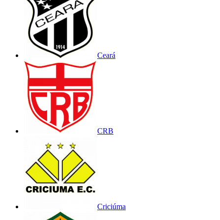
Ceará
CRB
Criciúma