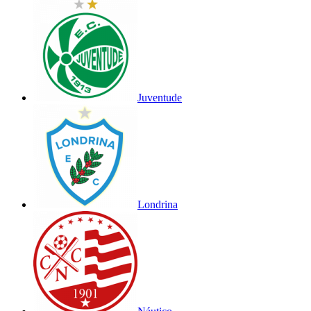
Juventude
Londrina