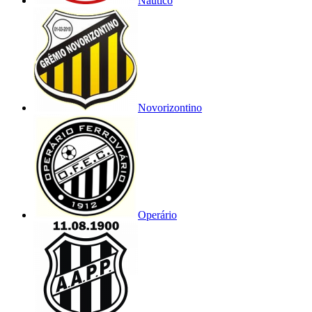
Náutico
Novorizontino
Operário