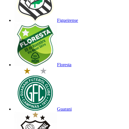
Figueirense
Floresta
Guarani