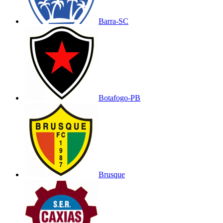
Barra-SC
Botafogo-PB
Brusque