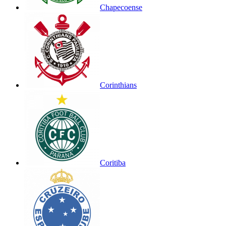
Chapecoense
Corinthians
Coritiba