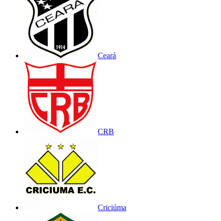
Ceará
CRB
Criciúma