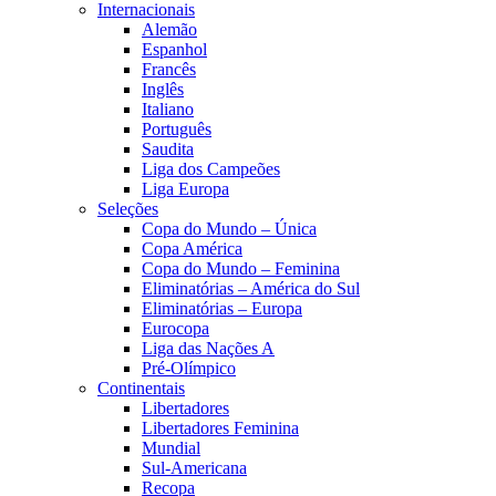
Internacionais
Alemão
Espanhol
Francês
Inglês
Italiano
Português
Saudita
Liga dos Campeões
Liga Europa
Seleções
Copa do Mundo – Única
Copa América
Copa do Mundo – Feminina
Eliminatórias – América do Sul
Eliminatórias – Europa
Eurocopa
Liga das Nações A
Pré-Olímpico
Continentais
Libertadores
Libertadores Feminina
Mundial
Sul-Americana
Recopa