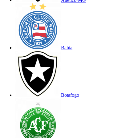
Atlético-MG
Bahia
Botafogo