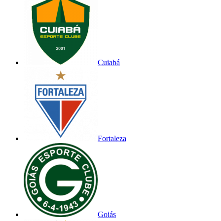
Cuiabá
Fortaleza
Goiás