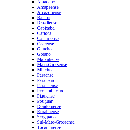
Alagoano
Amapaense
Amazonense
Baiano
Brasiliense
Capixaba
Carioca
Catarinense
Cearense
Gaúcho
Goiano
Maranhense
Mato-Grossense
Mineiro
Paraense
Paraibano
Paranaense
Pernambucano
Piauiense
Potiguar
Rondoniense
Roraimense
Sergipano
Sul-Mato-Grossense
Tocantinense