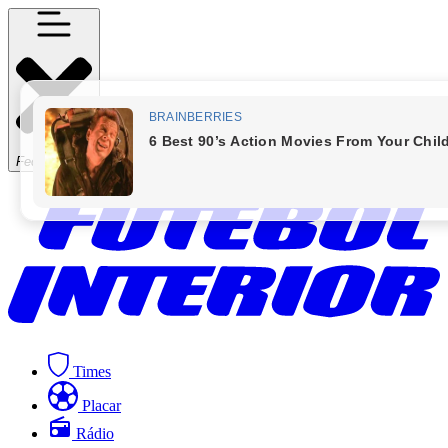
Fechar Menu
Times
Placar
Rádio