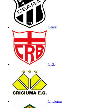
Ceará
CRB
Criciúma