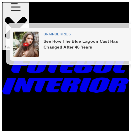
Fechar Menu
Times
Placar
Rádio