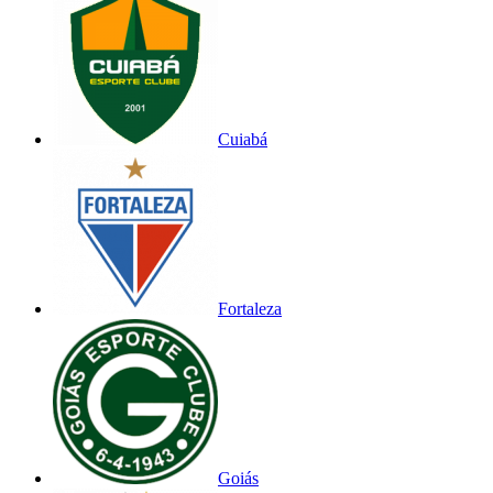
Cuiabá
Fortaleza
Goiás