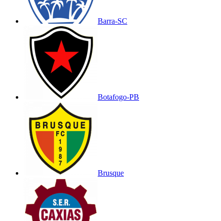
Barra-SC
Botafogo-PB
Brusque