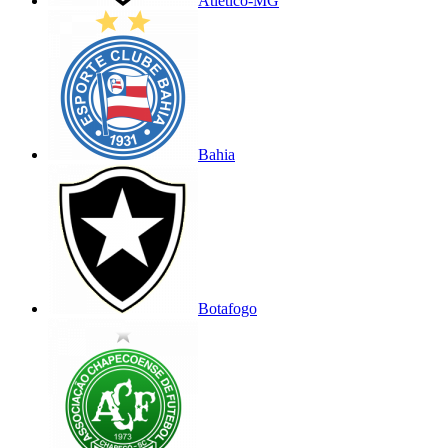
Atlético-MG
Bahia
Botafogo