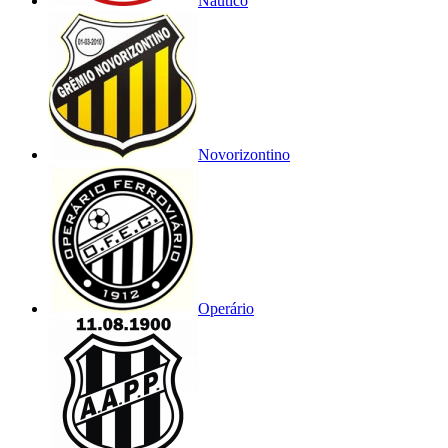
Náutico
Novorizontino
Operário