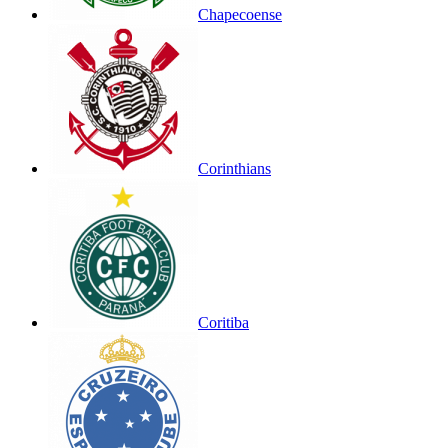
Chapecoense
Corinthians
Coritiba