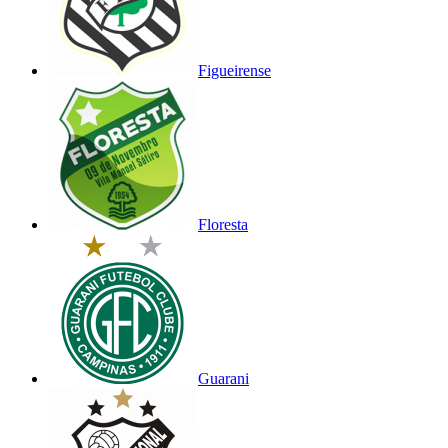
Figueirense
Floresta
Guarani