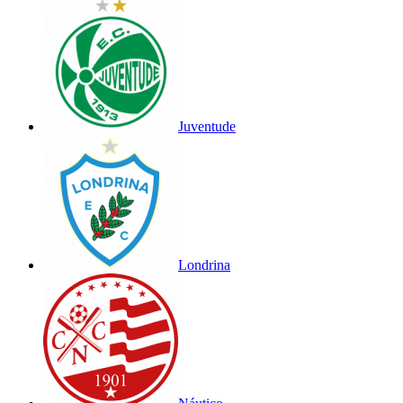
Juventude
Londrina