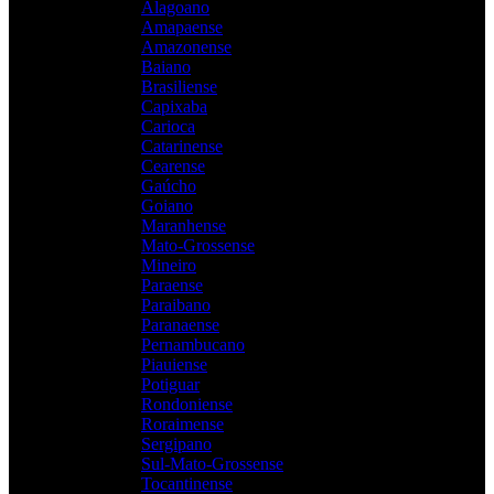
Alagoano
Amapaense
Amazonense
Baiano
Brasiliense
Capixaba
Carioca
Catarinense
Cearense
Gaúcho
Goiano
Maranhense
Mato-Grossense
Mineiro
Paraense
Paraibano
Paranaense
Pernambucano
Piauiense
Potiguar
Rondoniense
Roraimense
Sergipano
Sul-Mato-Grossense
Tocantinense