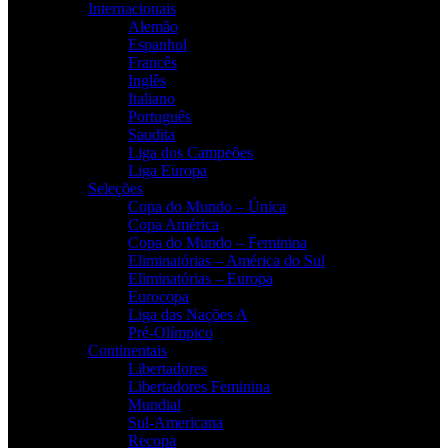
Internacionais
Alemão
Espanhol
Francês
Inglês
Italiano
Português
Saudita
Liga dos Campeões
Liga Europa
Seleções
Copa do Mundo – Única
Copa América
Copa do Mundo – Feminina
Eliminatórias – América do Sul
Eliminatórias – Europa
Eurocopa
Liga das Nações A
Pré-Olímpico
Continentais
Libertadores
Libertadores Feminina
Mundial
Sul-Americana
Recopa