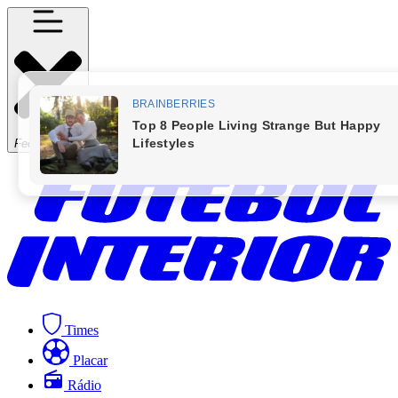
Fechar Menu
Times
Placar
Rádio