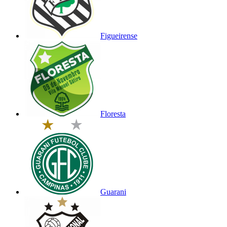
Figueirense
Floresta
Guarani