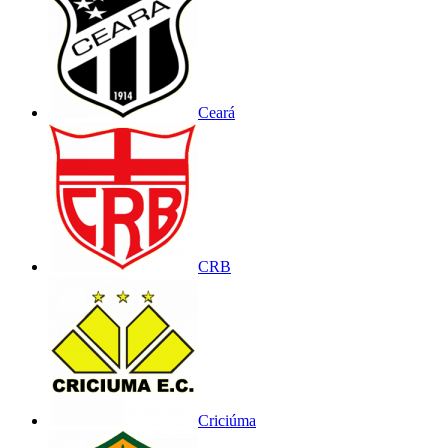
Ceará
CRB
Criciúma