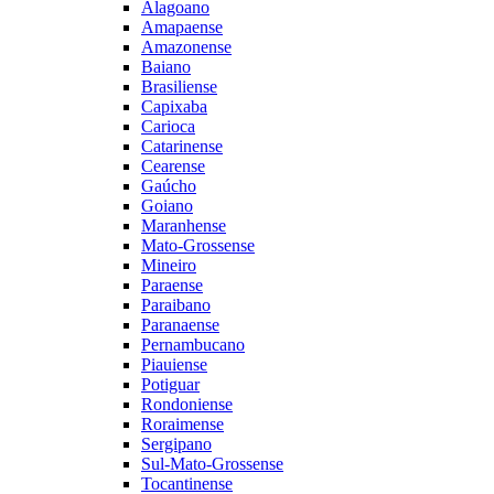
Alagoano
Amapaense
Amazonense
Baiano
Brasiliense
Capixaba
Carioca
Catarinense
Cearense
Gaúcho
Goiano
Maranhense
Mato-Grossense
Mineiro
Paraense
Paraibano
Paranaense
Pernambucano
Piauiense
Potiguar
Rondoniense
Roraimense
Sergipano
Sul-Mato-Grossense
Tocantinense