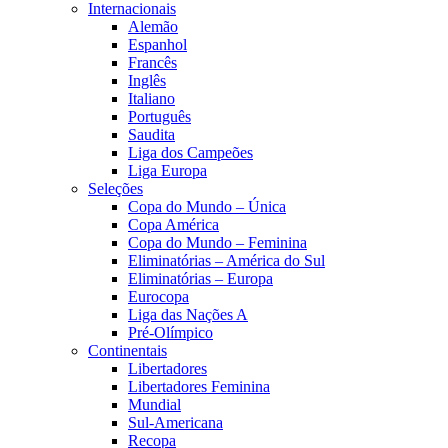
Internacionais
Alemão
Espanhol
Francês
Inglês
Italiano
Português
Saudita
Liga dos Campeões
Liga Europa
Seleções
Copa do Mundo – Única
Copa América
Copa do Mundo – Feminina
Eliminatórias – América do Sul
Eliminatórias – Europa
Eurocopa
Liga das Nações A
Pré-Olímpico
Continentais
Libertadores
Libertadores Feminina
Mundial
Sul-Americana
Recopa