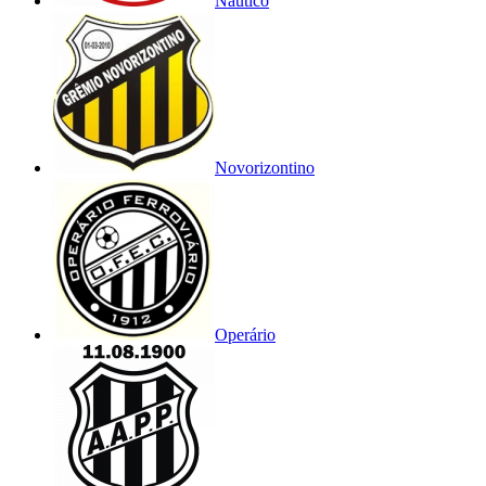
Náutico
Novorizontino
Operário