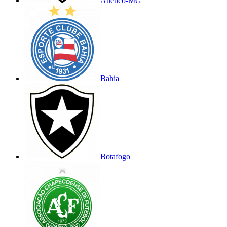
Atlético-MG
Bahia
Botafogo