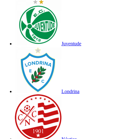
Juventude
Londrina