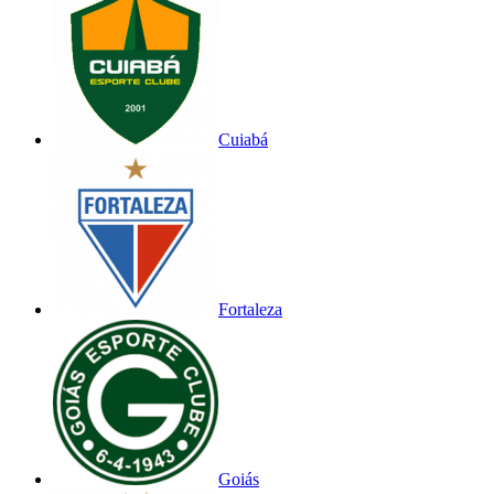
Cuiabá
Fortaleza
Goiás