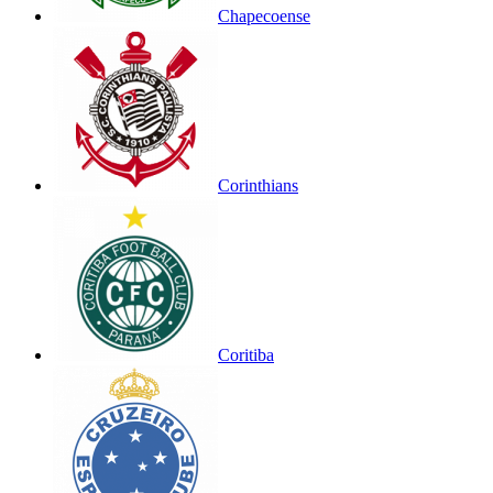
Chapecoense
Corinthians
Coritiba