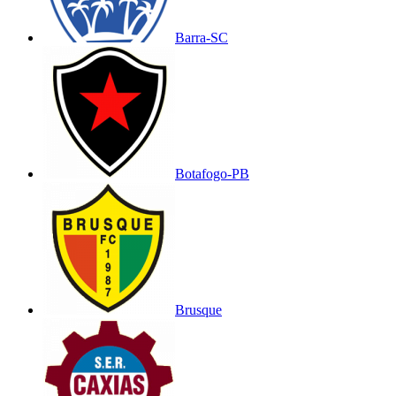
Barra-SC
Botafogo-PB
Brusque