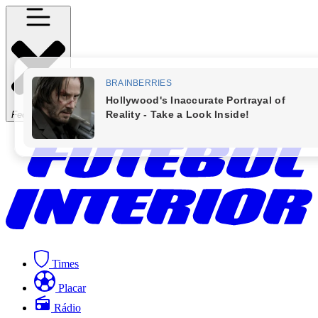
Fechar Menu
Times
Placar
Rádio