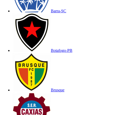
Barra-SC
Botafogo-PB
Brusque