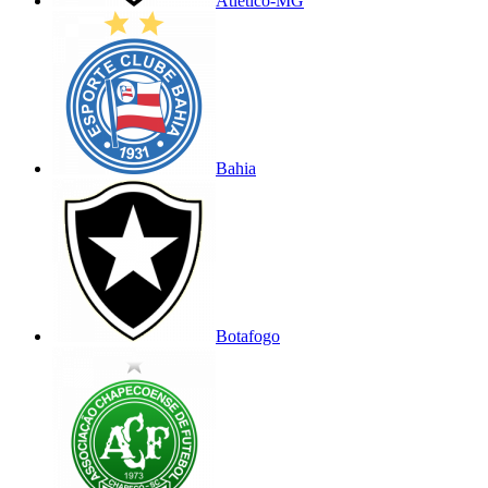
Atlético-MG
Bahia
Botafogo