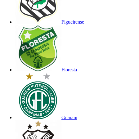
Figueirense
Floresta
Guarani