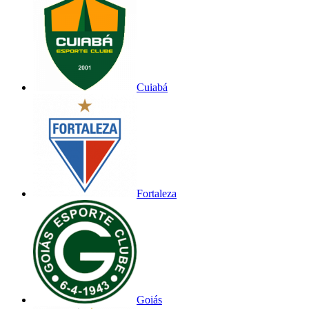
Cuiabá
Fortaleza
Goiás