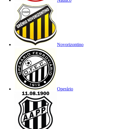
Náutico
Novorizontino
Operário