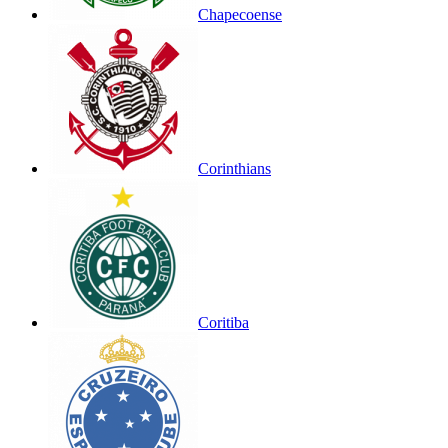
Chapecoense
Corinthians
Coritiba