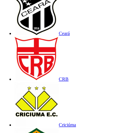
Ceará
CRB
Criciúma