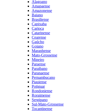
Alagoano
Amapaense
Amazonense
Baiano
Brasiliense
Capixaba
Carioca
Catarinense
Cearense
Gaúcho
Goiano
Maranhense
Mato-Grossense
Mineiro
Paraense
Paraibano
Paranaense
Pernambucano
Piauiense
Potiguar
Rondoniense
Roraimense
Sergipano
Sul-Mato-Grossense
Tocantinense