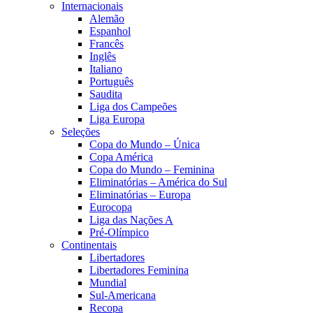
Internacionais
Alemão
Espanhol
Francês
Inglês
Italiano
Português
Saudita
Liga dos Campeões
Liga Europa
Seleções
Copa do Mundo – Única
Copa América
Copa do Mundo – Feminina
Eliminatórias – América do Sul
Eliminatórias – Europa
Eurocopa
Liga das Nações A
Pré-Olímpico
Continentais
Libertadores
Libertadores Feminina
Mundial
Sul-Americana
Recopa