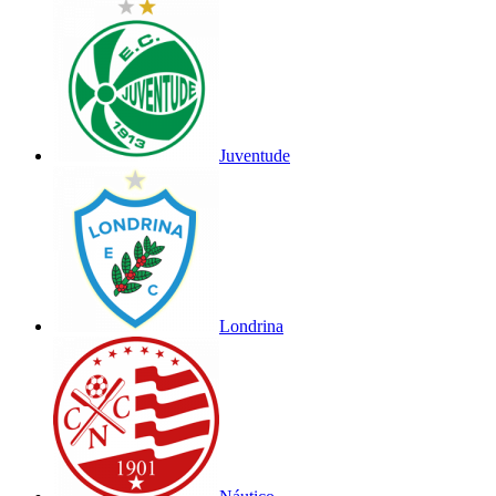
Juventude
Londrina