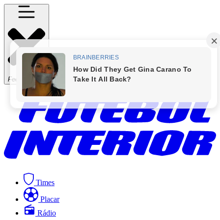
Fechar Menu
Times
Placar
Rádio