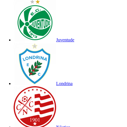
Juventude
Londrina