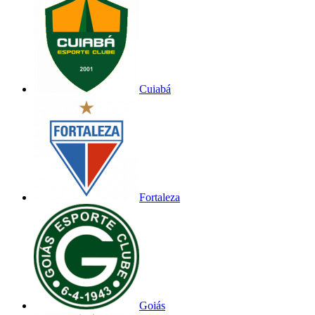
Cuiabá
Fortaleza
Goiás