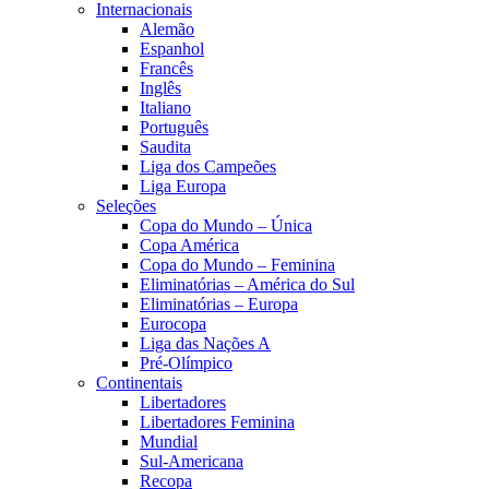
Internacionais
Alemão
Espanhol
Francês
Inglês
Italiano
Português
Saudita
Liga dos Campeões
Liga Europa
Seleções
Copa do Mundo – Única
Copa América
Copa do Mundo – Feminina
Eliminatórias – América do Sul
Eliminatórias – Europa
Eurocopa
Liga das Nações A
Pré-Olímpico
Continentais
Libertadores
Libertadores Feminina
Mundial
Sul-Americana
Recopa