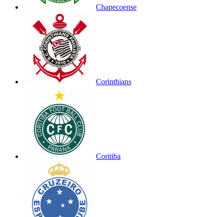
Chapecoense
Corinthians
Coritiba