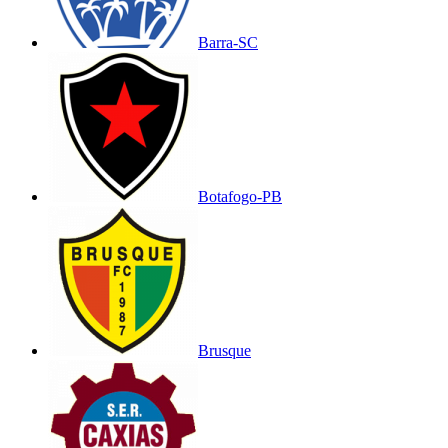
Barra-SC
Botafogo-PB
Brusque