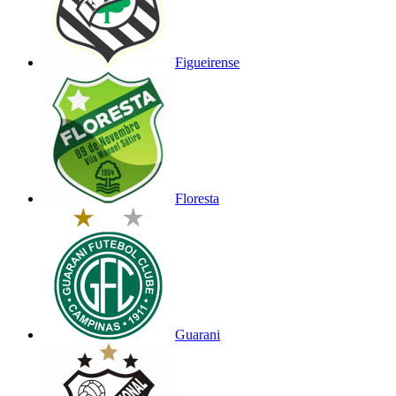
Figueirense
Floresta
Guarani