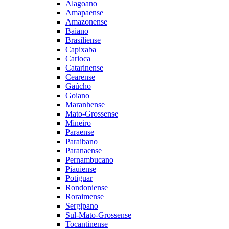
Alagoano
Amapaense
Amazonense
Baiano
Brasiliense
Capixaba
Carioca
Catarinense
Cearense
Gaúcho
Goiano
Maranhense
Mato-Grossense
Mineiro
Paraense
Paraibano
Paranaense
Pernambucano
Piauiense
Potiguar
Rondoniense
Roraimense
Sergipano
Sul-Mato-Grossense
Tocantinense