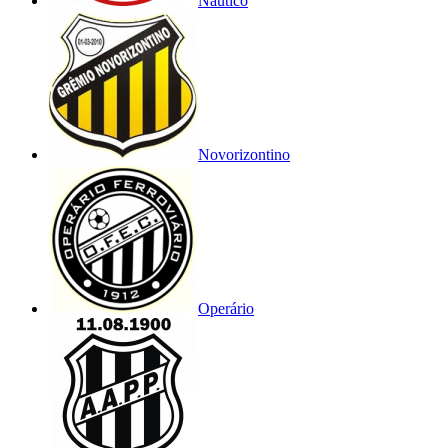
Náutico
Novorizontino
Operário