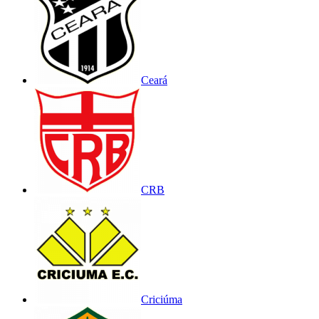
Ceará
CRB
Criciúma