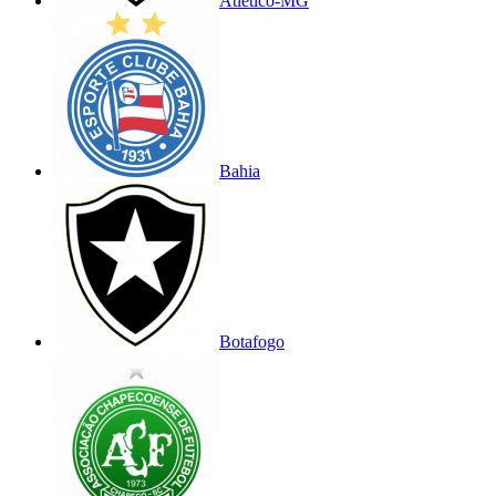
Atlético-MG
Bahia
Botafogo