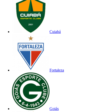
Cuiabá
Fortaleza
Goiás