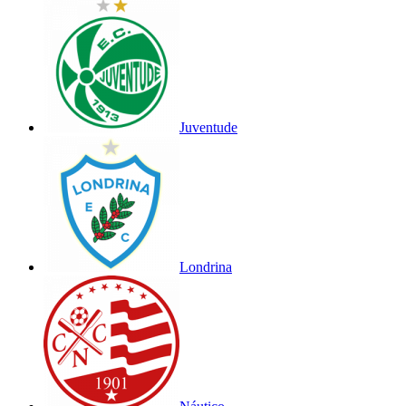
Juventude
Londrina