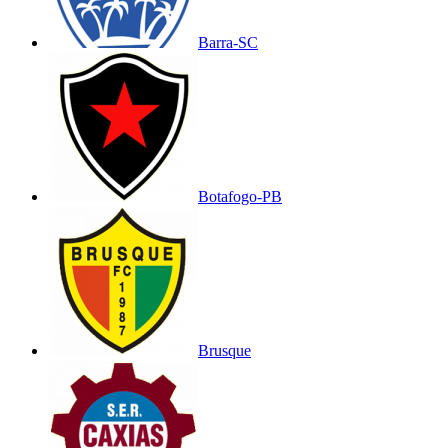
Barra-SC
Botafogo-PB
Brusque