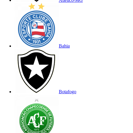
Atlético-MG
Bahia
Botafogo