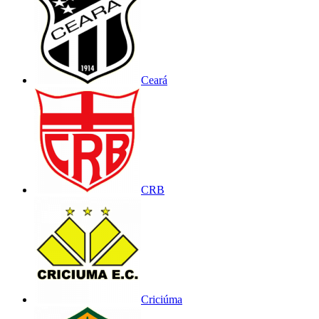
Ceará
CRB
Criciúma