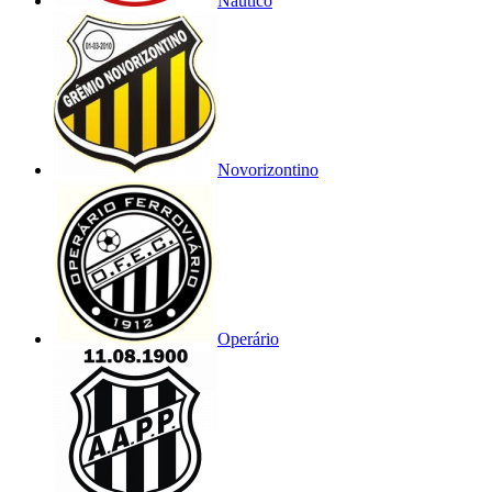
Náutico
Novorizontino
Operário