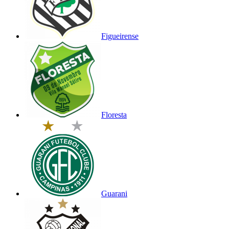
Figueirense
Floresta
Guarani