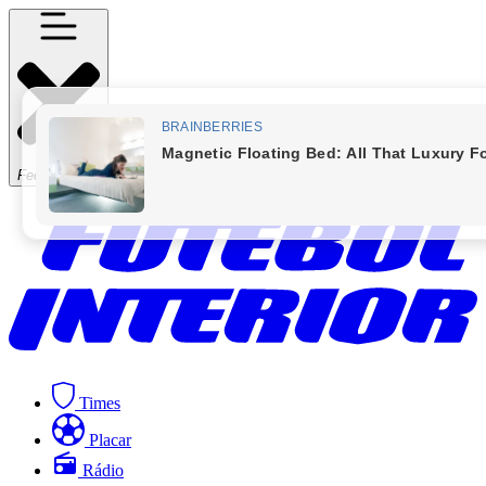
Fechar Menu
Times
Placar
Rádio