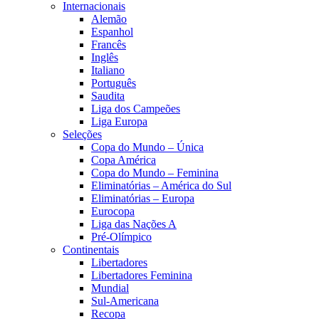
Internacionais
Alemão
Espanhol
Francês
Inglês
Italiano
Português
Saudita
Liga dos Campeões
Liga Europa
Seleções
Copa do Mundo – Única
Copa América
Copa do Mundo – Feminina
Eliminatórias – América do Sul
Eliminatórias – Europa
Eurocopa
Liga das Nações A
Pré-Olímpico
Continentais
Libertadores
Libertadores Feminina
Mundial
Sul-Americana
Recopa