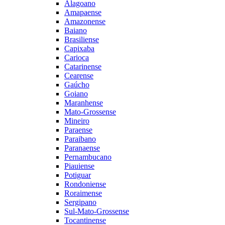
Alagoano
Amapaense
Amazonense
Baiano
Brasiliense
Capixaba
Carioca
Catarinense
Cearense
Gaúcho
Goiano
Maranhense
Mato-Grossense
Mineiro
Paraense
Paraibano
Paranaense
Pernambucano
Piauiense
Potiguar
Rondoniense
Roraimense
Sergipano
Sul-Mato-Grossense
Tocantinense