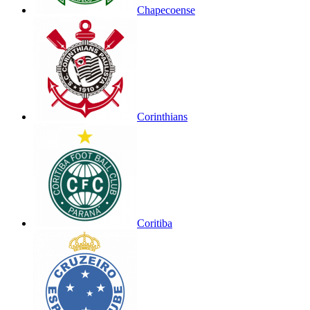
Chapecoense
Corinthians
Coritiba