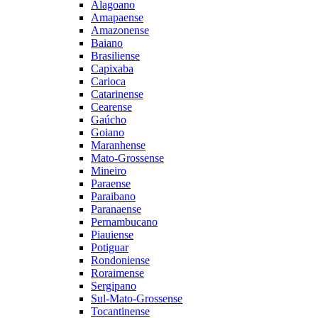
Alagoano
Amapaense
Amazonense
Baiano
Brasiliense
Capixaba
Carioca
Catarinense
Cearense
Gaúcho
Goiano
Maranhense
Mato-Grossense
Mineiro
Paraense
Paraibano
Paranaense
Pernambucano
Piauiense
Potiguar
Rondoniense
Roraimense
Sergipano
Sul-Mato-Grossense
Tocantinense