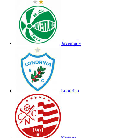
Juventude
Londrina