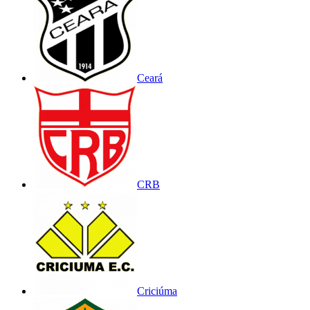
Ceará
CRB
Criciúma