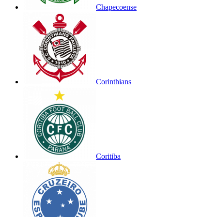
Chapecoense
Corinthians
Coritiba