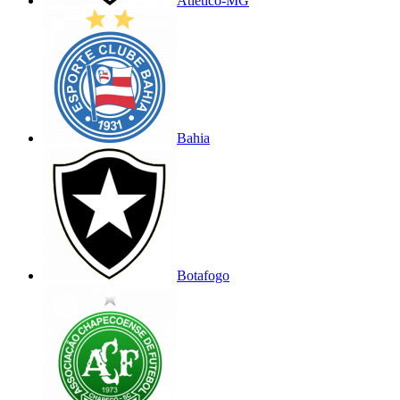
Atlético-MG
Bahia
Botafogo