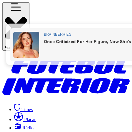
Fechar Menu
Times
Placar
Rádio