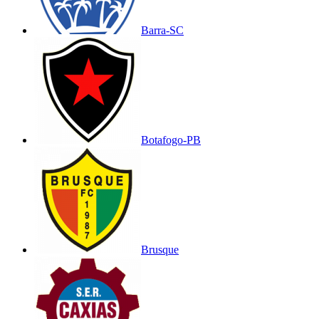
Barra-SC
Botafogo-PB
Brusque