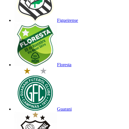
Figueirense
Floresta
Guarani