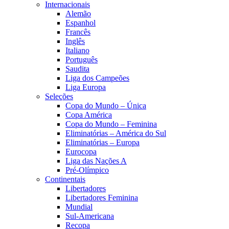
Internacionais
Alemão
Espanhol
Francês
Inglês
Italiano
Português
Saudita
Liga dos Campeões
Liga Europa
Seleções
Copa do Mundo – Única
Copa América
Copa do Mundo – Feminina
Eliminatórias – América do Sul
Eliminatórias – Europa
Eurocopa
Liga das Nações A
Pré-Olímpico
Continentais
Libertadores
Libertadores Feminina
Mundial
Sul-Americana
Recopa