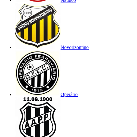
Náutico
Novorizontino
Operário