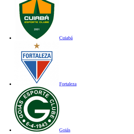
Cuiabá
Fortaleza
Goiás