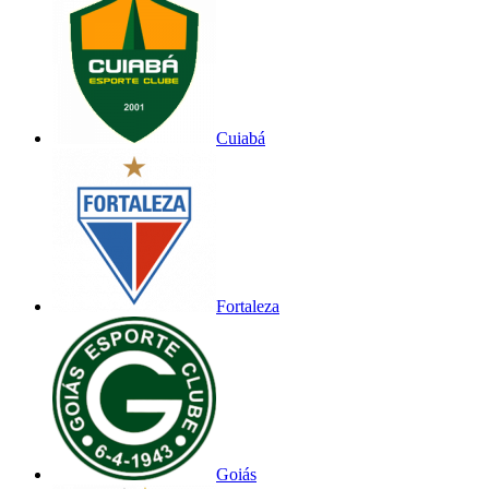
Cuiabá
Fortaleza
Goiás