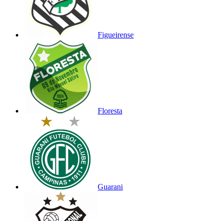
Figueirense
Floresta
Guarani