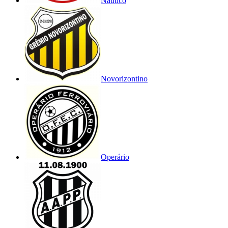
Náutico
Novorizontino
Operário