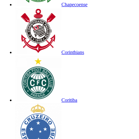
Chapecoense
Corinthians
Coritiba