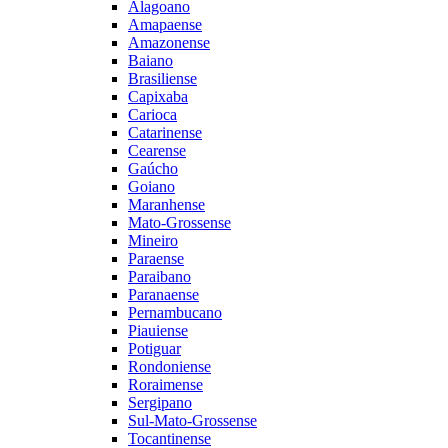
Alagoano
Amapaense
Amazonense
Baiano
Brasiliense
Capixaba
Carioca
Catarinense
Cearense
Gaúcho
Goiano
Maranhense
Mato-Grossense
Mineiro
Paraense
Paraibano
Paranaense
Pernambucano
Piauiense
Potiguar
Rondoniense
Roraimense
Sergipano
Sul-Mato-Grossense
Tocantinense