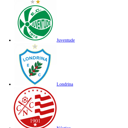
Juventude
Londrina