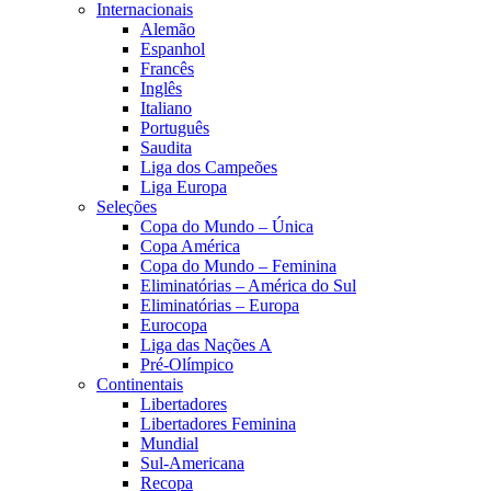
Internacionais
Alemão
Espanhol
Francês
Inglês
Italiano
Português
Saudita
Liga dos Campeões
Liga Europa
Seleções
Copa do Mundo – Única
Copa América
Copa do Mundo – Feminina
Eliminatórias – América do Sul
Eliminatórias – Europa
Eurocopa
Liga das Nações A
Pré-Olímpico
Continentais
Libertadores
Libertadores Feminina
Mundial
Sul-Americana
Recopa