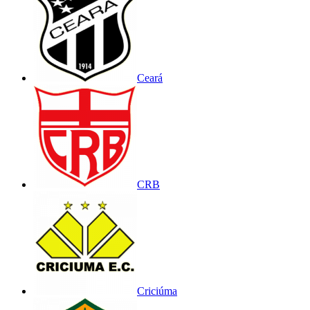
Ceará
CRB
Criciúma