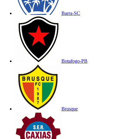
Barra-SC
Botafogo-PB
Brusque