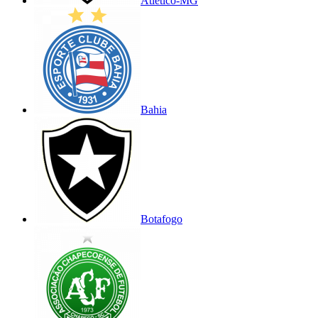
Atlético-MG
Bahia
Botafogo