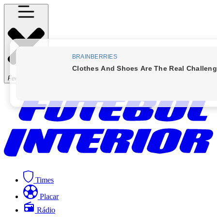
Fechar Menu
Times
Placar
Rádio