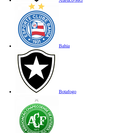
Atlético-MG
Bahia
Botafogo