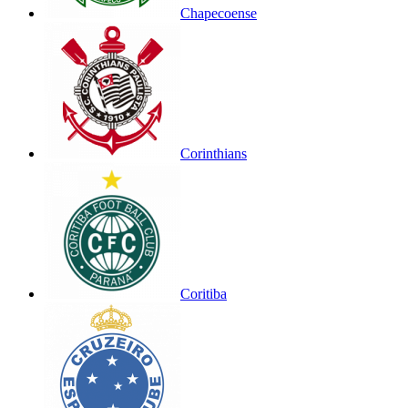
Chapecoense
Corinthians
Coritiba