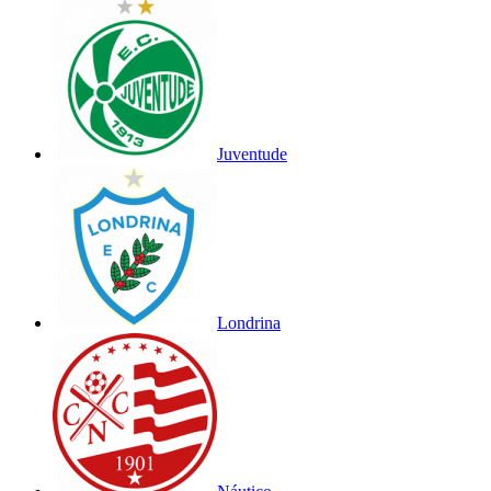
Juventude
Londrina