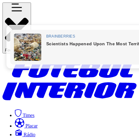
Fechar Menu
Times
Placar
Rádio