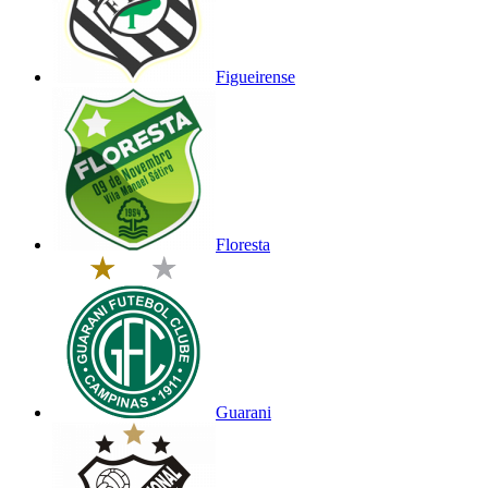
Figueirense
Floresta
Guarani