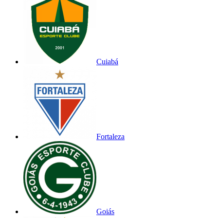
Cuiabá
Fortaleza
Goiás