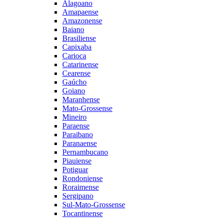
Alagoano
Amapaense
Amazonense
Baiano
Brasiliense
Capixaba
Carioca
Catarinense
Cearense
Gaúcho
Goiano
Maranhense
Mato-Grossense
Mineiro
Paraense
Paraibano
Paranaense
Pernambucano
Piauiense
Potiguar
Rondoniense
Roraimense
Sergipano
Sul-Mato-Grossense
Tocantinense