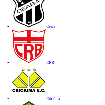
Ceará
CRB
Criciúma