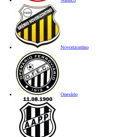
Náutico
Novorizontino
Operário