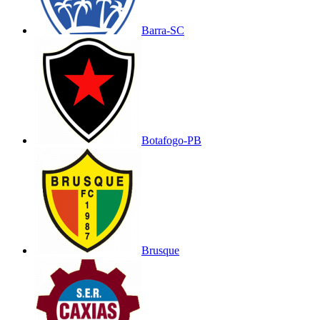
Barra-SC
Botafogo-PB
Brusque