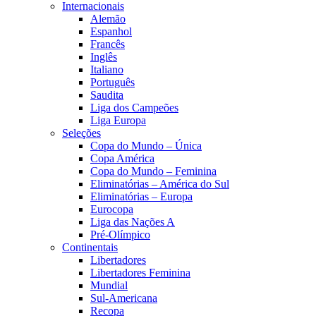
Internacionais
Alemão
Espanhol
Francês
Inglês
Italiano
Português
Saudita
Liga dos Campeões
Liga Europa
Seleções
Copa do Mundo – Única
Copa América
Copa do Mundo – Feminina
Eliminatórias – América do Sul
Eliminatórias – Europa
Eurocopa
Liga das Nações A
Pré-Olímpico
Continentais
Libertadores
Libertadores Feminina
Mundial
Sul-Americana
Recopa