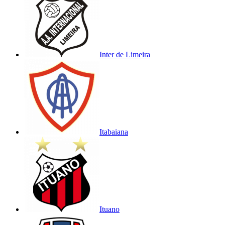
Inter de Limeira
Itabaiana
Ituano