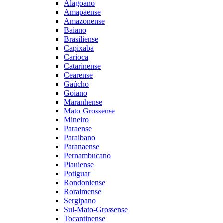
Alagoano
Amapaense
Amazonense
Baiano
Brasiliense
Capixaba
Carioca
Catarinense
Cearense
Gaúcho
Goiano
Maranhense
Mato-Grossense
Mineiro
Paraense
Paraibano
Paranaense
Pernambucano
Piauiense
Potiguar
Rondoniense
Roraimense
Sergipano
Sul-Mato-Grossense
Tocantinense