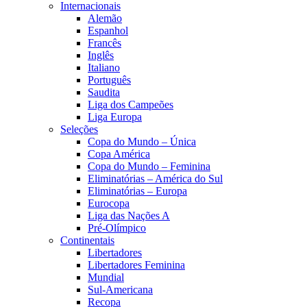
Internacionais
Alemão
Espanhol
Francês
Inglês
Italiano
Português
Saudita
Liga dos Campeões
Liga Europa
Seleções
Copa do Mundo – Única
Copa América
Copa do Mundo – Feminina
Eliminatórias – América do Sul
Eliminatórias – Europa
Eurocopa
Liga das Nações A
Pré-Olímpico
Continentais
Libertadores
Libertadores Feminina
Mundial
Sul-Americana
Recopa