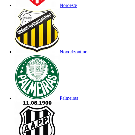
Noroeste
Novorizontino
Palmeiras