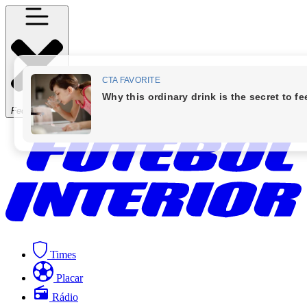
Fechar Menu
Times
Placar
Rádio