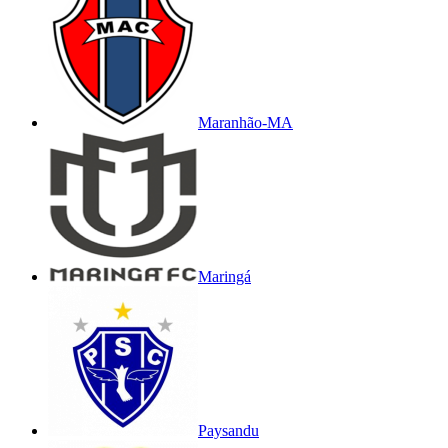
Maranhão-MA
Maringá
Paysandu