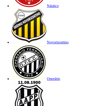
Náutico
Novorizontino
Operário