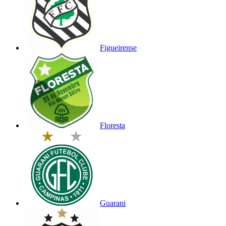
Figueirense
Floresta
Guarani