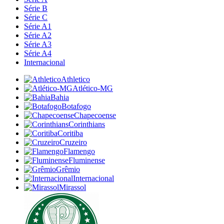
Série B
Série C
Série A1
Série A2
Série A3
Série A4
Internacional
Athletico
Atlético-MG
Bahia
Botafogo
Chapecoense
Corinthians
Coritiba
Cruzeiro
Flamengo
Fluminense
Grêmio
Internacional
Mirassol