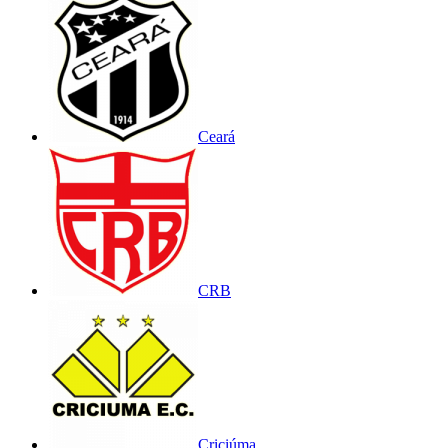
Ceará
CRB
Criciúma