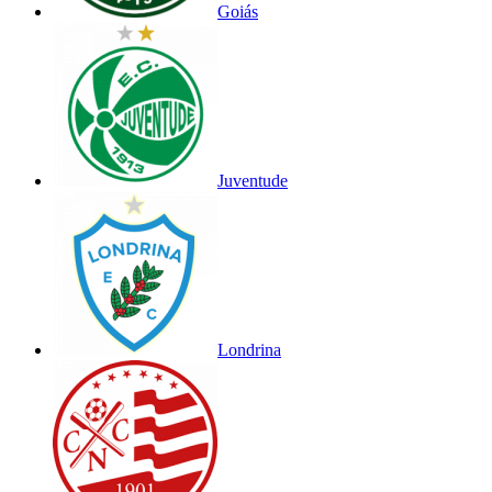
Goiás
Juventude
Londrina