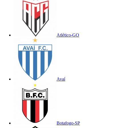
Atlético-GO
Avaí
Botafogo-SP