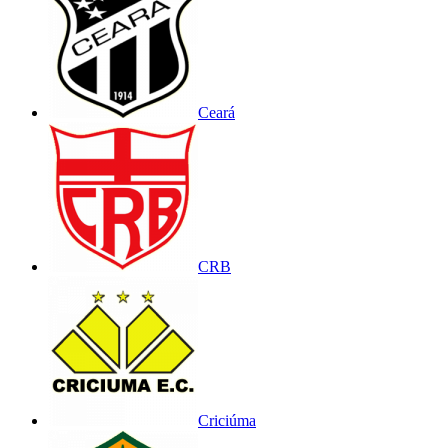
Ceará
CRB
Criciúma