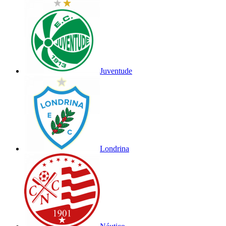
Juventude
Londrina