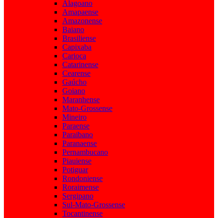
Alagoano
Amapaense
Amazonense
Baiano
Brasiliense
Capixaba
Carioca
Catarinense
Cearense
Gaúcho
Goiano
Maranhense
Mato-Grossense
Mineiro
Paraense
Paraibano
Paranaense
Pernambucano
Piauiense
Potiguar
Rondoniense
Roraimense
Sergipano
Sul-Mato-Grossense
Tocantinense