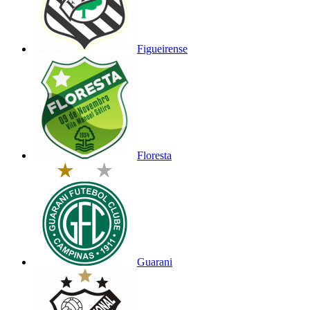
Figueirense
Floresta
Guarani