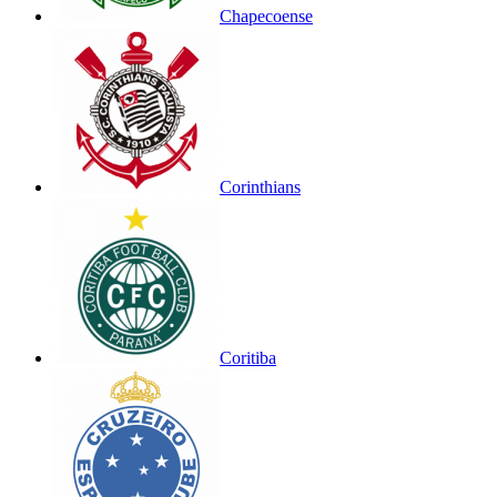
Chapecoense
Corinthians
Coritiba