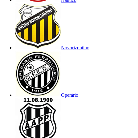
Náutico
Novorizontino
Operário