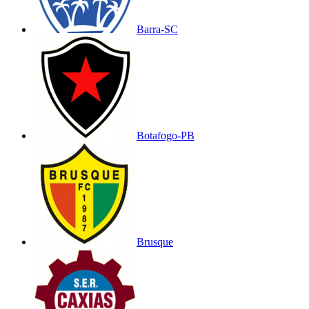
Barra-SC
Botafogo-PB
Brusque