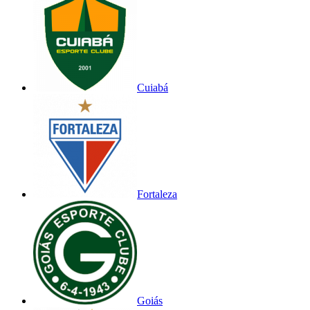
Cuiabá
Fortaleza
Goiás