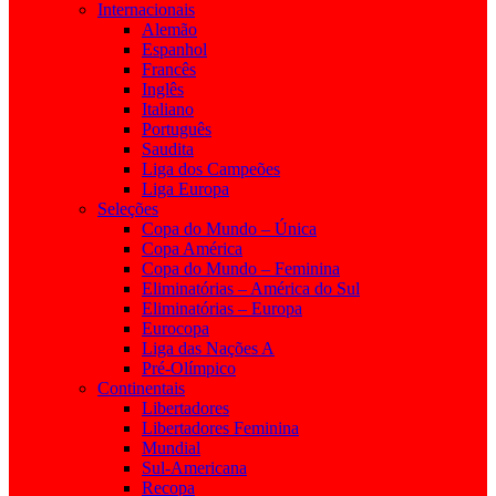
Internacionais
Alemão
Espanhol
Francês
Inglês
Italiano
Português
Saudita
Liga dos Campeões
Liga Europa
Seleções
Copa do Mundo – Única
Copa América
Copa do Mundo – Feminina
Eliminatórias – América do Sul
Eliminatórias – Europa
Eurocopa
Liga das Nações A
Pré-Olímpico
Continentais
Libertadores
Libertadores Feminina
Mundial
Sul-Americana
Recopa