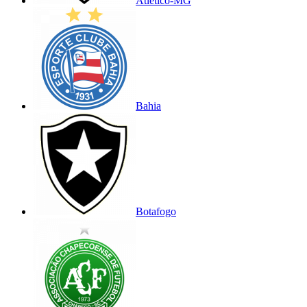
Atlético-MG
Bahia
Botafogo