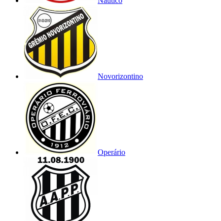
Náutico
Novorizontino
Operário