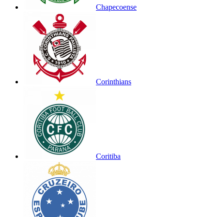
Chapecoense
Corinthians
Coritiba