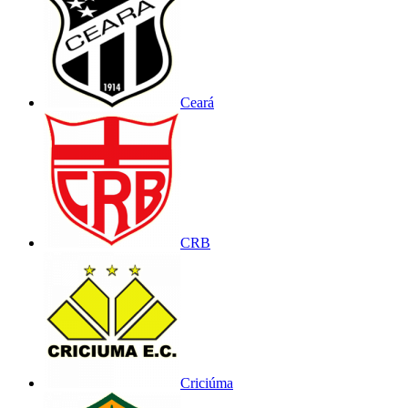
Ceará
CRB
Criciúma