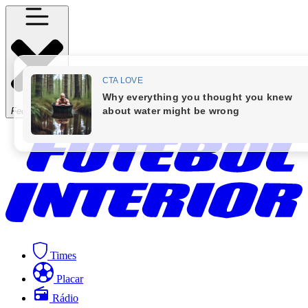
Fechar Menu
Times
Placar
Rádio