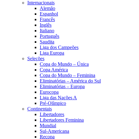
Internacionais
Alemão
Espanhol
Francês
Inglês
Italiano
Português
Saudita
Liga dos Campeões
Liga Europa
Seleções
Copa do Mundo – Única
Copa América
Copa do Mundo – Feminina
Eliminatórias – América do Sul
Eliminatórias – Europa
Eurocopa
Liga das Nações A
Pré-Olímpico
Continentais
Libertadores
Libertadores Feminina
Mundial
Sul-Americana
Recopa