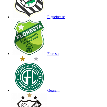
Figueirense
Floresta
Guarani