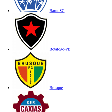
Barra-SC
Botafogo-PB
Brusque