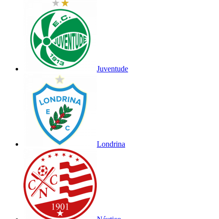
Juventude
Londrina