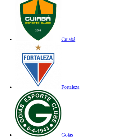
Cuiabá
Fortaleza
Goiás