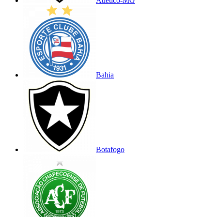
Atlético-MG
Bahia
Botafogo