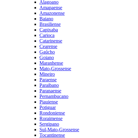
Alagoano
Amapaense
Amazonense
Baiano
Brasiliense
Capixaba
Carioca
Catarinense
Cearense
Gaúcho
Goiano
Maranhense
Mato-Grossense
Mineiro
Paraense
Paraibano
Paranaense
Pernambucano
Piauiense
Potiguar
Rondoniense
Roraimense
Sergipano
Sul-Mato-Grossense
Tocantinense