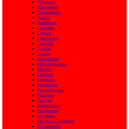
Alagoano
Amapaense
Amazonense
Baiano
Brasiliense
Capixaba
Carioca
Catarinense
Cearense
Gaúcho
Goiano
Maranhense
Mato-Grossense
Mineiro
Paraense
Paraibano
Paranaense
Pernambucano
Piauiense
Potiguar
Rondoniense
Roraimense
Sergipano
Sul-Mato-Grossense
Tocantinense