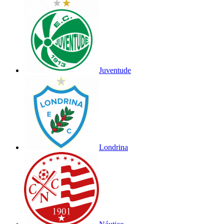
Juventude
Londrina