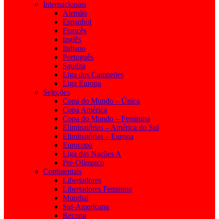
Internacionais
Alemão
Espanhol
Francês
Inglês
Italiano
Português
Saudita
Liga dos Campeões
Liga Europa
Seleções
Copa do Mundo – Única
Copa América
Copa do Mundo – Feminina
Eliminatórias – América do Sul
Eliminatórias – Europa
Eurocopa
Liga das Nações A
Pré-Olímpico
Continentais
Libertadores
Libertadores Feminina
Mundial
Sul-Americana
Recopa