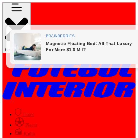
Fechar Menu
Times
Placar
Rádio