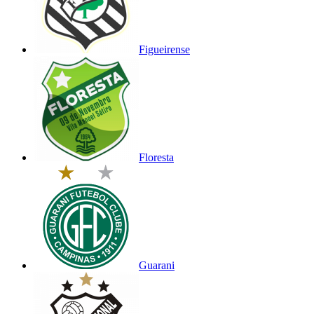
Figueirense
Floresta
Guarani