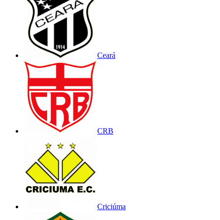
Ceará
CRB
Criciúma