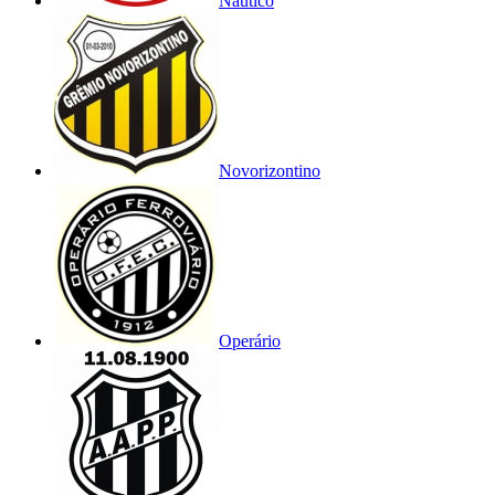
Náutico
Novorizontino
Operário