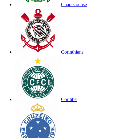
Chapecoense
Corinthians
Coritiba