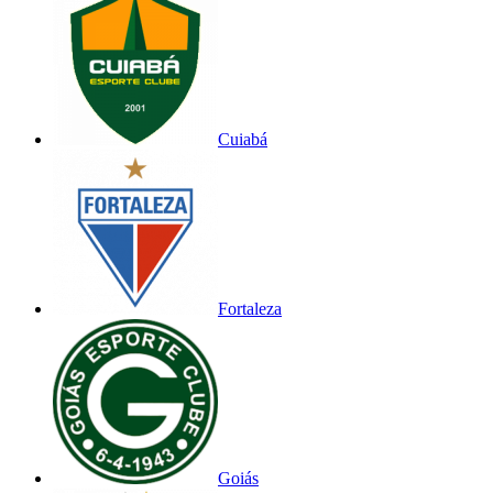
Cuiabá
Fortaleza
Goiás