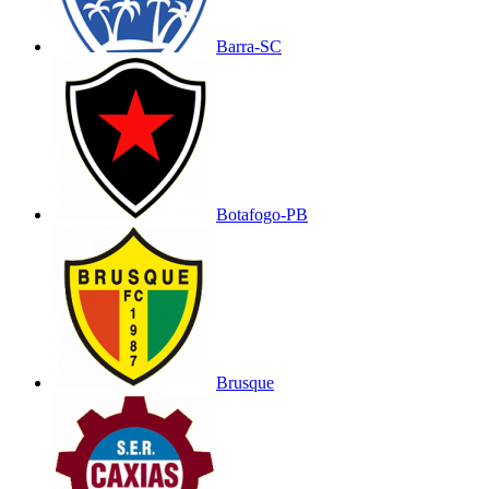
Barra-SC
Botafogo-PB
Brusque