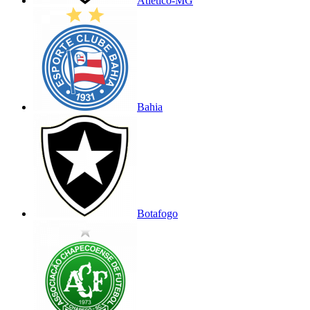
Atlético-MG
Bahia
Botafogo