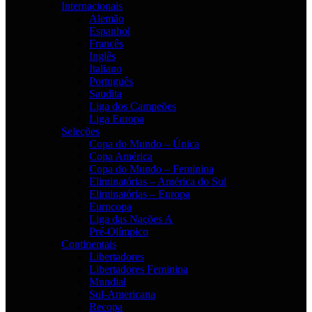
Internacionais
Alemão
Espanhol
Francês
Inglês
Italiano
Português
Saudita
Liga dos Campeões
Liga Europa
Seleções
Copa do Mundo – Única
Copa América
Copa do Mundo – Feminina
Eliminatórias – América do Sul
Eliminatórias – Europa
Eurocopa
Liga das Nações A
Pré-Olímpico
Continentais
Libertadores
Libertadores Feminina
Mundial
Sul-Americana
Recopa