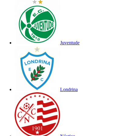
Juventude
Londrina