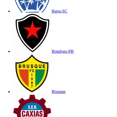
Barra-SC
Botafogo-PB
Brusque