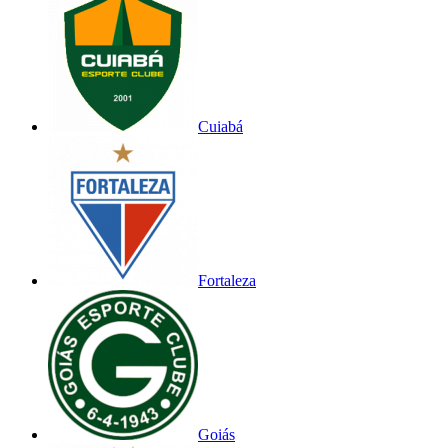
Cuiabá
Fortaleza
Goiás