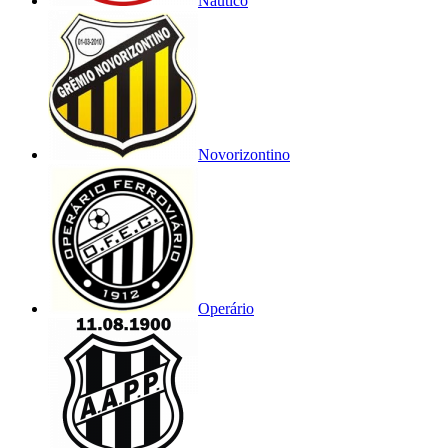
Náutico
Novorizontino
Operário