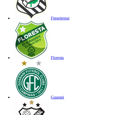
Figueirense
Floresta
Guarani