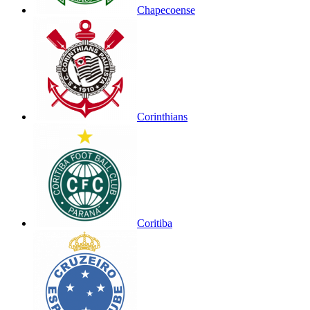
Chapecoense
Corinthians
Coritiba