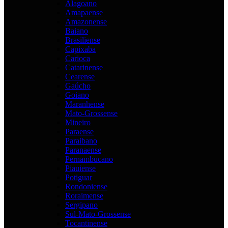
Alagoano
Amapaense
Amazonense
Baiano
Brasiliense
Capixaba
Carioca
Catarinense
Cearense
Gaúcho
Goiano
Maranhense
Mato-Grossense
Mineiro
Paraense
Paraibano
Paranaense
Pernambucano
Piauiense
Potiguar
Rondoniense
Roraimense
Sergipano
Sul-Mato-Grossense
Tocantinense