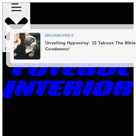
Fechar Menu
Times
Placar
Rádio