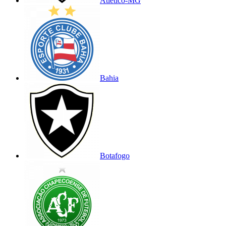
Atlético-MG
Bahia
Botafogo