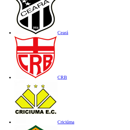
Ceará
CRB
Criciúma