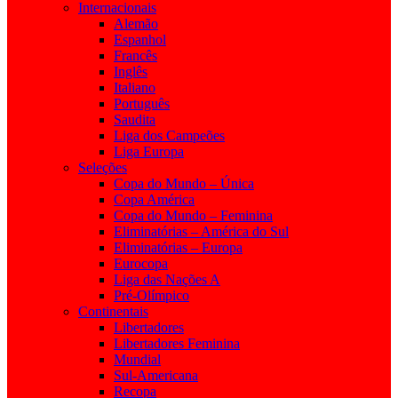
Internacionais
Alemão
Espanhol
Francês
Inglês
Italiano
Português
Saudita
Liga dos Campeões
Liga Europa
Seleções
Copa do Mundo – Única
Copa América
Copa do Mundo – Feminina
Eliminatórias – América do Sul
Eliminatórias – Europa
Eurocopa
Liga das Nações A
Pré-Olímpico
Continentais
Libertadores
Libertadores Feminina
Mundial
Sul-Americana
Recopa