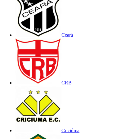
Ceará
CRB
Criciúma