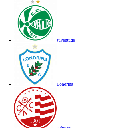
Juventude
Londrina