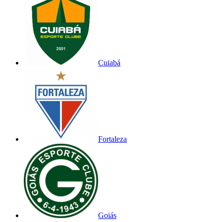
Cuiabá
Fortaleza
Goiás