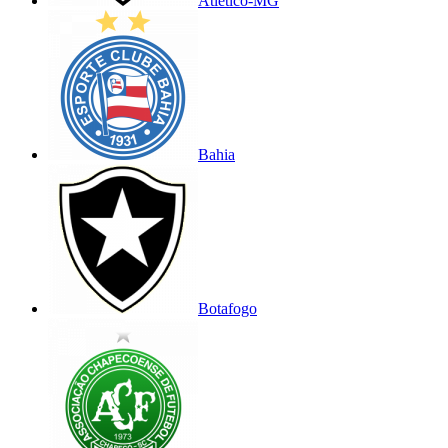
Atlético-MG
Bahia
Botafogo