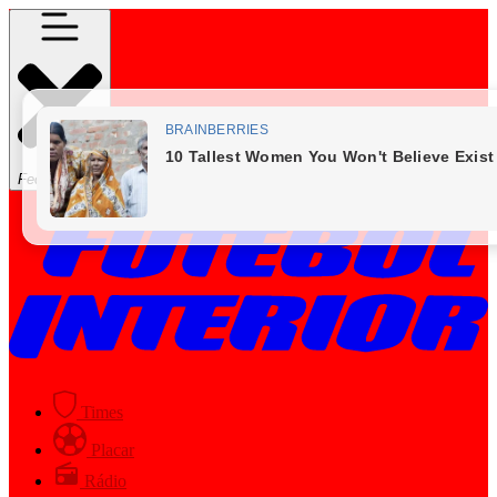
Fechar Menu
Times
Placar
Rádio