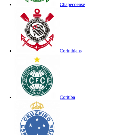
Chapecoense
Corinthians
Coritiba