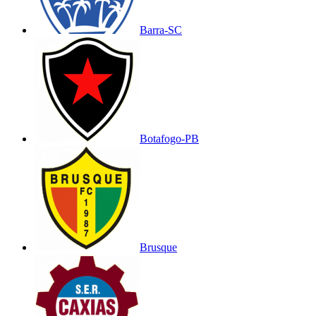
Barra-SC
Botafogo-PB
Brusque