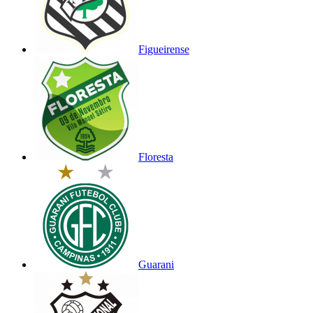
Figueirense
Floresta
Guarani