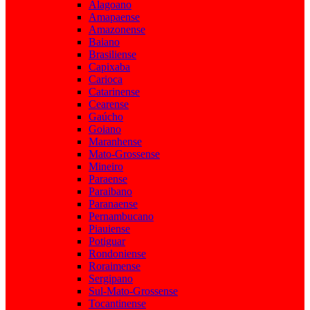
Alagoano
Amapaense
Amazonense
Baiano
Brasiliense
Capixaba
Carioca
Catarinense
Cearense
Gaúcho
Goiano
Maranhense
Mato-Grossense
Mineiro
Paraense
Paraibano
Paranaense
Pernambucano
Piauiense
Potiguar
Rondoniense
Roraimense
Sergipano
Sul-Mato-Grossense
Tocantinense