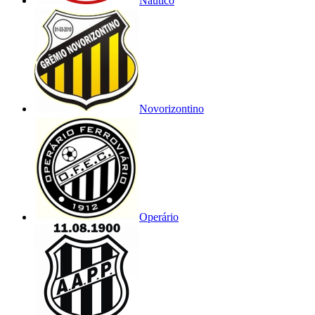
Náutico
Novorizontino
Operário