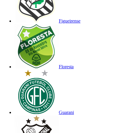
Figueirense
Floresta
Guarani