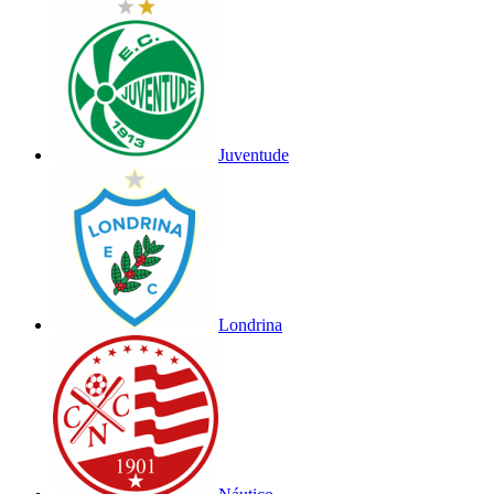
Juventude
Londrina