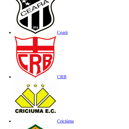
Ceará
CRB
Criciúma