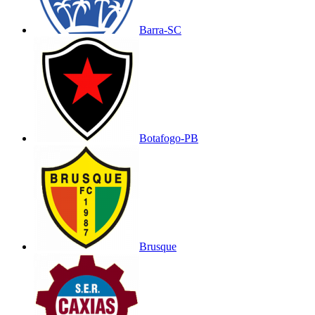
Barra-SC
Botafogo-PB
Brusque