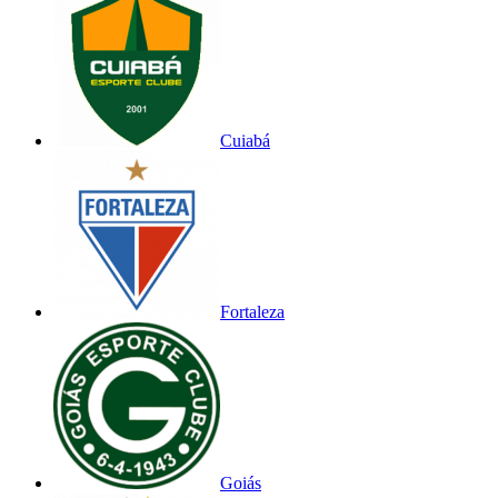
Cuiabá
Fortaleza
Goiás