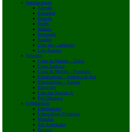
Internacionais
Alemão
Espanhol
Francês
Inglês
Italiano
Português
Saudita
Liga dos Campeões
Liga Europa
Seleções
Copa do Mundo – Única
Copa América
Copa do Mundo – Feminina
Eliminatórias – América do Sul
Eliminatórias – Europa
Eurocopa
Liga das Nações A
Pré-Olímpico
Continentais
Libertadores
Libertadores Feminina
Mundial
Sul-Americana
Recopa