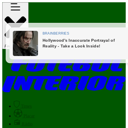
Fechar Menu
Times
Placar
Rádio