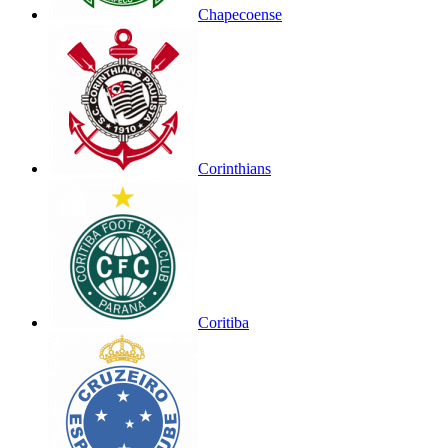
Chapecoense
Corinthians
Coritiba