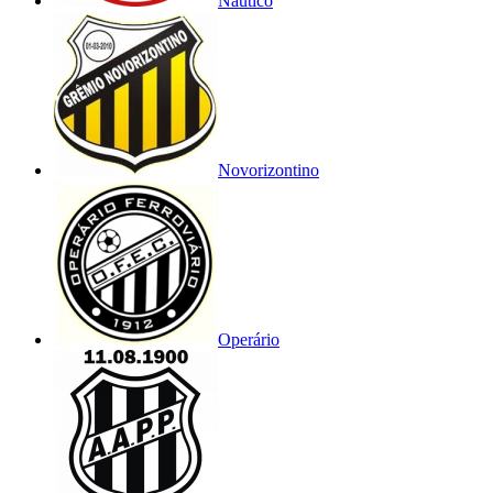
Náutico
Novorizontino
Operário