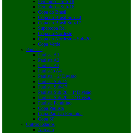
Feminino – Sub-18
Feminino – Sub-16
Copa do Brasil
Copa do Brasil Sub-20
Copa do Brasil Sub-17
Supercopa Rei
Copa do Nordeste
Copa do Nordeste – Sub-20
Copa Verde
Paulistas
Paulista A1
Paulista A2
Paulista A3
Paulistão A4
Paulista – 2ª Divisão
Paulista Sub-15
Paulista Sub-17
Paulista Sub-20 – 1ª Divisão
Paulista Sub-20 – 2ª Divisão
Paulista Feminino
Copa Paulista
Copa Paulista Feminina
Copa SP
Outros Estados
Acreano