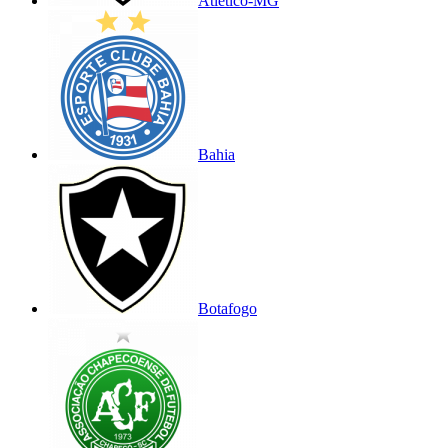
Atlético-MG
Bahia
Botafogo