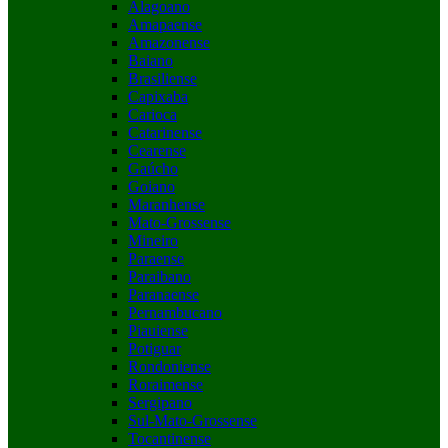
Alagoano
Amapaense
Amazonense
Baiano
Brasiliense
Capixaba
Carioca
Catarinense
Cearense
Gaúcho
Goiano
Maranhense
Mato-Grossense
Mineiro
Paraense
Paraibano
Paranaense
Pernambucano
Piauiense
Potiguar
Rondoniense
Roraimense
Sergipano
Sul-Mato-Grossense
Tocantinense